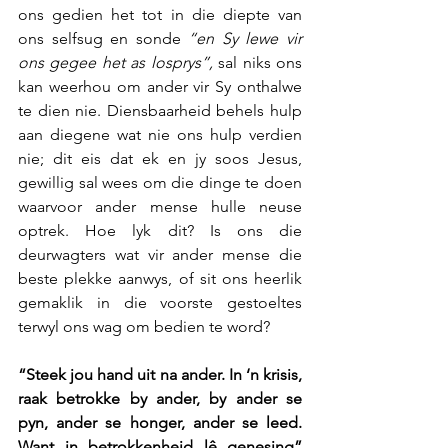
ons gedien het tot in die diepte van 
ons selfsug en sonde 
“en Sy lewe vir 
ons gegee het as losprys”,
 sal niks ons 
kan weerhou om ander vir Sy onthalwe 
te dien nie. Diensbaarheid behels hulp 
aan diegene wat nie ons hulp verdien 
nie; dit eis dat ek en jy soos Jesus, 
gewillig sal wees om die dinge te doen 
waarvoor ander mense hulle neuse 
optrek. Hoe lyk dit? Is ons die 
deurwagters wat vir ander mense die 
beste plekke aanwys, of sit ons heerlik 
gemaklik in die voorste gestoeltes 
terwyl ons wag om bedien te word?
“Steek jou hand uit na ander. In ‘n krisis, 
raak betrokke by ander, by ander se 
pyn, ander se honger, ander se leed. 
Want in betrokkenheid lê genesing” 