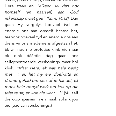
Here staan en 
“elkeen sal dan oor 
homself (en haarself) aan God 
rekenskap moet gee” (Rom. 14:12).
 Dan 
gaan Hy vergelyk hoeveel tyd en 
energie ons aan onsself bestee het, 
teenoor hoeveel tyd en energie ons aan 
diens vir ons medemens afgestaan het. 
Ek wil nou nie profeties klink nie maar 
ek dink dáárdie dag gaan ons 
selfgesentreerde verskonings maar hol 
klink. 
“Maar Here, ek was baie besig 
met ...; ek het my eie doelwitte en 
drome gehad om eers af te handel; ek 
moes baie oortyd werk om kos op die 
tafel te sit; ek kon nie want ...!”
 (Vul self 
die oop spasies in en maak solank jou 
eie lysie van verskonings.)