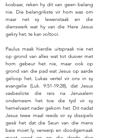
kosbaar, reken hy dit van geen belang 
nie. Die belangrikste vir hom was om 
maar net sy lewenstaak en die 
dienswerk wat hy van die Here Jesus 
gekry het, te kan voltooi.
Paulus maak hierdie uitspraak nie net 
op grond van alles wat tot dusver met 
hom gebeur het nie, maar ook op 
grond van die pad wat Jesus op aarde 
geloop het. Lukas vertel vir ons in sy 
evangelie (Luk. 9:51-19:28), dat Jesus 
vasbeslote die reis na Jerusalem 
onderneem het toe die tyd vir sy 
hemelvaart nader gekom het. Dit nadat 
Jesus twee maal reeds vir sy dissipels 
gesê het dat die Seun van die mens 
baie moet ly, verwerp en doodgemaak 
moet word en op die derde dag 