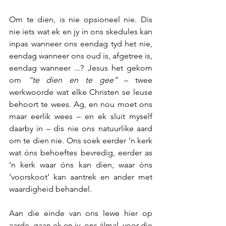
Om te dien, is nie opsioneel nie. Dis 
nie iets wat ek en jy in ons skedules kan 
inpas wanneer ons eendag tyd het nie, 
eendag wanneer ons oud is, afgetree is, 
eendag wanneer ...? Jesus het gekom 
om 
“te dien en te gee”
 – twee 
werkwoorde wat elke Christen se leuse 
behoort te wees. Ag, en nou moet ons 
maar eerlik wees – en ek sluit myself 
daarby in – dis nie ons natuurlike aard 
om te dien nie. Ons soek eerder ‘n kerk 
wat óns behoeftes bevredig, eerder as 
‘n kerk waar óns kan dien, waar óns 
‘voorskoot’ kan aantrek en ander met 
waardigheid behandel.
Aan die einde van ons lewe hier op 
aarde, gaan ek en jy, ons álmal, voor die 