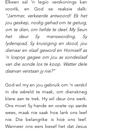
Elkeen sal ‘n legio verskonings kan 
voorlê, en God se reaksie dalk: 
“Jammer, verkeerde antwoord! Ek het 
jou geskep, nodig gehad om te getuig, 
om te dien, om liefde te deel. My Seun 
het deur Sy menswording, Sy 
lydenspad, Sy kruisiging en dood, jou 
dienaar en slaaf geword en Homself as 
‘n losprys gegee om jou as sondeslaaf 
van die sonde los te koop. Watter dele 
daarvan verstaan jy nie?”
God wil my en jou gebruik om ‘n verskil 
in die wêreld te maak, om dienskneg 
klere aan te trek. Hy wil deur óns werk. 
Ons moet Sy hande en voete op aarde 
wees, maak nie saak hoe lank ons leef 
nie. Die belangrike is hóé ons leef. 
Wanneer ons eers besef het dat Jesus 