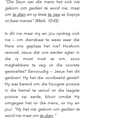
“Die Seun van die mens het ook nie 
gekom om gedien te word nie, maar 
om 
te dien
 en sy lewe 
te gee
 as losprys 
vir baie mense” (Mark. 10:45).
Is dit nie maar my en jou opdrag ook 
nie – om diensbaar te wees waar die 
Here ons geplaas het nie? Hoekom 
versoek Jesus dat ons eerder agter in 
die ry moet inval as om, soos 
maghebbers te veg vir die voorste 
gestoeltes? Eenvoudig – Jesus het dit 
gedoen! Hy het die voorbeeld gestel! 
Hy was bereid om die hoogste posisie 
in die hemel te verruil vir die laagste 
posisie op aarde, bloot omdat Hy 
omgegee het vir die mens, vir my en 
jou! 
“Hy het nie gekom om gedien te 
word nie maar om 
te dien
.” 