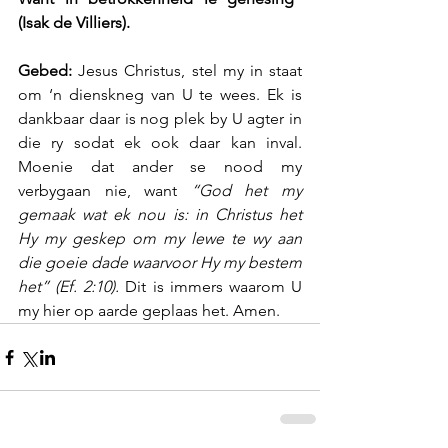
(Isak de Villiers).
Gebed: 
Jesus Christus, stel my in staat 
om ‘n dienskneg van U te wees. Ek is 
dankbaar daar is nog plek by U agter in 
die ry sodat ek ook daar kan inval. 
Moenie dat ander se nood my 
verbygaan nie, want 
“God het my 
gemaak wat ek nou is: in Christus het 
Hy my geskep om my lewe te wy aan 
die goeie dade waarvoor Hy my bestem 
het” (Ef. 2:10). 
Dit is immers waarom U 
my hier op aarde geplaas het. Amen.