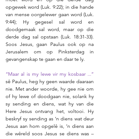
opgewek word (Luk. 9:22); in die hande 
van mense oorgelewer gaan word (Luk. 
9:44); Hy gegesel sal word en 
doodgemaak sal word, maar op die 
derde dag sal opstaan (Luk. 18:31-33). 
Soos Jesus, gaan Paulus ook op na 
Jerusalem om op Pinksterdag in 
gevangenskap te gaan en daar te ly.
“Maar al is my lewe vir my kosbaar ...” 
sê Paulus, heg hy geen waarde daaraan 
nie. Met ander woorde, hy gee nie om 
of hy lewe of doodgaan nie, solank hy 
sy sending en diens, wat hy van die 
Here Jesus ontvang het, voltooi. Hy 
beskryf sy sending as ‘n diens wat deur 
Jesus aan hom opgelê is, ’n diens aan 
die wêreld soos Jesus se diens was – 