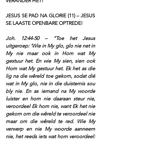
VERANDER HET!
JESUS SE PAD NA GLORIE (11) – JESUS 
SE LAASTE OPENBARE OPTREDE!
Joh. 12:44-50 – “Toe het Jesus 
uitgeroep: ‘Wie in My glo, glo nie net in 
My nie maar ook in Hom wat My 
gestuur het. En wie My sien, sien ook 
Hom wat My gestuur het. Ek het as die 
lig na die wêreld toe gekom, sodat dié 
wat in My glo, nie in die duisternis sou 
bly nie. En as iemand na My woorde 
luister en hom nie daaraan steur nie, 
veroordeel Ek hom nie, want Ek het nie 
gekom om die wêreld te veroordeel nie 
maar om die wêreld te red. Wie My 
verwerp en nie My woorde aanneem 
nie, het reeds iets wat hom veroordeel: 