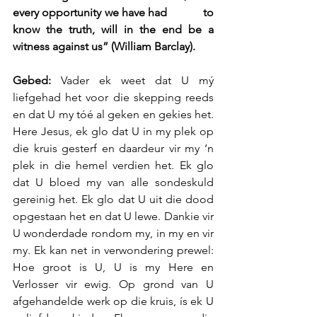
every opportunity we have had            to 
know the truth, will in the end be a 
witness against us” (William Barclay).
Gebed: 
Vader ek weet dat U mý 
liefgehad het voor die skepping reeds 
en dat U my tóé al geken en gekies het. 
Here Jesus, ek glo dat U in my plek op 
die kruis gesterf en daardeur vir my ‘n 
plek in die hemel verdien het. Ek glo 
dat U bloed my van alle sondeskuld 
gereinig het. Ek glo dat U uit die dood 
opgestaan het en dat U lewe. Dankie vir 
U wonderdade rondom my, in my en vir 
my. Ek kan net in verwondering prewel: 
Hoe groot is U, U is my Here en 
Verlosser vir ewig. Op grond van U 
afgehandelde werk op die kruis, ís ek U 