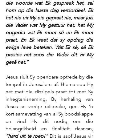
die woorde wat Ek gespreek het, sal 
hom op die laaste dag veroordeel. Ek 
het nie uit My eie gepraat nie, maar juis 
die Vader wat My gestuur het, het My 
opgedra wat Ek moet sê en Ek moet 
praat. En Ek weet dat sy opdrag die 
ewige lewe beteken. Wat Ek sê, sê Ek 
presies net soos die Vader dit vir My 
gesê het.”
Jesus sluit Sy openbare optrede by die 
tempel in Jerusalem af. Hierna sou Hy 
net met die dissipels praat tot met Sy 
inhegtenisneming. By herhaling van 
Jesus se vorige uitsprake, gee Hy ‘n 
kort samevatting van al Sy boodskappe 
en vind Hy dit nodig om die 
belangrikheid en finaliteit daarvan, 
“hard uit te roep!”
 Dit is asof Jesus vir 