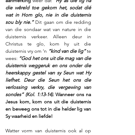
aanmerking 
weer dat 
“Hy as die lig na 
die wêreld toe gekom het, sodat dié 
wat in Hom glo, nie in die duisternis 
sou bly nie.”
 Dit gaan om die redding 
van die sondaar wat van nature in die 
duisternis verkeer. Alleen deur in 
Christus te glo, kom hy uit die 
duisternis vry om ’n 
“kind van die lig”
 te 
wees: 
“God het ons uit die mag van die 
duisternis weggeruk en ons onder die 
heerskappy gestel van sy Seun wat Hy 
liefhet. Deur die Seun het ons die 
verlossing verkry, die vergewing van 
sondes” (Kol. 1:13-14). 
Wanneer ons na 
Jesus kom, kom ons uit die duisternis 
en beweeg ons tot in die helder lig van 
Sy waarheid en liefde!
Watter vorm van duisternis ook al op 