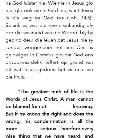
na God luister nie. Wie nie in Jesus glo 
nie, glo ook nie in God nie, want Jesus 
is die weg na God toe (Joh. 14:6)! 
Solank as wat die mens onkundig bly 
oor die waarheid van die Woord, bly hy 
gebind deur die leuen dat Jesus nie sy 
sondes weggeneem het nie. Ons as 
gelowiges in Christus glo dat God ons 
onvoorwaardelik liefhet op grond van 
dit wat Jesus gedoen het vir ons aan 
die kruis.
     “The greatest truth of life is the 
Words of Jesus Christ. A man cannot 
be blamed for not                  knowing. 
But if he knows the right and does the 
wrong, his condemnation is all the 
more                serious. Therefore every 
wise thing that we have heard, and 