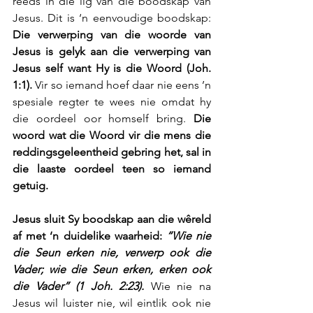
reeds in die lig van die boodskap van 
Jesus. Dit is ‘n eenvoudige boodskap: 
Die verwerping van die woorde van 
Jesus is gelyk aan die verwerping van 
Jesus self want Hy is die Woord (Joh. 
1:1).
 Vir so iemand hoef daar nie eens ’n 
spesiale regter te wees nie omdat hy 
die oordeel oor homself bring. 
Die 
woord wat die Woord vir die mens die 
reddingsgeleentheid gebring het, sal in 
die laaste oordeel teen so iemand 
getuig.
Jesus sluit Sy boodskap aan die wêreld 
af met ‘n duidelike waarheid: 
“Wie nie 
die Seun erken nie, verwerp ook die 
Vader; wie die Seun erken, erken ook 
die Vader” (1 Joh. 2:23).
 Wie nie na 
Jesus wil luister nie, wil eintlik ook nie 