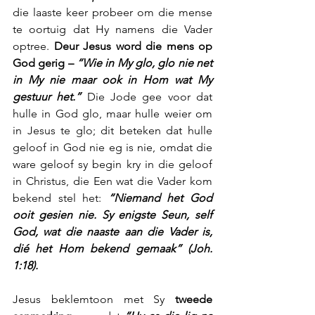
die laaste keer probeer om die mense 
te oortuig dat Hy namens die Vader 
optree. 
Deur Jesus word die mens op 
God gerig – 
“Wie in My glo, glo nie net 
in My nie maar ook in Hom wat My 
gestuur het.”
 Die Jode gee voor dat 
hulle in God glo, maar hulle weier om 
in Jesus te glo; dit beteken dat hulle 
geloof in God nie eg is nie, omdat die 
ware geloof sy begin kry in die geloof 
in Christus, die Een wat die Vader kom 
bekend stel het: 
“Niemand het God 
ooit gesien nie. Sy enigste Seun, self 
God, wat die naaste aan die Vader is, 
dié het Hom bekend gemaak” (Joh. 
1:18).
Jesus beklemtoon met Sy 
tweede 