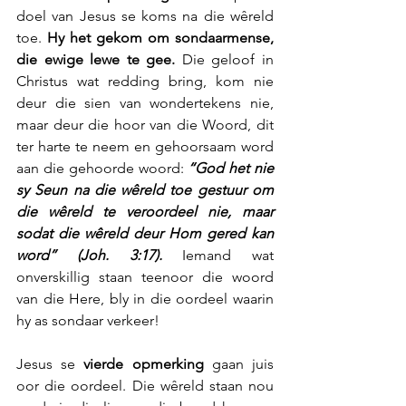
doel van Jesus se koms na die wêreld 
toe. 
Hy het gekom om sondaarmense, 
die ewige lewe te gee.
 Die geloof in 
Christus wat redding bring, kom nie 
deur die sien van wondertekens nie,  
maar deur die hoor van die Woord, dit 
ter harte te neem en gehoorsaam word 
aan die gehoorde woord: 
“God het nie 
sy Seun na die wêreld toe gestuur om 
die wêreld te veroordeel nie, maar 
sodat die wêreld deur Hom gered kan 
word” (Joh. 3:17). 
Iemand wat 
onverskillig staan teenoor die woord 
van die Here, bly in die oordeel waarin 
hy as sondaar verkeer!
Jesus se 
vierde opmerking
 gaan juis 
oor die oordeel. Die wêreld staan nou 