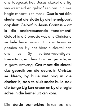
ons toegesak het, Jesus skakel die lig 
van waarheid en geloof aan om ‘n nuwe 
begin moontlik te maak. 
Daar is net één 
sleutel wat die slotte by die hemelpoort 
oopsluit: Geloof in Jesus Christus – dit 
is die ondersteunende fondament!
Geloof is dié emosie wat ons Christene 
se hele lewe omvou. Ons is Jesus se 
getuies en Hy het hierdie sleutel aan 
ons as Sy verteenwoordigers, 
toevertrou, en deur God se genade, as 
‘n gawe ontvang. 
Ons moet die sleutel 
dus gebruik om die deure, in Christus 
se Naam, by hulle wat nog in die 
donker is, oop te sluit sodat hulle ook 
die Ewige Lig kan ervaar en by die regte 
adres in die hemel uit kan kom.
Die 
derde opmerking
 fokus op die 