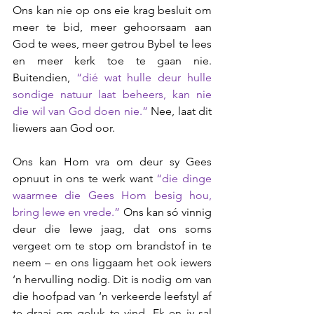
Ons kan nie op ons eie krag besluit om 
meer te bid, meer gehoorsaam aan 
God te wees, meer getrou Bybel te lees 
en meer kerk toe te gaan nie. 
Buitendien, 
“dié wat hulle deur hulle 
sondige natuur laat beheers, kan nie 
die wil van God doen nie.”
Nee, laat dit 
liewers aan God oor.  
Ons kan Hom vra om deur sy Gees 
opnuut in ons te werk want 
“die dinge 
waarmee die Gees Hom besig hou, 
bring lewe en vrede.”
Ons kan só vinnig 
deur die lewe jaag, dat ons soms 
vergeet om te stop om brandstof in te 
neem – en ons liggaam het ook iewers 
‘n hervulling nodig. Dit is nodig om van 
die hoofpad van ‘n verkeerde leefstyl af 
te draai om geluk te vind. Ek en jy sal 