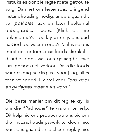
instruksies oor die regte roete getrou te 
volg. Dan het ons lewenspad dringend 
instandhouding nodig, anders gaan dit 
vol 
potholes
 raak en later heeltemal 
onbegaanbaar wees. (Klink dit nie 
bekend nie?). Hoe kry ek en jy ons pad 
na God toe weer in orde? Paulus sê ons 
moet ons outomatiese loods afskakel – 
daardie loods wat ons gejaagde lewe 
laat perspektief verloor. Daardie loods 
wat ons dag na dag laat voortjaag, alles 
teen volspoed. Hy stel voor 
“ons gees 
en gedagtes moet nuut word.”
Die beste manier om dit reg te kry, is 
om die “Padhouer” te vra om te help. 
Dit help nie ons probeer op ons eie om 
die instandhoudingswerk te doen nie, 
want ons gaan dit nie alleen regkry nie. 