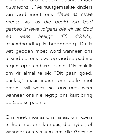
nuut word ...”
 As nuutgemaakte kinders 
van God moet ons 
“lewe as nuwe 
mense wat as die beeld van God 
geskep is: lewe volgens die wil van God 
en wees heilig” (Ef. 4:23-24).
Instandhouding is broodnodig. Dít is 
wat gedoen moet word wanneer ons 
uitvind dat ons lewe op God se pad nie 
regtig op standaard is nie. Dis maklik 
om vir almal te sê: “Dit gaan goed, 
dankie,” maar indien ons eerlik met 
onsself wil wees, sal ons mos weet 
wanneer ons nie regtig ons kant bring 
op God se pad nie.
Ons weet mos as ons nalaat om koers 
te hou met ons kompas, die Bybel, of 
wanneer ons versuim om die Gees se 