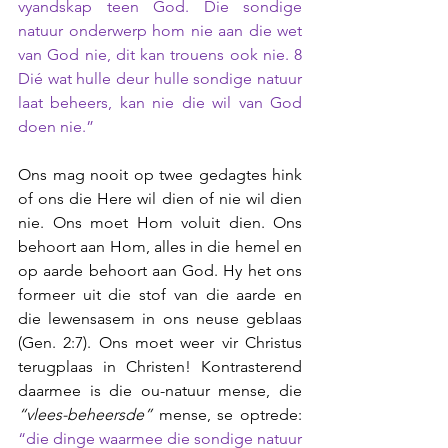
vyandskap teen God. Die sondige 
natuur onderwerp hom nie aan die wet 
van God nie, dit kan trouens ook nie. 8 
Dié wat hulle deur hulle sondige natuur 
laat beheers, kan nie die wil van God 
doen nie.”
Ons mag nooit op twee gedagtes hink 
of ons die Here wil dien of nie wil dien 
nie. Ons moet Hom voluit dien. Ons 
behoort aan Hom, alles in die hemel en 
op aarde behoort aan God. Hy het ons 
formeer uit die stof van die aarde en 
die lewensasem in ons neuse geblaas 
(Gen. 2:7). Ons moet weer vir Christus 
terugplaas in Christen! Kontrasterend 
daarmee is die ou-natuur mense, die 
“vlees-beheersde”
 mense, se optrede: 
“die dinge waarmee die sondige natuur 