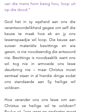
van die mens hom besig hou, loop uit 
op die dood.”
God het in sy wysheid aan ons die 
verantwoordelikheid gegee om self die 
keuse te maak hoe ek en jy ons 
lewenspaadjie wil loop. Die keuse aan 
suiwer materiële besittings en eie 
gewin, is nie noodwendig die antwoord 
nie. Besittings is noodsaaklik want ons 
wil tog nie in armoede ons lewe 
deurbring nie – maar Christus moet 
sentraal staan in al hierdie dinge sodat 
ons standaarde aan Sy heilige wil 
voldoen.
Hoe verander ons ons lewe om aan 
Christus se heilige wil te voldoen? 
Paulus sê 
“ons gees en gedagtes moet 