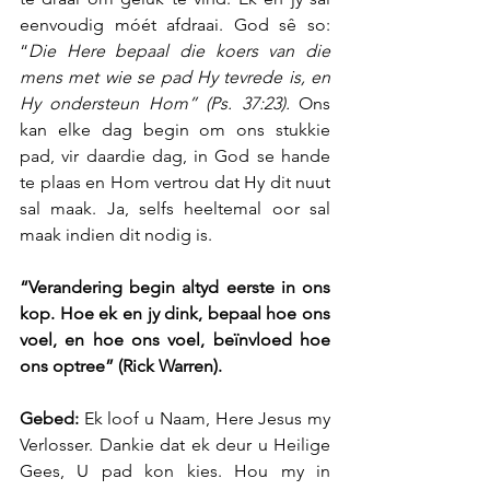
eenvoudig móét afdraai. God sê so: 
“
Die Here bepaal die koers van die 
mens met wie se pad Hy tevrede is, en 
Hy ondersteun Hom” (Ps. 37:23).
 Ons 
kan elke dag begin om ons stukkie 
pad, vir daardie dag, in God se hande 
te plaas en Hom vertrou dat Hy dit nuut 
sal maak. Ja, selfs heeltemal oor sal 
maak indien dit nodig is.
“Verandering begin altyd eerste in ons 
kop. Hoe ek en jy dink, bepaal hoe ons 
voel, en hoe ons voel, beïnvloed hoe 
ons optree” (Rick Warren).
Gebed:
 Ek loof u Naam, Here Jesus my 
Verlosser. Dankie dat ek deur u Heilige 
Gees, U pad kon kies. Hou my in 