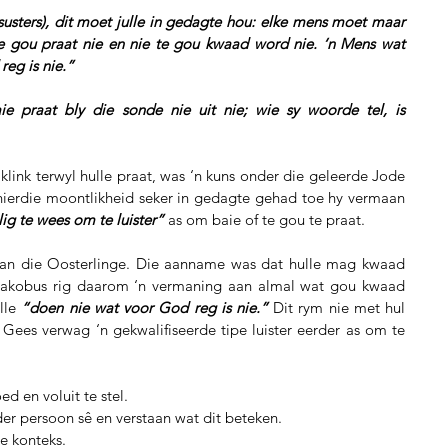
susters), dit moet julle in gedagte hou: elke mens moet maar 
 te gou praat nie en nie te gou kwaad word nie. ‘n Mens wat 
eg is nie.”
e praat bly die sonde nie uit nie; wie sy woorde tel, is 
klink terwyl hulle praat, was ‘n kuns onder die geleerde Jode 
hierdie moontlikheid seker in gedagte gehad toe hy vermaan 
ig te wees om te luister”
 as om baie of te gou te praat.
an die Oosterlinge. Die aanname was dat hulle mag kwaad 
 Jakobus rig daarom ‘n vermaning aan almal wat gou kwaad 
le 
“doen nie wat voor God reg is nie.”
 Dit rym nie met hul 
 Gees verwag ‘n gekwalifiseerde tipe luister eerder as om te 
 en voluit te stel.  
er persoon sê en verstaan wat dit beteken.  
e konteks.  