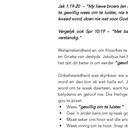
Jak 1:19-20  – “My liewe broers (en 
te gewillig wees om te luister, nie
kwaad word, doen nie wat voor God r
Vergelyk ook Spr 10:19 – “Met bai
verstandig.”
Welsprekendheid en om filosofies te 
en Grieke van destyds. Jakobus het 
het dat dit beter is om eerder 
“gewill
Onbeheersdheid was skynbaar eie a
word en dan kon sê wat hulle wil.
word om te waak daarteen, want hul
belydenis en geloof nie. Die Heilige
gou te praat: 
Wees 
“gewillig om te luister.”
Gee ‘n ander kans om sy saak goed
Maak seker ons hoor wat die and
Wees vinnig om te hoor. Snap di