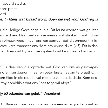
antwoord stadig.  
 ons praat.  
ord.  
e. ‘n Mens wat kwaad word, doen nie wat voor God reg is 
ie Heilige Gees begelei nie. Dit lei na woorde wat geuiter 
 te doen. Daar bestaan nie mense wat struikel in wat hul sê 
ns volmaak wees, maar ons kan aanvaar dat dit onmoontlik is. 
ste, veral wanneer ons Hom om wysheid vra (v 5). Dit is dan 
et doen wat Hy vra. Die wysheid wat God gee is bedoel vir 
r” is deel van die optrede wat God van ons as gelowiges 
d en kan daarom meer en beter luister, as om te praat! Om 
 om God in die rede te val met ons verkeerde dade. Kom ons, 
vermy oomblikke wat ons “ons tong wil afbyt.”
 jy 60 sekondes van geluk.” (Anoniem)
r U. Baie van ons is ook geneig om eerder te gou te praat as 