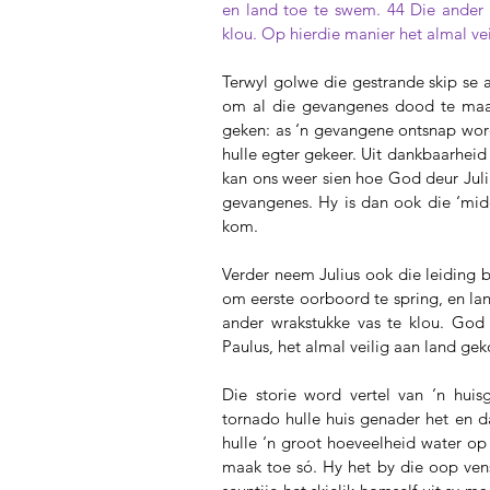
en land toe te swem. 44 Die ander 
klou. Op hierdie manier het almal ve
Terwyl golwe die gestrande skip se a
om al die gevangenes dood te maak 
geken: as ‘n gevangene ontsnap word
hulle egter gekeer. Uit dankbaarheid 
kan ons weer sien hoe God deur Julius
gevangenes. Hy is dan ook die ‘mid
kom.
Verder neem Julius ook die leiding 
om eerste oorboord te spring, en la
ander wrakstukke vas te klou. God 
Paulus, het almal veilig aan land ge
Die storie word vertel van ‘n huis
tornado hulle huis genader het en d
hulle ‘n groot hoeveelheid water op 
maak toe só. Hy het by die oop ven