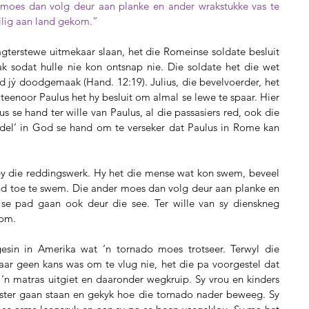
moes dan volg deur aan planke en ander wrakstukke vas te 
ilig aan land gekom.”
gterstewe uitmekaar slaan, het die Romeinse soldate besluit 
sodat hulle nie kon ontsnap nie. Die soldate het die wet 
 jý doodgemaak (Hand. 12:19). Julius, die bevelvoerder, het 
teenoor Paulus het hy besluit om almal se lewe te spaar. Hier 
 se hand ter wille van Paulus, al die passasiers red, ook die 
del’ in God se hand om te verseker dat Paulus in Rome kan 
by die reddingswerk. Hy het die mense wat kon swem, beveel 
nd toe te swem. Die ander moes dan volg deur aan planke en 
se pad gaan ook deur die see. Ter wille van sy dienskneg 
kom.
gesin in Amerika wat ‘n tornado moes trotseer. Terwyl die 
aar geen kans was om te vlug nie, het die pa voorgestel dat 
‘n matras uitgiet en daaronder wegkruip. Sy vrou en kinders 
ster gaan staan en gekyk hoe die tornado nader beweeg. Sy 