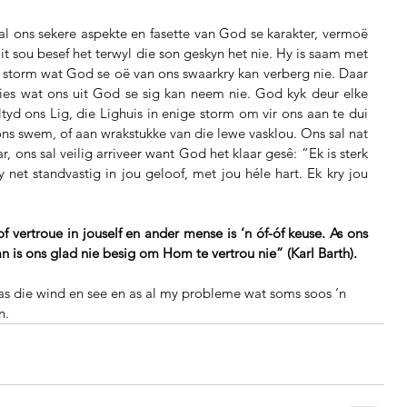
al ons sekere aspekte en fasette van God se karakter, vermoë 
 sou besef het terwyl die son geskyn het nie. Hy is saam met 
‘n storm wat God se oë van ons swaarkry kan verberg nie. Daar 
verlies wat ons uit God se sig kan neem nie. God kyk deur elke 
tyd ons Lig, die Lighuis in enige storm om vir ons aan te dui 
ns swem, of aan wrakstukke van die lewe vasklou. Ons sal nat 
ons sal veilig arriveer want God het klaar gesê: “Ek is sterk 
net standvastig in jou geloof, met jou héle hart. Ek kry jou 
 vertroue in jouself en ander mense is ‘n óf-óf keuse. As ons 
n is ons glad nie besig om Hom te vertrou nie” (Karl Barth).
 as die wind en see en as al my probleme wat soms soos ‘n 
n.