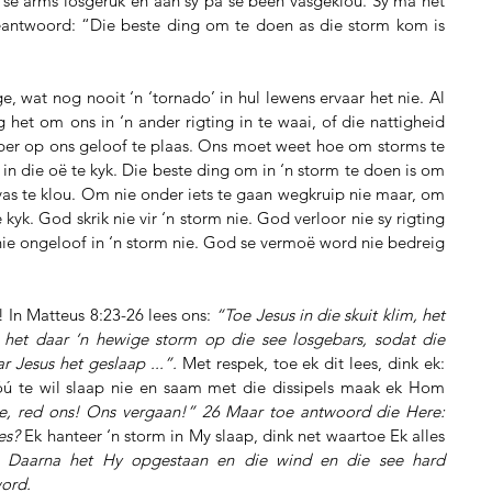
ma se arms losgeruk en aan sy pa se been vasgeklou. Sy ma het 
antwoord: “Die beste ding om te doen as die storm kom is 
e, wat nog nooit ‘n ‘tornado’ in hul lewens ervaar het nie. Al 
 het om ons in ‘n ander rigting in te waai, of die nattigheid 
er op ons geloof te plaas. Ons moet weet hoe om storms te 
in die oë te kyk. Die beste ding om in ‘n storm te doen is om 
as te klou. Om nie onder iets te gaan wegkruip nie maar, om 
kyk. God skrik nie vir ‘n storm nie. God verloor nie sy rigting 
nie ongeloof in ‘n storm nie. God se vermoë word nie bedreig 
! In Matteus 8:23-26 lees ons: 
“Toe Jesus in die skuit klim, het 
 het daar ‘n hewige storm op die see losgebars, sodat die 
r Jesus het geslaap ...”.
 Met respek, toe ek dit lees, dink ek: 
óú te wil slaap nie en saam met die dissipels maak ek Hom 
e, red ons! Ons vergaan!” 26 Maar toe antwoord die Here: 
es? 
Ek hanteer ‘n storm in My slaap, dink net waartoe Ek alles 
 Daarna het Hy opgestaan en die wind en die see hard 
ord. 