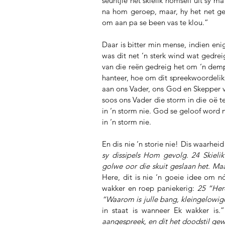
seuntjie het skielik homself uit sy 
na hom geroep, maar, hy het net ge
om aan pa se been vas te klou.”
Daar is bitter min mense, indien enig
was dit net ‘n sterk wind wat gedreig
van die reën gedreig het om ‘n demp
hanteer, hoe om dit spreekwoordelik 
aan ons Vader, ons God en Skepper v
soos ons Vader die storm in die oë te 
in ‘n storm nie. God se geloof word 
in ‘n storm nie.
En dis nie ‘n storie nie! Dis waarheid
sy dissipels Hom gevolg. 24 Skielik
golwe oor die skuit geslaan het. Maa
Here, dit is nie ‘n goeie idee om n
wakker en roep paniekerig: 
25 “Her
“Waarom is julle bang, kleingelowig
in staat is wanneer Ek wakker is.”
aangespreek, en dit het doodstil gew