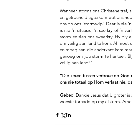
Wanneer storms ons Christene tref, s
en getrouheid agterkom wat ons nooit
ons op ons ‘stormskip’. Daar is nie 
is nie ‘n situasie, ‘n seerkry of ‘n 
storm en sien ons swaarkry. Hy bly al
om veilig aan land te kom. Al moet o
en moeg aan die anderkant kom maar, 
genoeg om jou storm te hanteer. Bly 
veilig aan land!”
“Die keuse tussen vertroue op God of
ons nie totaal op Hom verlaat nie, da
Gebed:
 Dankie Jesus dat U groter is
woeste tornado op my afstorm. Ame