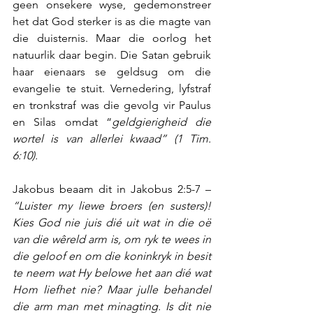
geen onsekere wyse, gedemonstreer 
het dat God sterker is as die magte van 
die duisternis. Maar die oorlog het 
natuurlik daar begin. Die Satan gebruik 
haar eienaars se geldsug om die 
evangelie te stuit. Vernedering, lyfstraf 
en tronkstraf was die gevolg vir Paulus 
en Silas omdat “
geldgierigheid die 
wortel is van allerlei kwaad” (1 Tim. 
6:10).
Jakobus beaam dit in Jakobus 2:5-7 – 
“Luister my liewe broers (en susters)! 
Kies God nie juis dié uit wat in die oë 
van die wêreld arm is, om ryk te wees in 
die geloof en om die koninkryk in besit 
te neem wat Hy belowe het aan dié wat 
Hom liefhet nie? Maar julle behandel 
die arm man met minagting. Is dit nie 