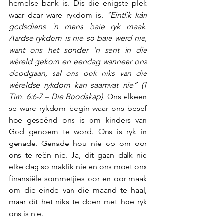
hemelse bank is. Dis die enigste plek 
waar daar ware rykdom is. 
“Eintlik kán 
godsdiens ’n mens baie ryk maak. 
Aardse rykdom is nie so baie werd nie, 
want ons het sonder ’n sent in die 
wêreld gekom en eendag wanneer ons 
doodgaan, sal ons ook niks van die 
wêreldse rykdom kan saamvat nie” (1 
Tim. 6:6-7 – Die Boodskap).
Ons elkeen 
se ware rykdom begin waar ons besef 
hoe geseënd ons is om kinders van 
God genoem te word. Ons is ryk in 
genade. Genade hou nie op om oor 
ons te reën nie. Ja, dit gaan dalk nie 
elke dag so maklik nie en ons moet ons 
finansiële sommetjies oor en oor maak 
om die einde van die maand te haal, 
maar dit het niks te doen met hoe ryk 
ons is nie.