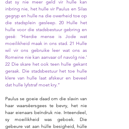
dat sy nie meer geld vir hulle kan 
inbring nie, het hulle vir Paulus en Silas 
gegryp en hulle na die owerheid toe op 
die stadsplein gesleep. 20 Hulle het 
hulle voor die stadsbestuur gebring en 
gesê: ‘Hierdie mense is Jode wat 
moeilikheid maak in ons stad. 21 Hulle 
wil vir ons gebruike leer wat ons as 
Romeine nie kan aanvaar of navolg nie.’ 
22 Die skare het ook teen hulle gekant 
geraak. Die stadsbestuur het toe hulle 
klere van hulle laat afskeur en beveel 
dat hulle lyfstraf moet kry.” 
Paulus se goeie daad om die slavin van 
haar waarsêersgees te bevry, het nie 
haar eienaars beïndruk nie. Inteendeel, 
sy moeilikheid was geboek. Die 
gebeure vat aan húlle besigheid, húlle 