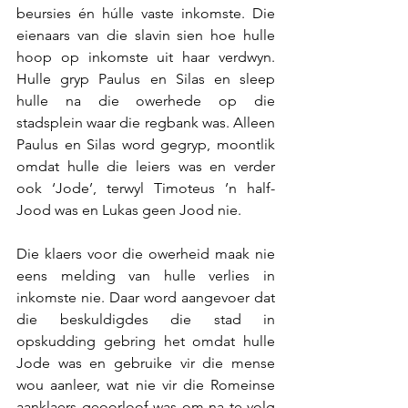
beursies én húlle vaste inkomste. Die 
eienaars van die slavin sien hoe hulle 
hoop op inkomste uit haar verdwyn. 
Hulle gryp Paulus en Silas en sleep 
hulle na die owerhede op die 
stadsplein waar die regbank was. Alleen 
Paulus en Silas word gegryp, moontlik 
omdat hulle die leiers was en verder 
ook ‘Jode’, terwyl Timoteus ’n half-
Jood was en Lukas geen Jood nie. 
Die klaers voor die owerheid maak nie 
eens melding van hulle verlies in 
inkomste nie. Daar word aangevoer dat 
die beskuldigdes die stad in 
opskudding gebring het omdat hulle 
Jode was en gebruike vir die mense 
wou aanleer, wat nie vir die Romeinse 
aanklaers geoorloof was om na te volg 