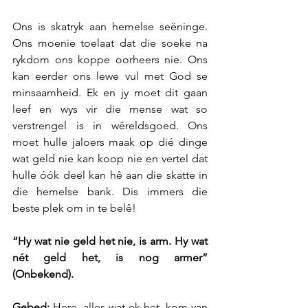
Ons is skatryk aan hemelse seëninge. 
Ons moenie toelaat dat die soeke na 
rykdom ons koppe oorheers nie. Ons 
kan eerder ons lewe vul met God se 
minsaamheid. Ek en jy moet dit gaan 
leef en wys vir die mense wat so 
verstrengel is in wêreldsgoed. Ons 
moet hulle jaloers maak op dié dinge 
wat geld nie kan koop nie en vertel dat 
hulle óók deel kan hê aan die skatte in 
die hemelse bank. Dis immers die 
beste plek om in te belê!
“Hy wat nie geld het nie, is arm. Hy wat 
nét geld het, is nog armer” 
(Onbekend).
Gebed: 
Here, alles wat ek het, kom van 