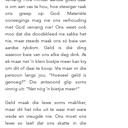
is om aan vas te hou, hoe stewiger raak 
ons greep op God. MateriëIe 
oorwegings mag nie ons verhouding 
met God vervang nie! Ons weet ook 
mos dat die doodskleed nie sakke het 
nie, maar steeds maak ons só baie van 
aardse rykdom. Geld is dié ding 
waaroor baie van ons elke dag dink. As 
ek maar net ’n klein bietjie meer kan kry 
om dit of daai te koop. Vra maar vir die 
persoon langs jou: “Hoeveel geld is 
genoeg?” Die antwoord glip soms 
vinnig uit: “Net nóg ’n bietjie meer!”
Geld maak die lewe soms makliker, 
maar dit het niks uit te waai met ware 
vrede en vreugde nie. Ons moet ons 
lewe so leef dat ons skatte in die 