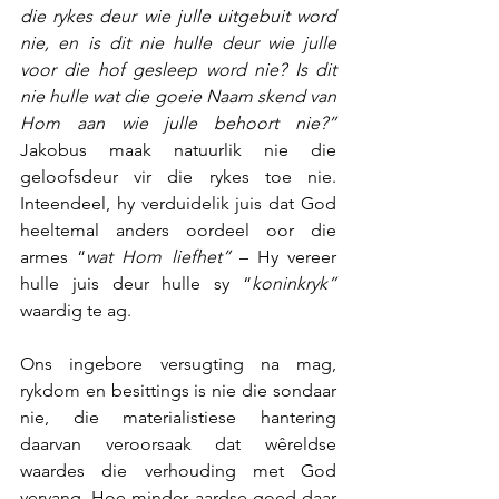
die rykes deur wie julle uitgebuit word 
nie, en is dit nie hulle deur wie julle 
voor die hof gesleep word nie? Is dit 
nie hulle wat die goeie Naam skend van 
Hom aan wie julle behoort nie?” 
Jakobus maak natuurlik nie die 
geloofsdeur vir die rykes toe nie. 
Inteendeel, hy verduidelik juis dat God 
heeltemal anders oordeel oor die 
armes “
wat Hom liefhet” 
– Hy vereer 
hulle juis deur hulle sy “
koninkryk”
waardig te ag.
Ons ingebore versugting na mag, 
rykdom en besittings is nie die sondaar 
nie, die materialistiese hantering 
daarvan veroorsaak dat wêreldse 
waardes die verhouding met God 
vervang. Hoe minder aardse goed daar 