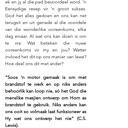
ek en jy al die pad bevoordeel word. ’n 
Eensydige resep vir ’n groot sukses. 
God het alles gedoen en ons kan net 
terugsit en uit genade al die voordele 
van die wonderlike ooreenkoms, elke 
dag ervaar. Al wat ons kan doen is om 
te vra: Wat beteken die nuwe 
ooreenkoms vir my en jou? Watter 
invloed het dit op ons manier van lewe? 
Hoe deel ons dit met ander?
“Soos ‘n motor gemaak is om met 
brandstof te werk en op niks anders 
behoorlik kan loop nie, só het God die 
menslike masjien ontwerp om Hom as 
brandstof te gebruik. Niks anders kan 
ons ooit so volmaak laat funksioneer as 
Hy wat ons ontwerp het nie” (C.S. 
Lewis). 