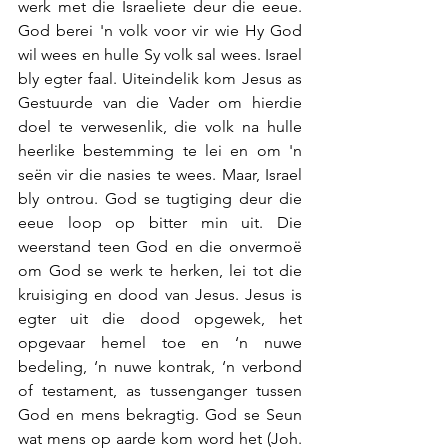
werk met die Israeliete deur die eeue. 
God berei 'n volk voor vir wie Hy God 
wil wees en hulle Sy volk sal wees. Israel 
bly egter faal. Uiteindelik kom Jesus as 
Gestuurde van die Vader om hierdie 
doel te verwesenlik, die volk na hulle 
heerlike bestemming te lei en om 'n 
seën vir die nasies te wees. Maar, Israel 
bly ontrou. God se tugtiging deur die 
eeue loop op bitter min uit. Die 
weerstand teen God en die onvermoë 
om God se werk te herken, lei tot die 
kruisiging en dood van Jesus. Jesus is 
egter uit die dood opgewek, het 
opgevaar hemel toe en ‘n nuwe 
bedeling, ‘n nuwe kontrak, ‘n verbond 
of testament, as tussenganger tussen 
God en mens bekragtig. God se Seun 
wat mens op aarde kom word het (Joh. 