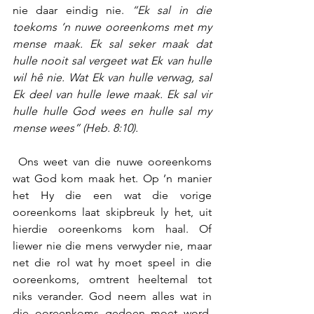
nie daar eindig nie. 
“Ek sal in die 
toekoms ’n nuwe ooreenkoms met my 
mense maak. Ek sal seker maak dat 
hulle nooit sal vergeet wat Ek van hulle 
wil hê nie. Wat Ek van hulle verwag, sal 
Ek deel van hulle lewe maak. Ek sal vir 
hulle hulle God wees en hulle sal my 
mense wees” (Heb. 8:10).
 Ons weet van die nuwe ooreenkoms 
wat God kom maak het. Op ’n manier 
het Hy die een wat die vorige 
ooreenkoms laat skipbreuk ly het, uit 
hierdie ooreenkoms kom haal. Of 
liewer nie die mens verwyder nie, maar 
net die rol wat hy moet speel in die 
ooreenkoms, omtrent heeltemal tot 
niks verander. God neem alles wat in 
die ooreenkoms gedoen moet word, 