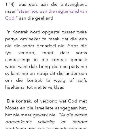
1:14), was eers aan die ontvangkant, 
maar 
“staan nou aan die regterhand van 
God,” 
aan die geekant!
 ’n Kontrak word opgestel tussen twee 
partye om seker te maak dat die een 
nie die ander benadeel nie. Soos die 
tyd verloop, moet daar soms 
aanpassings in die kontrak gemaak 
word, want dalk bring die een party nie 
sy kant nie en noop dit die ander een 
om die kontrak te wysig of selfs 
heeltemal tot niet te verklaar.
 Die kontrak, of verbond wat God met 
Moses en die Israeliete aangegaan het, 
het nie meer gewerk nie. 
“As die eerste 
ooreenkoms volledig en sonder 
probleme was, sou ’n tweede een mos 