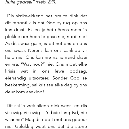
hulle gedraai” (Heb. 8:9).
 Dis skrikwekkend net om te dink dat 
dit moontlik is dat God sy rug op ons 
kan draai! Ek en jy het nêrens meer ’n 
plekkie om heen te gaan nie, nooit nie! 
As dit swaar gaan, is dit net ons en ons 
eie swaar. Nêrens kan ons aanklop vir 
hulp nie. Ons kan nie na iemand draai 
en vra: “Wat nou?” nie. Ons moet elke 
krisis wat in ons lewe opdaag, 
eiehandig uitsorteer. Sonder God se 
beskerming, sal krisisse elke dag by ons 
deur kom aanklop!
 Dit sal ’n vrek alleen plek wees, en dis 
vir ewig. Vir ewig is ‘n baie lang tyd, nie 
waar nie? Mag dit nooit met ons gebeur 
nie. Gelukkig weet ons dat die storie 