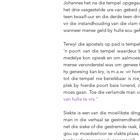
Johannes het na die tempel opgegaa
het drie vasgestelde ure van gebed g
teen twaalf-uur en die derde teen dr
vir die instandhouding van die vlam 
wanneer mense geld by hulle sou geha
Terwyl die apostels op pad is tempe
’n poort van die tempel waardeur 
medelye kon opwek en om aalmoese 
mense veronderstel was om genees te
hy genesing kan kry, is m.a.w. vir h
tot die tempel nie bereikbaar is nie
plek by hierdie poort baie lonend,
moes gaan. Toe die verlamde man vir
van hulle te vra.” 
Siekte is een van die moeilikste ding
man in die verhaal se gestremdheid
net die sieke of die gestremde raak, 
gou op moedverloor se vlakte plaas, 