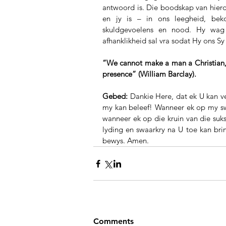
antwoord is. Die boodskap van hierdi
en jy is – in ons leegheid, beko
skuldgevoelens en nood. Hy wag 
afhanklikheid sal vra sodat Hy ons S
“We cannot make a man a Christian, b
presence” (William Barclay).
Gebed:
 Dankie Here, dat ek U kan ve
my kan beleef! Wanneer ek op my swak
wanneer ek op die kruin van die sukse
lyding en swaarkry na U toe kan bri
bewys. Amen.
Comments