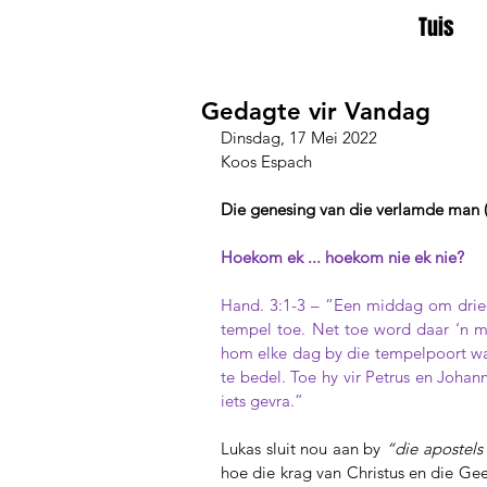
Tuis
Gedagte vir Vandag
Dinsdag, 17 Mei 2022
Koos Espach
Die genesing van die verlamde man (
Hoekom ek ... hoekom nie ek nie?
Hand. 3:1-3 – “Een middag om drie-
tempel toe. Net toe word daar ‘n m
hom elke dag by die tempelpoort wa
te bedel. Toe hy vir Petrus en Johann
iets gevra.” 
Lukas sluit nou aan by 
“die apostels
hoe die krag van Christus en die Gee