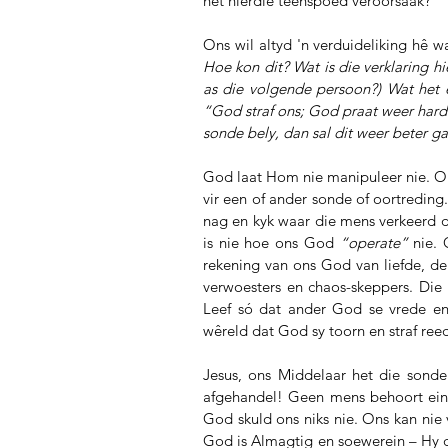
het hierdie teenspoed veroorsaak?
Ons wil altyd 'n verduideliking hê 
Hoe kon dit? Wat is die verklaring 
as die volgende persoon?) Wat het 
“God straf ons; God praat weer hard
sonde bely, dan sal dit weer beter g
God laat Hom nie manipuleer nie. Ons
vir een of ander sonde of oortreding
nag en kyk waar die mens verkeerd d
is nie hoe ons God 
“operate”
 nie.
rekening van ons God van liefde, deb
verwoesters en chaos-skeppers. Die t
Leef só dat ander God se vrede en
wêreld dat God sy toorn en straf reed
Jesus, ons Middelaar het die sonde
afgehandel! Geen mens behoort eintl
God skuld ons niks nie. Ons kan ni
God is Almagtig en soewerein – Hy d