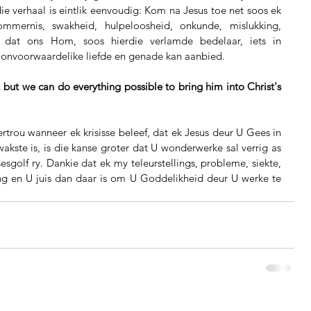
e verhaal is eintlik eenvoudig: Kom na Jesus toe net soos ek 
mmernis, swakheid, hulpeloosheid, onkunde, mislukking, 
dat ons Hom, soos hierdie verlamde bedelaar, iets in 
y onvoorwaardelike liefde en genade kan aanbied.
ut we can do everything possible to bring him into Christ's 
rtrou wanneer ek krisisse beleef, dat ek Jesus deur U Gees in 
ste is, is die kanse groter dat U wonderwerke sal verrig as 
sgolf ry. Dankie dat ek my teleurstellings, probleme, siekte, 
ng en U juis dan daar is om U Goddelikheid deur U werke te 