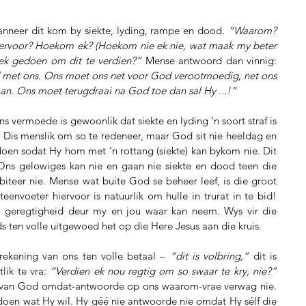
wanneer dit kom by siekte, lyding, rampe en dood. 
“Waarom? 
hiervoor? Hoekom ek? (Hoekom nie ek nie, wat maak my beter 
ek gedoen om dit te verdien?”
 Mense antwoord dan vinnig: 
 met ons. Ons moet ons net voor God verootmoedig, net ons 
aan. Ons moet terugdraai na God toe dan sal Hy ...!”
 vermoede is gewoonlik dat siekte en lyding 'n soort straf is 
. Dis menslik om so te redeneer, maar God sit nie heeldag en 
oen sodat Hy hom met ‘n rottang (siekte) kan bykom nie. Dit 
 Ons gelowiges kan nie en gaan nie siekte en dood teen die 
iteer nie. Mense wat buite God se beheer leef, is die groot 
eenvoeter hiervoor is natuurlik om hulle in trurat in te bid! 
 geregtigheid deur my en jou waar kan neem. Wys vir die 
s ten volle uitgewoed het op die Here Jesus aan die kruis.
rekening van ons ten volle betaal – 
“dit is volbring,”
 dit is 
ik te vra: 
“Verdien ek nou regtig om so swaar te kry, nie?”
e van God omdat-antwoorde op ons waarom-vrae verwag nie. 
oen wat Hy wil. Hy géé nie antwoorde nie omdat Hy sélf die 