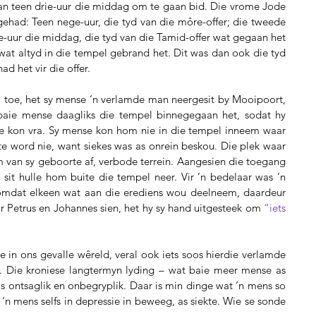
n teen drie-uur die middag om te gaan bid. Die vrome Jode 
ehad: Teen nege-uur, die tyd van die môre-offer; die tweede 
ie-uur die middag, die tyd van die Tamid-offer wat gegaan het 
wat altyd in die tempel gebrand het. Dit was dan ook die tyd 
d het vir die offer.
l toe, het sy mense ‘n verlamde man neergesit by Mooipoort, 
baie mense daagliks die tempel binnegegaan het, sodat hy 
kon vra. Sy mense kon hom nie in die tempel inneem waar 
 word nie, want siekes was as onrein beskou. Die plek waar 
om van sy geboorte af, verbode terrein. Aangesien die toegang 
, sit hulle hom buite die tempel neer. Vir ’n bedelaar was ’n 
 omdat elkeen wat aan die erediens wou deelneem, daardeur 
 Petrus en Johannes sien, het hy sy hand uitgesteek om 
“iets 
e in ons gevalle wêreld, veral ook iets soos hierdie verlamde 
. Die kroniese langtermyn lyding – wat baie meer mense as 
is ontsaglik en onbegryplik. Daar is min dinge wat ‘n mens so 
‘n mens selfs in depressie in beweeg, as siekte. Wie se sonde 