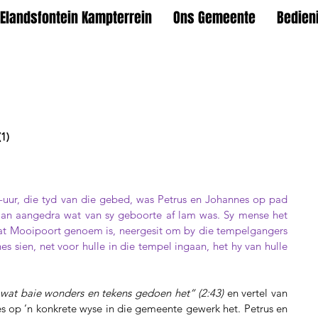
Elandsfontein Kampterrein
Ons Gemeente
Bedien
1)
uur, die tyd van die gebed, was Petrus en Johannes op pad 
an aangedra wat van sy geboorte af lam was. Sy mense het 
t Mooipoort genoem is, neergesit om by die tempelgangers 
es sien, net voor hulle in die tempel ingaan, het hy van hulle 
 wat baie wonders en tekens gedoen het” (2:43)
 en vertel van 
s op ’n konkrete wyse in die gemeente gewerk het. Petrus en 