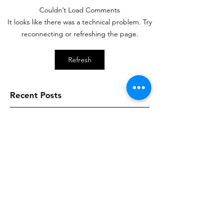
Couldn’t Load Comments
It looks like there was a technical problem. Try
reconnecting or refreshing the page.
Refresh
Recent Posts
Gedagte vir Vandag
Gedagte vir Vandag