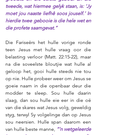
tweede, wat hiermee gelyk staan, is: ‘Jy 
moet jou naaste liefhê soos jouself.’ In 
hierdie twee gebooie is die hele wet en 
die profete saamgevat.”
Die Fariseërs het hulle vorige ronde 
teen Jesus met hulle vraag oor die 
belasting verloor (Matt. 22:15-22), maar 
na die soveelste bloutjie wat hulle al 
geloop het, gooi hulle steeds nie tou 
op nie. Hulle probeer weer om Jesus se 
goeie naam in die openbaar deur die 
modder te sleep. Sou hulle daarin 
slaag, dan sou hulle eie eer in die oë 
van die skares wat Jesus volg, geweldig 
styg, terwyl Sy volgelinge dan op Jesus 
sou neersien. Hulle span daarom een 
van hulle beste manne, 
“’n wetgeleerde 