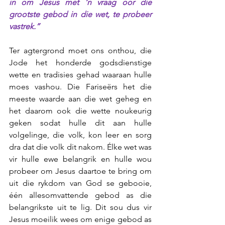
in om Jesus met ‘n vraag oor die 
grootste gebod in die wet, te probeer 
vastrek.” 
Ter agtergrond moet ons onthou, die 
Jode het honderde godsdienstige 
wette en tradisies gehad waaraan hulle 
moes vashou. Die Fariseërs het die 
meeste waarde aan die wet geheg en 
het daarom ook die wette noukeurig 
geken sodat hulle dit aan hulle 
volgelinge, die volk, kon leer en sorg 
dra dat die volk dit nakom. Élke wet was 
vir hulle ewe belangrik en hulle wou 
probeer om Jesus daartoe te bring om 
uit die rykdom van God se gebooie, 
één allesomvattende gebod as die 
belangrikste uit te lig. Dit sou dus vir 
Jesus moeilik wees om enige gebod as 