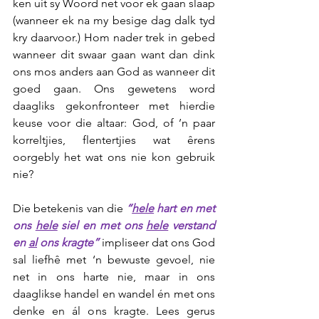
ken uit sy Woord net voor ek gaan slaap 
(wanneer ek na my besige dag dalk tyd 
kry daarvoor.) Hom nader trek in gebed 
wanneer dit swaar gaan want dan dink 
ons mos anders aan God as wanneer dit 
goed gaan. Ons gewetens word 
daagliks gekonfronteer met hierdie 
keuse voor die altaar: God, of ’n paar 
korreltjies, flentertjies wat êrens 
oorgebly het wat ons nie kon gebruik 
nie?
Die betekenis van die 
“
hele
 hart en met 
ons 
hele
 siel en met ons 
hele
 verstand 
en 
al
 ons kragte” 
impliseer dat ons God 
sal liefhê met ‘n bewuste gevoel, nie 
net in ons harte nie, maar in ons 
daaglikse handel en wandel én met ons 
denke en ál ons kragte. Lees gerus 