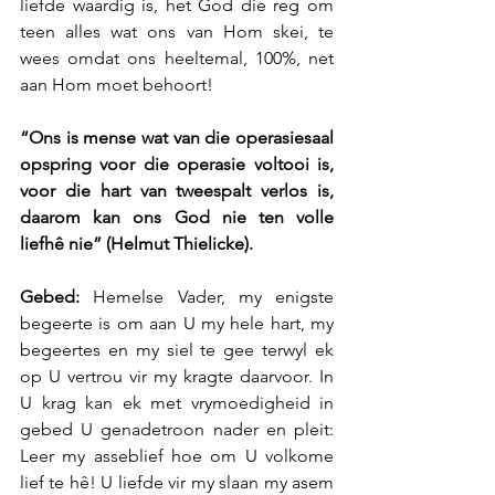
liefde waardig is, het God die reg om 
teen alles wat ons van Hom skei, te 
wees omdat ons heeltemal, 100%, net 
aan Hom moet behoort!
“Ons is mense wat van die operasiesaal 
opspring voor die operasie voltooi is, 
voor die hart van tweespalt verlos is, 
daarom kan ons God nie ten volle 
liefhê nie” (Helmut Thielicke).
Gebed: 
Hemelse Vader, my enigste 
begeerte is om aan U my hele hart, my 
begeertes en my siel te gee terwyl ek 
op U vertrou vir my kragte daarvoor. In 
U krag kan ek met vrymoedigheid in 
gebed U genadetroon nader en pleit: 
Leer my asseblief hoe om U volkome 
lief te hê! U liefde vir my slaan my asem 