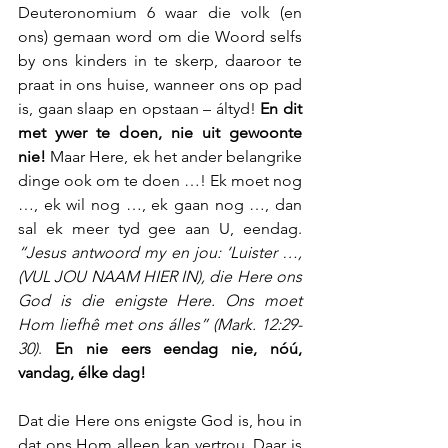
Deuteronomium 6 waar die volk (en 
ons) gemaan word om die Woord selfs 
by ons kinders in te skerp, daaroor te 
praat in ons huise, wanneer ons op pad 
is, gaan slaap en opstaan – áltyd! 
En dit 
met ywer te doen, nie uit gewoonte 
nie! 
Maar Here, ek het ander belangrike 
dinge ook om te doen …! Ek moet nog 
…, ek wil nog …, ek gaan nog …, dan 
sal ek meer tyd gee aan U, eendag. 
“Jesus antwoord my en jou: ‘Luister …, 
(VUL JOU NAAM HIER IN), die Here ons 
God is die enigste Here. Ons moet 
Hom liefhê met ons álles” (Mark. 12:29-
30)
. 
En nie eers eendag nie, nóú, 
vandag, élke dag!
Dat die Here ons enigste God is, hou in 
dat ons Hom alleen kan vertrou. Daar is 