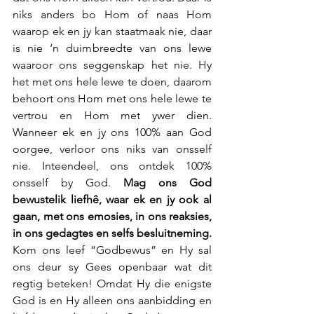
niks anders bo Hom of naas Hom 
waarop ek en jy kan staatmaak nie, daar 
is nie ‘n duimbreedte van ons lewe 
waaroor ons seggenskap het nie. Hy 
het met ons hele lewe te doen, daarom 
behoort ons Hom met ons hele lewe te 
vertrou en Hom met ywer dien. 
Wanneer ek en jy ons 100% aan God 
oorgee, verloor ons niks van onsself 
nie. Inteendeel, ons ontdek 100% 
onsself by God. 
Mag ons God 
bewustelik liefhê, waar ek en jy ook al 
gaan, met ons emosies, in ons reaksies, 
in ons gedagtes en selfs besluitneming.
Kom ons leef “Godbewus” en Hy sal 
ons deur sy Gees openbaar wat dit 
regtig beteken! Omdat Hy die enigste 
God is en Hy alleen ons aanbidding en 