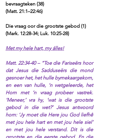
bevraagteken (38) 
(Matt. 21:1–22:46)
Die vraag oor die grootste gebod (1)
(Mark. 12:28-34; Luk. 10:25-28)
Met my hele hart, my álles!
Matt. 22:34-40 – “Toe die Fariseërs hoor 
dat Jesus die Sadduseërs die mond 
gesnoer het, het hulle bymekaargekom, 
en een van hulle, ‘n wetgeleerde, het 
Hom met ‘n vraag probeer vastrek. 
‘Meneer,’ vra hy, ‘wat is die grootste 
gebod in die wet?’ Jesus antwoord 
hom: ‘Jy moet die Here jou God liefhê 
met jou hele hart en met jou hele siel’ 
en met jou hele verstand. Dit is die 
grootste en die eerste gebod. En die 