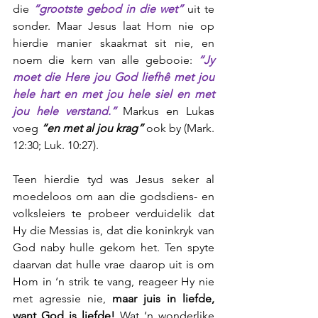
die 
“grootste gebod in die wet”
 uit te 
sonder. Maar Jesus laat Hom nie op 
hierdie manier skaakmat sit nie, en 
noem die kern van alle gebooie: 
“Jy 
moet die Here jou God liefhê met jou 
hele hart en met jou hele siel en met 
jou hele verstand.”
 Markus en Lukas 
voeg 
“en met al jou krag”
 ook by (Mark. 
12:30; Luk. 10:27). 
Teen hierdie tyd was Jesus seker al 
moedeloos om aan die godsdiens- en 
volksleiers te probeer verduidelik dat 
Hy die Messias is, dat die koninkryk van 
God naby hulle gekom het. Ten spyte 
daarvan dat hulle vrae daarop uit is om 
Hom in ‘n strik te vang, reageer Hy nie 
met agressie nie, 
maar juis in liefde, 
want God is liefde!
 Wat ‘n wonderlike 