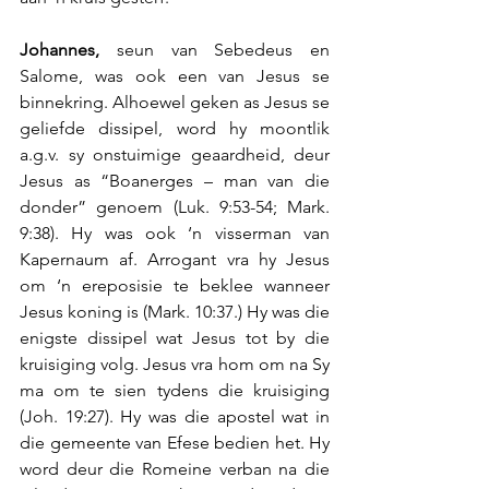
Johannes, 
seun van Sebedeus en 
Salome, was ook een van Jesus se 
binnekring. Alhoewel geken as Jesus se 
geliefde dissipel, word hy moontlik 
a.g.v. sy onstuimige geaardheid, deur 
Jesus as “Boanerges – man van die 
donder” genoem (Luk. 9:53-54; Mark. 
9:38). Hy was ook ‘n visserman van 
Kapernaum af. Arrogant vra hy Jesus 
om ‘n ereposisie te beklee wanneer 
Jesus koning is (Mark. 10:37.) Hy was die 
enigste dissipel wat Jesus tot by die 
kruisiging volg. Jesus vra hom om na Sy 
ma om te sien tydens die kruisiging 
(Joh. 19:27). Hy was die apostel wat in 
die gemeente van Efese bedien het. Hy 
word deur die Romeine verban na die 