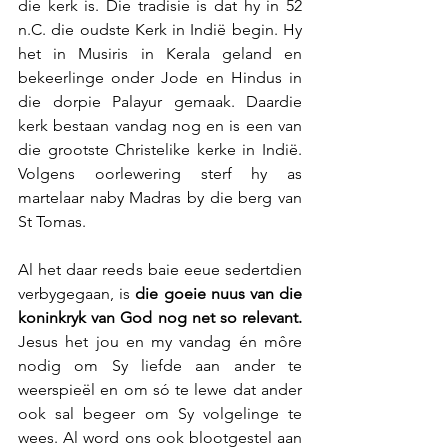
die kerk is. Die tradisie is dat hy in 52 
n.C. die oudste Kerk in Indië begin. Hy 
het in Musiris in Kerala geland en 
bekeerlinge onder Jode en Hindus in 
die dorpie Palayur gemaak. Daardie 
kerk bestaan vandag nog en is een van 
die grootste Christelike kerke in Indië. 
Volgens oorlewering sterf hy as 
martelaar naby Madras by die berg van 
St Tomas.
Al het daar reeds baie eeue sedertdien 
verbygegaan, is 
die goeie nuus van die 
koninkryk van God nog net so relevant. 
Jesus het jou en my vandag én môre 
nodig om Sy liefde aan ander te 
weerspieël en om só te lewe dat ander 
ook sal begeer om Sy volgelinge te 
wees. Al word ons ook blootgestel aan 