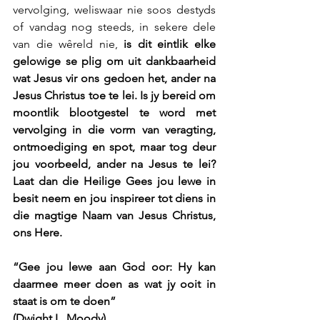
vervolging, weliswaar nie soos destyds 
of vandag nog steeds, in sekere dele 
van die wêreld nie,
 is dit eintlik elke 
gelowige se plig om uit dankbaarheid 
wat Jesus vir ons gedoen het, ander na 
Jesus Christus toe te lei. Is jy bereid om 
moontlik blootgestel te word met 
vervolging in die vorm van veragting, 
ontmoediging en spot, maar tog deur 
jou voorbeeld, ander na Jesus te lei? 
Laat dan die Heilige Gees jou lewe in 
besit neem en jou inspireer tot diens in 
die magtige Naam van Jesus Christus, 
ons Here.
“Gee jou lewe aan God oor: Hy kan 
daarmee meer doen as wat jy ooit in 
staat is om te doen”
(Dwight L. Moody).