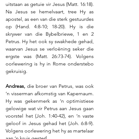
uitstaan as getuie vir Jesus (Matt. 16:18). 
Na Jesus se hemelvaart, tree Hy as 
apostel, as een van die sterk gestuurdes 
op (Hand. 4:8-10; 18-20). Hy is die 
skrywer van die Bybelbriewe, 1 en 2 
Petrus. Hy het ook sy swakhede gehad, 
waarvan Jesus se verloëning seker die 
ergste was (Matt. 26:73-74). Volgens 
oorlewering is hy in Rome onderstebo 
gekruisig.
Andreas,
 die broer van Petrus, was ook 
‘n visserman afkomstig van Kapernaum. 
Hy was gekenmerk as ‘n optimistiese 
gelowige wat vir Petrus aan Jesus gaan 
voorstel het (Joh. 1:40-42), en ‘n vaste 
geloof in Jesus gehad het (Joh. 6:8-9). 
Volgens oorlewering het hy as martelaar 
aan ‘n kruis gesterf.