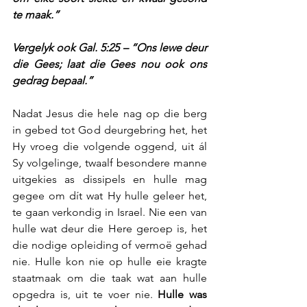
te maak.”
Vergelyk ook Gal. 5:25 – “Ons lewe deur 
die Gees; laat die Gees nou ook ons 
gedrag bepaal.”
Nadat Jesus die hele nag op die berg 
in gebed tot God deurgebring het, het 
Hy vroeg die volgende oggend, uit ál 
Sy volgelinge, twaalf besondere manne 
uitgekies as dissipels en hulle mag 
gegee om dít wat Hy hulle geleer het, 
te gaan verkondig in Israel. Nie een van 
hulle wat deur die Here geroep is, het 
die nodige opleiding of vermoë gehad 
nie. Hulle kon nie op hulle eie kragte 
staatmaak om die taak wat aan hulle 
opgedra is, uit te voer nie. 
Hulle was 