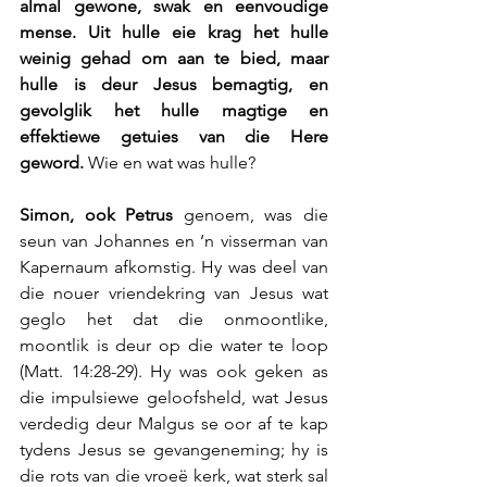
almal gewone, swak en eenvoudige 
mense. Uit hulle eie krag het hulle 
weinig gehad om aan te bied, maar 
hulle is deur Jesus bemagtig, en 
gevolglik het hulle magtige en 
effektiewe getuies van die Here 
geword. 
Wie en wat was hulle?
Simon, ook Petrus
 genoem, was die 
seun van Johannes en ‘n visserman van 
Kapernaum afkomstig. Hy was deel van 
die nouer vriendekring van Jesus wat 
geglo het dat die onmoontlike, 
moontlik is deur op die water te loop 
(Matt. 14:28-29). Hy was ook geken as 
die impulsiewe geloofsheld, wat Jesus 
verdedig deur Malgus se oor af te kap 
tydens Jesus se gevangeneming; hy is 
die rots van die vroeë kerk, wat sterk sal 