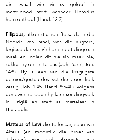
die twaalf wie vir sy geloof ‘n 
marteldood sterf wanneer Herodus 
hom onthoof (Hand. 12:2).
Filippus,
 afkomstig van Betsaida in die 
Noorde van Israel, was die nugtere, 
logiese denker. Vir hom moet dinge sin 
maak en indien dit nie sin maak nie, 
sukkel hy om in te pas (Joh. 6:5-7; Joh. 
14:8). Hy is een van die kragtigste 
getuies/gestuurdes wat die vroeë kerk 
vestig (Joh. 1:45; Hand. 8:5-40). Volgens 
oorlewering doen hy later sendingwerk 
in Frigië en sterf as martelaar in 
Hiërapolis.
Matteus of Levi 
die tollenaar, seun van 
Alfeus (en moontlik die broer van 
Jakobus), was ook afkomstig van 