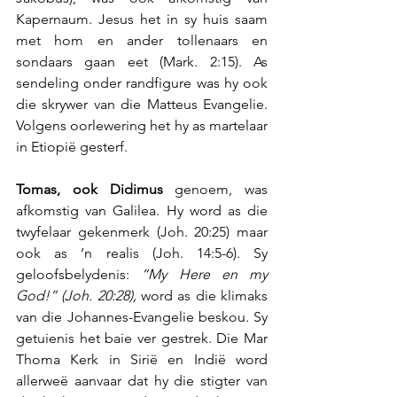
Kapernaum. Jesus het in sy huis saam 
met hom en ander tollenaars en 
sondaars gaan eet (Mark. 2:15). As 
sendeling onder randfigure was hy ook 
die skrywer van die Matteus Evangelie. 
Volgens oorlewering het hy as martelaar 
in Etiopië gesterf.
Tomas, ook Didimus
 genoem, was 
afkomstig van Galilea. Hy word as die 
twyfelaar gekenmerk (Joh. 20:25) maar 
ook as ’n realis (Joh. 14:5-6). Sy 
geloofsbelydenis: 
“My Here en my 
God!” (Joh. 20:28),
 word as die klimaks 
van die Johannes-Evangelie beskou. Sy 
getuienis het baie ver gestrek. Die Mar 
Thoma Kerk in Sirië en Indië word 
allerweë aanvaar dat hy die stigter van 