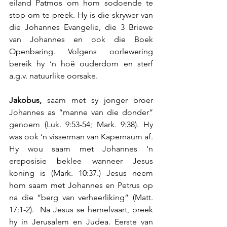
eiland Patmos om hom sodoende te 
stop om te preek. Hy is die skrywer van 
die Johannes Evangelie, die 3 Briewe 
van Johannes en ook die Boek 
Openbaring. Volgens oorlewering 
bereik hy ‘n hoë ouderdom en sterf 
a.g.v. natuurlike oorsake.
Jakobus,
 saam met sy jonger broer 
Johannes as “manne van die donder” 
genoem (Luk. 9:53-54; Mark. 9:38). Hy 
was ook ‘n visserman van Kapernaum af. 
Hy wou saam met Johannes ‘n 
ereposisie beklee wanneer Jesus 
koning is (Mark. 10:37.) Jesus neem 
hom saam met Johannes en Petrus op 
na die “berg van verheerliking” (Matt. 
17:1-2).  Na Jesus se hemelvaart, preek 
hy in Jerusalem en Judea. Eerste van 