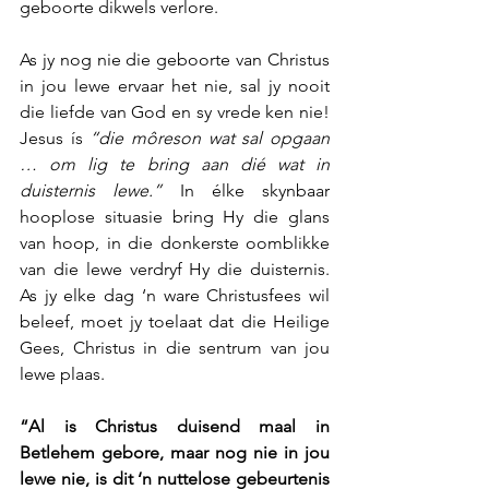
geboorte dikwels verlore.
As jy nog nie die geboorte van Christus 
in jou lewe ervaar het nie, sal jy nooit 
die liefde van God en sy vrede ken nie! 
Jesus ís 
“die môreson wat sal opgaan 
… om lig te bring aan dié wat in 
duisternis lewe.” 
In élke skynbaar 
hooplose situasie bring Hy die glans 
van hoop, in die donkerste oomblikke 
van die lewe verdryf Hy die duisternis. 
As jy elke dag ‘n ware Christusfees wil 
beleef, moet jy toelaat dat die Heilige 
Gees, Christus in die sentrum van jou 
lewe plaas.
“Al is Christus duisend maal in 
Betlehem gebore, maar nog nie in jou 
lewe nie, is dit ‘n nuttelose gebeurtenis 