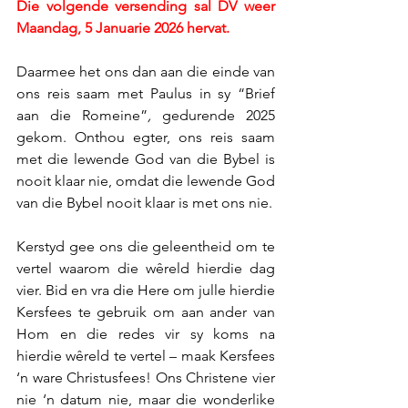
Die volgende versending sal DV weer 
Maandag, 5 Januarie 2026 hervat.
Daarmee het ons dan aan die einde van 
ons reis saam met Paulus in sy “Brief 
aan die Romeine”
,
 gedurende 2025 
gekom. Onthou egter, ons reis saam 
met die lewende God van die Bybel is 
nooit klaar nie, omdat die lewende God 
van die Bybel nooit klaar is met ons nie.
Kerstyd gee ons die geleentheid om te 
vertel waarom die wêreld hierdie dag 
vier. Bid en vra die Here om julle hierdie 
Kersfees te gebruik om aan ander van 
Hom en die redes vir sy koms na 
hierdie wêreld te vertel – maak Kersfees 
‘n ware Christusfees! Ons Christene vier 
nie ‘n datum nie, maar die wonderlike 