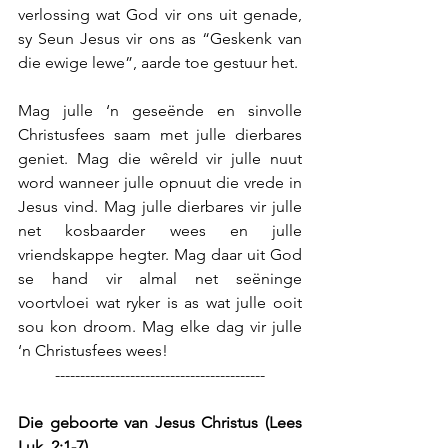
verlossing wat God vir ons uit genade, 
sy Seun Jesus vir ons as “Geskenk van 
die ewige lewe”, aarde toe gestuur het.
Mag julle ‘n geseënde en sinvolle 
Christusfees saam met julle dierbares 
geniet. Mag die wêreld vir julle nuut 
word wanneer julle opnuut die vrede in 
Jesus vind. Mag julle dierbares vir julle 
net kosbaarder wees en julle 
vriendskappe hegter. Mag daar uit God 
se hand vir almal net seëninge 
voortvloei wat ryker is as wat julle ooit 
sou kon droom. Mag elke dag vir julle 
‘n Christusfees wees!
------------------------------------------
Die geboorte van Jesus Christus (Lees 
Luk. 2:1-7)