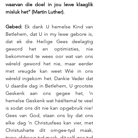
waarvan die doel in jou lewe klaaglik 
misluk het” (Martin Luther).
Gebed: 
Ek dank U hemelse Kind van 
Betlehem, dat U in my lewe gebore is, 
dat ek die Heilige Gees deelagtig 
geword het en optimisties, nie 
bekommerd te wees oor wat van ons 
wêreld geword het nie, maar eerder 
met vreugde kan weet Wié in ons 
wêreld ingekom het. Dankie Vader dat 
U daardie dag in Betlehem, U grootste 
Geskenk aan ons gegee het, ‘n 
hemelse Geskenk wat hééltemal te veel 
is sodat ons dit nie kan opgebruik nie! 
Gees van God, staan ons by dat ons 
elke dag ‘n Christusfees kan vier, met 
Christusharte dit omgee-tyd maak, 
trane-afdroog-tyd maak, dit self-gee tyd 