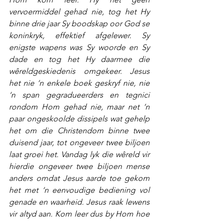
vervoermiddel gehad nie, tog het Hy 
binne drie jaar Sy boodskap oor God se 
koninkryk, effektief afgelewer. Sy 
enigste wapens was Sy woorde en Sy 
dade en tog het Hy daarmee die 
wêreldgeskiedenis omgekeer. Jesus 
het nie ‘n enkele boek geskryf nie, nie 
‘n span gegradueerders en tegnici 
rondom Hom gehad nie, maar net ‘n 
paar ongeskoolde dissipels wat gehelp 
het om die Christendom binne twee 
duisend jaar, tot ongeveer twee biljoen 
laat groei het. Vandag lyk die wêreld vir 
hierdie ongeveer twee biljoen mense 
anders omdat Jesus aarde toe gekom 
het met ‘n eenvoudige bediening vol 
genade en waarheid. Jesus raak lewens 
vir altyd aan. Kom leer dus by Hom hoe 