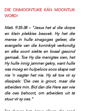
DIE ONMOONTLIKE KÁN MOONTLIK 
WORD!
Matt. 9:35-38 – “Jesus het al die dorpe 
en klein plekkies besoek. Hy het die 
mense in hulle sinagoges geleer, die 
evangelie van die koninkryk verkondig 
en elke soort siekte en kwaal gesond 
gemaak. Toe Hy die menigtes sien, het 
Hy hulle innig jammer gekry, want hulle 
was moeg en hulpeloos soos skape wat 
nie ‘n wagter het nie. Hy sê toe vir sy 
dissipels: ‘Die oes is groot, maar die 
arbeiders min. Bid dan die Here aan wie 
die oes behoort, om arbeiders uit te 
stuur vir sy oes.”
Tot dusver het Jesus alleen die saad 