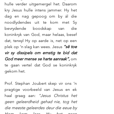
hulle verder uitgemergel het. Daarom 
kry Jesus hulle intens jammer. Hy het 
dag en nag gepoog om by ál die 
noodlydendes uit te kom met Sy 
bevrydende boodskap van die 
koninkryk van God, maar helaas, besef 
dat, terwyl Hy op aarde is, net op een 
plek op ‘n slag kan wees. Jesus 
“sê toe 
vir sy dissipels om ernstig te bid dat 
God meer mense se harte aanraak”,
 om 
te gaan vertel dat God se koninkryk 
gekom het.
Prof. Stephan Joubert skep vir ons ‘n 
pragtige voorbeeld van Jesus en ek 
haal graag aan: 
“Jesus Christus het 
geen geleerdheid gehad nie, tog het 
die meeste geleerdes deur die eeue by 
Hom kom leer. Hy het geen 