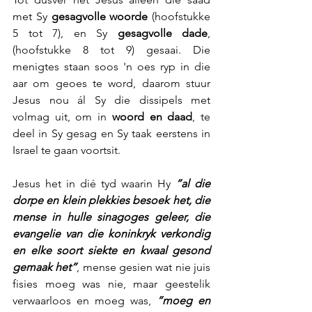
met Sy 
gesagvolle woorde
 (hoofstukke 
5 tot 7), en Sy 
gesagvolle dade
, 
(hoofstukke 8 tot 9) gesaai. Die 
menigtes staan soos 'n oes ryp in die 
aar om geoes te word, daarom stuur 
Jesus nou ál Sy die dissipels met 
volmag uit, om in 
woord en daad
, te 
deel in Sy gesag en Sy taak eerstens in 
Israel te gaan voortsit.
Jesus het in dié tyd waarin Hy 
“al die 
dorpe en klein plekkies besoek het, die 
mense in hulle sinagoges geleer, die 
evangelie van die koninkryk verkondig 
en elke soort siekte en kwaal gesond 
gemaak het”
, mense gesien wat nie juis 
fisies moeg was nie, maar geestelik 
verwaarloos en moeg was, 
“moeg en 