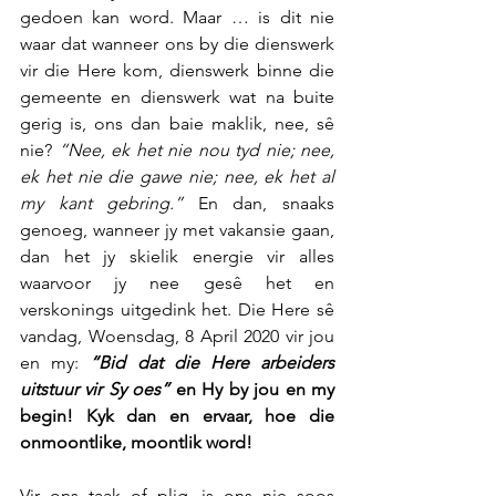
gedoen kan word. Maar … is dit nie 
waar dat wanneer ons by die dienswerk 
vir die Here kom, dienswerk binne die 
gemeente en dienswerk wat na buite 
gerig is, ons dan baie maklik, nee, sê 
nie? 
“Nee, ek het nie nou tyd nie; nee, 
ek het nie die gawe nie; nee, ek het al 
my kant gebring.”
 En dan, snaaks 
genoeg, wanneer jy met vakansie gaan, 
dan het jy skielik energie vir alles 
waarvoor jy nee gesê het en 
verskonings uitgedink het. Die Here sê 
vandag, Woensdag, 8 April 2020 vir jou 
en my: 
“Bid dat die Here arbeiders 
uitstuur vir Sy oes”
 en Hy by jou en my 
begin! Kyk dan en ervaar, hoe die 
onmoontlike, moontlik word!
Vir ons taak of plig, is ons nie soos 