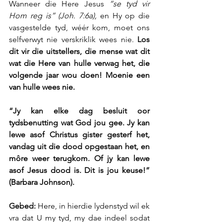
Wanneer die Here Jesus 
“se tyd vir 
Hom reg is” (Joh. 7:6a),
 en Hy op die 
vasgestelde tyd, wéér kom, moet ons 
selfverwyt nie verskriklik wees nie. 
Los 
dit vir die uitstellers, die mense wat dit 
wat die Here van hulle verwag het, die 
volgende jaar wou doen! Moenie een 
van hulle wees nie.
“Jy kan elke dag besluit oor 
tydsbenutting wat God jou gee. Jy kan 
lewe asof Christus gister gesterf het, 
vandag uit die dood opgestaan het, en 
môre weer terugkom. Of jy kan lewe 
asof Jesus dood is. Dit is jou keuse!” 
(Barbara Johnson). 
Gebed:
 Here, in hierdie lydenstyd wil ek 
vra dat U my tyd, my dae indeel sodat 