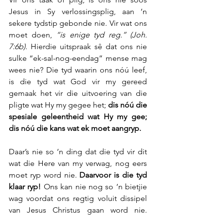
Jesus in Sy verlossingsplig, aan ’n 
sekere tydstip gebonde nie. Vir wat ons 
moet doen, 
“is enige tyd reg.” (Joh. 
7:6b).
 Hierdie uitspraak sê dat ons nie 
sulke “ek-sal-nog-eendag” mense mag 
wees nie? Die tyd waarin ons nóú leef, 
is die tyd wat God vir my gereed 
gemaak het vir die uitvoering van die 
pligte wat Hy my gegee het; 
dis nóú die 
spesiale geleentheid wat Hy my gee; 
dis nóú die kans wat ek moet aangryp.
Daar’s nie so ’n ding dat die tyd vir dit 
wat die Here van my verwag, nog eers 
moet ryp word nie. 
Daarvoor is die tyd 
klaar ryp!
 Ons kan nie nog so ’n bietjie 
wag voordat ons regtig voluit dissipel 
van Jesus Christus gaan word nie. 