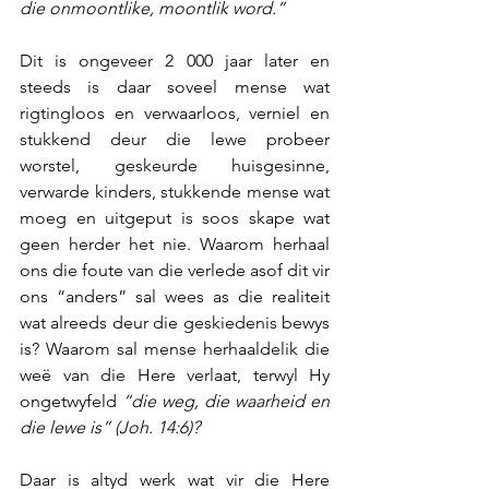
die onmoontlike, moontlik word.”
Dit is ongeveer 2 000 jaar later en 
steeds is daar soveel mense wat 
rigtingloos en verwaarloos, verniel en 
stukkend deur die lewe probeer 
worstel, geskeurde huisgesinne, 
verwarde kinders, stukkende mense wat 
moeg en uitgeput is soos skape wat 
geen herder het nie. Waarom herhaal 
ons die foute van die verlede asof dit vir 
ons “anders” sal wees as die realiteit 
wat alreeds deur die geskiedenis bewys 
is? Waarom sal mense herhaaldelik die 
weë van die Here verlaat, terwyl Hy 
ongetwyfeld 
“die weg, die waarheid en 
die lewe is” (Joh. 14:6)?
Daar is altyd werk wat vir die Here 