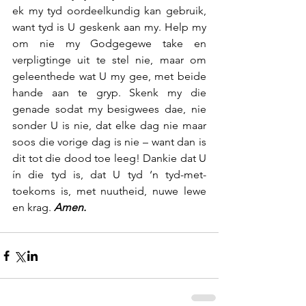
ek my tyd oordeelkundig kan gebruik, 
want tyd is U geskenk aan my. Help my 
om nie my Godgegewe take en 
verpligtinge uit te stel nie, maar om 
geleenthede wat U my gee, met beide 
hande aan te gryp. Skenk my die 
genade sodat my besigwees dae, nie 
sonder U is nie, dat elke dag nie maar 
soos die vorige dag is nie – want dan is 
dit tot die dood toe leeg! Dankie dat U 
ín die tyd is, dat U tyd ‘n tyd-met-
toekoms is, met nuutheid, nuwe lewe 
en krag. 
Amen.