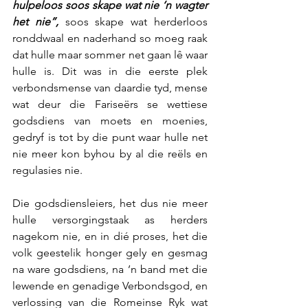
hulpeloos soos skape wat nie ‘n wagter 
het nie”,
 soos skape wat herderloos 
ronddwaal en naderhand so moeg raak 
dat hulle maar sommer net gaan lê waar 
hulle is. Dit was in die eerste plek 
verbondsmense van daardie tyd, mense 
wat deur die Fariseërs se wettiese 
godsdiens van moets en moenies, 
gedryf is tot by die punt waar hulle net 
nie meer kon byhou by al die reëls en 
regulasies nie.
Die godsdiensleiers, het dus nie meer 
hulle versorgingstaak as herders 
nagekom nie, en in dié proses, het die 
volk geestelik honger gely en gesmag 
na ware godsdiens, na ’n band met die 
lewende en genadige Verbondsgod, en 
verlossing van die Romeinse Ryk wat 