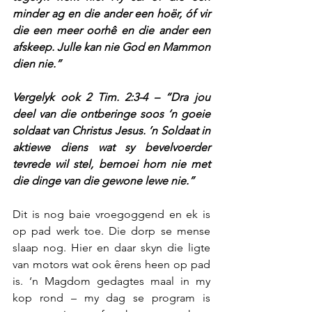
minder ag en die ander een hoër, óf vir 
die een meer oorhê en die ander een 
afskeep. Julle kan nie God en Mammon 
dien nie.”
Vergelyk ook 2 Tim. 2:3-4 – “Dra jou 
deel van die ontberinge soos ‘n goeie 
soldaat van Christus Jesus. ’n Soldaat in 
aktiewe diens wat sy bevelvoerder 
tevrede wil stel, bemoei hom nie met 
die dinge van die gewone lewe nie.”
Dit is nog baie vroegoggend en ek is 
op pad werk toe. Die dorp se mense 
slaap nog. Hier en daar skyn die ligte 
van motors wat ook êrens heen op pad 
is. ‘n Magdom gedagtes maal in my 
kop rond – my dag se program is 