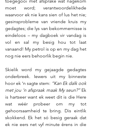
toegegooi met afsprake wat nagekom 
moet word; verantwoordelikhede 
waarvoor ek nie kans sien of lus het nie; 
gesinsprobleme van vriende kruis my 
gedagtes; die lys van bekommernisse is 
eindeloos – my dagboek vir vandag is 
vol en sal my besig hou tot laat 
vanaand! My petrol is op en my dag het 
nog nie eers behoorlik begin nie.
Skielik word my gejaagde gedagtes 
onderbreek. Iewers uit my binneste 
hoor ek ‘n sagte stem: 
“Kan Ek dalk ook 
met jou ‘n afspraak maak My seun?”
 Ek 
is hartseer want ek weet dit is die Here 
wat wéér probeer om my tot 
gehoorsaamheid te bring. Dis eintlik 
skokkend. Ek het só besig geraak dat 
ek nie eers net vyf minute êrens in die 