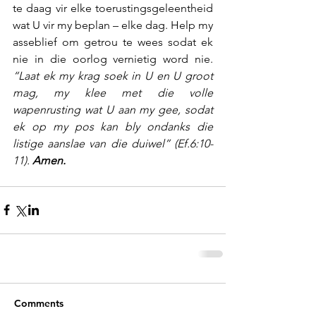
te daag vir elke toerustingsgeleentheid 
wat U vir my beplan – elke dag. Help my 
asseblief om getrou te wees sodat ek 
nie in die oorlog vernietig word nie. 
“Laat ek my krag soek in U en U groot 
mag, my klee met die volle 
wapenrusting wat U aan my gee, sodat 
ek op my pos kan bly ondanks die 
listige aanslae van die duiwel” (Ef.6:10-
11). 
Amen.
Comments