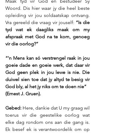
Maak tyd vir God en bestudeer Sy 
Woord. Dis hier waar jy die heel beste 
opleiding vir jou soldaatskap ontvang. 
Vra gereeld die vraag vir jouself: 
“Is die 
tyd wat ek daagliks maak om my 
afspraak met God na te kom, genoeg 
vir die oorlog?”
“’n Mens kan só verstrengel raak in jou 
goeie dade en goeie werk, dat daar vir 
God geen plek in jou lewe is nie. Die 
duiwel sien toe dat jy altyd te besig vir 
God bly, al het jy niks om te doen nie”
(Ernest J. Gruen).
Gebed: 
Here, dankie dat U my graag wil 
toerus vir die geestelike oorlog wat 
elke dag rondom ons aan die gang is. 
Ek besef ek is verantwoordelik om op 