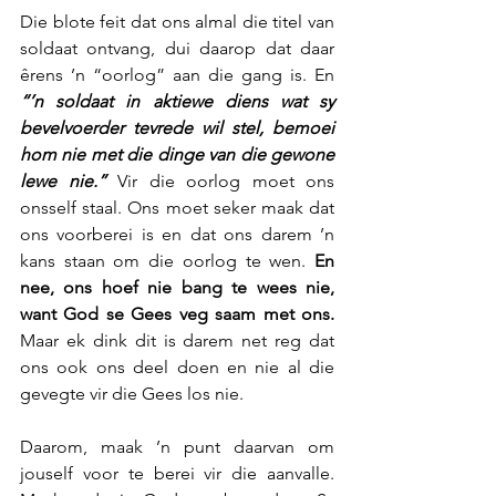
Die blote feit dat ons almal die titel van 
soldaat ontvang, dui daarop dat daar 
êrens ’n “oorlog” aan die gang is. En 
“’n soldaat in aktiewe diens wat sy 
bevelvoerder tevrede wil stel, bemoei 
hom nie met die dinge van die gewone 
lewe nie.”
 Vir die oorlog moet ons 
onsself staal. Ons moet seker maak dat 
ons voorberei is en dat ons darem ’n 
kans staan om die oorlog te wen. 
En 
nee, ons hoef nie bang te wees nie, 
want God se Gees veg saam met ons.
Maar ek dink dit is darem net reg dat 
ons ook ons deel doen en nie al die 
gevegte vir die Gees los nie.
Daarom, maak ’n punt daarvan om 
jouself voor te berei vir die aanvalle. 