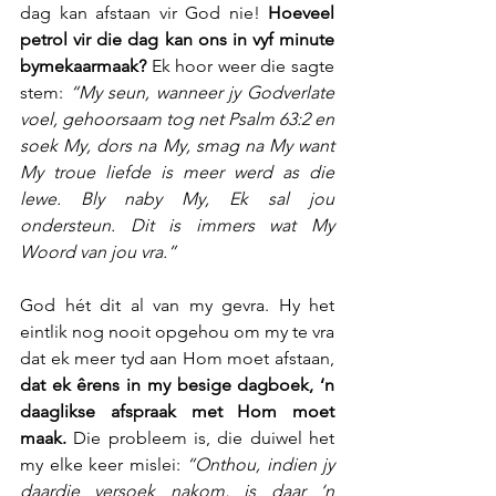
dag kan afstaan vir God nie! 
Hoeveel 
petrol vir die dag kan ons in vyf minute 
bymekaarmaak? 
Ek hoor weer die sagte 
stem: 
“My seun, wanneer jy Godverlate 
voel, gehoorsaam tog net Psalm 63:2 en 
soek My, dors na My, smag na My want 
My troue liefde is meer werd as die 
lewe. Bly naby My, Ek sal jou 
ondersteun. Dit is immers wat My 
Woord van jou vra.”
God hét dit al van my gevra. Hy het 
eintlik nog nooit opgehou om my te vra 
dat ek meer tyd aan Hom moet afstaan, 
dat ek êrens in my besige dagboek, ‘n 
daaglikse afspraak met Hom moet 
maak.
 Die probleem is, die duiwel het 
my elke keer mislei: 
“Onthou, indien jy 
daardie versoek nakom, is daar ‘n 