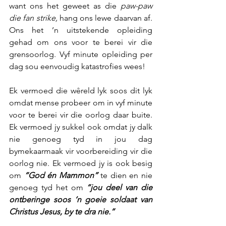
want ons het geweet as die 
paw-paw 
die fan strike,
 hang ons lewe daarvan af. 
Ons het ’n uitstekende opleiding 
gehad om ons voor te berei vir die 
grensoorlog. Vyf minute opleiding per 
dag sou eenvoudig katastrofies wees!
Ek vermoed die wêreld lyk soos dit lyk 
omdat mense probeer om in vyf minute 
voor te berei vir die oorlog daar buite. 
Ek vermoed jy sukkel ook omdat jy dalk 
nie genoeg tyd in jou dag 
bymekaarmaak vir voorbereiding vir die 
oorlog nie. Ek vermoed jy is ook besig 
om 
“God én Mammon” 
te dien en nie 
genoeg tyd het om 
“jou deel van die 
ontberinge soos ‘n goeie soldaat van 
Christus Jesus, by te dra nie.”