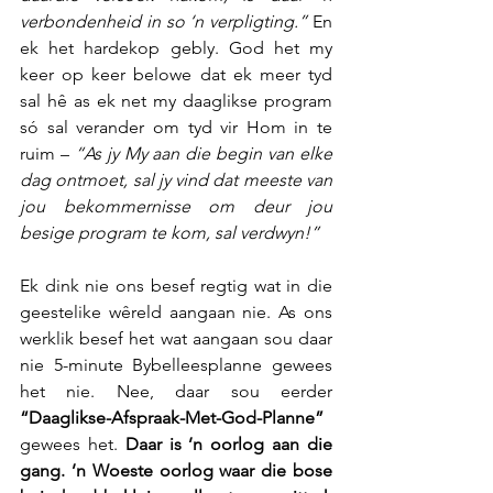
verbondenheid in so ‘n verpligting.”
 En 
ek het hardekop gebly. God het my 
keer op keer belowe dat ek meer tyd 
sal hê as ek net my daaglikse program 
só sal verander om tyd vir Hom in te 
ruim – 
“As jy My aan die begin van elke 
dag ontmoet, sal jy vind dat meeste van 
jou bekommernisse om deur jou 
besige program te kom, sal verdwyn!”
Ek dink nie ons besef regtig wat in die 
geestelike wêreld aangaan nie. As ons 
werklik besef het wat aangaan sou daar 
nie 5-minute Bybelleesplanne gewees 
het nie. Nee, daar sou eerder 
“Daaglikse-Afspraak-Met-God-Planne”
gewees het. 
Daar is ’n oorlog aan die 
gang. ’n Woeste oorlog waar die bose 