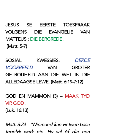
JESUS SE EERSTE TOESPRAAK 
VOLGENS DIE EVANGELIE VAN 
MATTEUS : 
DIE BERGREDE!
 (Matt. 5-7)
SOSIAL KWESSIES: 
DERDE 
VOORBEELD
 VAN GROTER 
GETROUHEID AAN DIE WET IN DIE 
ALLEDAAGSE LEWE. (Matt. 6:19-7:12)
GOD EN MAMMON (3) – 
MAAK TYD 
VIR GOD!
(Luk. 16:13)
Matt. 6:24 – “Niemand kan vir twee base 
tegelyk werk nie. Hy sal óf die een 