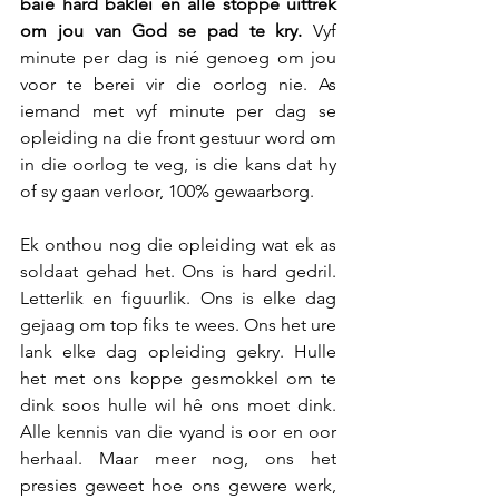
baie hard baklei en alle stoppe uittrek 
om jou van God se pad te kry. 
Vyf 
minute per dag is nié genoeg om jou 
voor te berei vir die oorlog nie. As 
iemand met vyf minute per dag se 
opleiding na die front gestuur word om 
in die oorlog te veg, is die kans dat hy 
of sy gaan verloor, 100% gewaarborg.
Ek onthou nog die opleiding wat ek as 
soldaat gehad het. Ons is hard gedril. 
Letterlik en figuurlik. Ons is elke dag 
gejaag om top fiks te wees. Ons het ure 
lank elke dag opleiding gekry. Hulle 
het met ons koppe gesmokkel om te 
dink soos hulle wil hê ons moet dink. 
Alle kennis van die vyand is oor en oor 
herhaal. Maar meer nog, ons het 
presies geweet hoe ons gewere werk, 