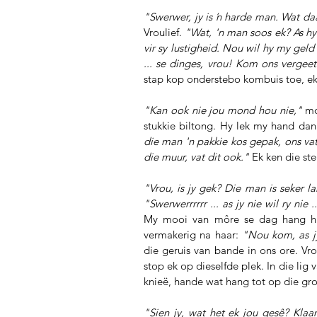
"Swerwer, jy is ŉ harde man. Wat daa
Vroulief. 
"Wat, 'n man soos ek? As hy
vir sy lustigheid. Nou wil hy my gel
... se dinges, vrou! Kom ons vergeet 
stap kop onderstebo kombuis toe, ek
"Kan ook nie jou mond hou nie,"
 mo
stukkie biltong. Hy lek my hand dank
die man 'n pakkie kos gepak, ons vat
die muur, vat dit ook."
 Ek ken die st
"Vrou, is jy gek? Die man is seker l
"Swerwerrrrrr ... as jy nie wil ry nie ..
My mooi van môre se dag hang hier
vermakerig na haar: 
"Nou kom, as jy
die geruis van bande in ons ore. Vro
stop ek op dieselfde plek. In die lig 
knieë, hande wat hang tot op die gr
"Sien jy, wat het ek jou gesê? Klaa