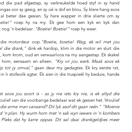
d die pad afgestap, sy verkreukelde hoed styf in sy hand 
gas oor sy gesig, en sy oë is dof en blou. Sy klere hang soos 
l beter dae gesien. Sy hare wapper in drie slierte om sy 
etie!"
 roep hy na my. Ek gee hom een kyk en kyk dan 
 nog 'n bedelaar. 
"Boetie! Boetie!"
 roep hy weer.
 die motordeur oop
."Boetie, boetie! Wag, ek wil met jou 
l die drank,"
 dink ek hardop, klim in die motor en sluit die 
af, kom krom, oud en verwaarloos na my aangestap. Ek skakel 
at hom, eensaam en alleen. 
"Kry vir jou werk. Maak soos ek 
ip tot jy omval,"
 gaan deur my gedagtes. Ek kry eerste rat, 
n ŉ stofwolk agter. Ek sien in die truspieël hy beduie, hande 
t soos jou soort is - as jy nie iets kry nie, is ek altyd die 
Vroulief van die voorbarige bedelaar wat ek gesien het. Vroulief 
die arme man vanaand? Dit lyk asof dit gaan reën." "Moenie 
yd 'n plan. Hy wurm hom met 'n sak wyn iewers in 'n kombers 
Pleks dat hy karre oppas. Dit sal daai drankgeldjies meer 