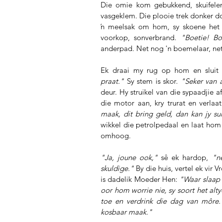
Die omie kom gebukkend, skuifelen
vasgeklem. Die plooie trek donker don
ŉ meelsak om hom, sy skoene het a
voorkop, sonverbrand. 
"Boetie! Bo
anderpad. Net nog 'n boemelaar, net
Ek draai my rug op hom en sluit
praat."
 Sy stem is skor. 
"Seker van a
deur. Hy struikel van die sypaadjie 
die motor aan, kry trurat en verla
maak, dit bring geld, dan kan jy su
wikkel die petrolpedaal en laat hom i
omhoog.
"Ja, joune ook,"
 sê ek hardop, 
"ne
skuldige."
 By die huis, vertel ek vir 
is dadelik Moeder Hen: 
"Waar slaap 
oor hom worrie nie, sy soort het alt
toe en verdrink die dag van môre. 
kosbaar maak."