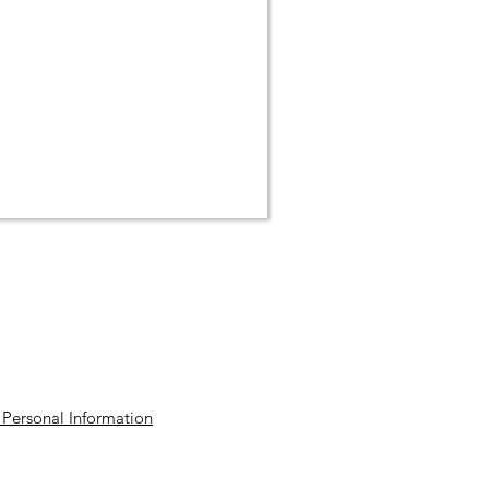
©2016 by NG Fochville-Noord.
 Personal Information