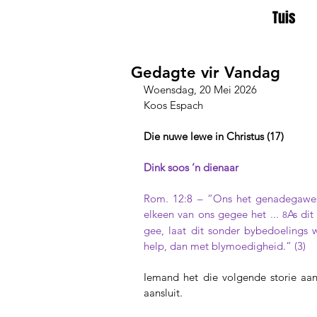
Tuis
Gedagte vir Vandag
Woensdag, 20 Mei 2026
Koos Espach
Die nuwe lewe in Christus (17)
Dink soos ‘n dienaar
Rom. 12:8 – “Ons het genadegawes
elkeen van ons gegee het ... 
As dit
8
gee, laat dit sonder bybedoelings 
help, dan met blymoedigheid.” (3)
Iemand het die volgende storie aan
aansluit.