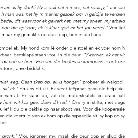
rvan as hy drink? Hy is ook net ŉ mens, net soos jy,"
 berispe 
 ŉ man was, het hy 'n manier gesoek om 'n geldjie te verdien 
d bedel, dit waarvoor ek gewerk het, met my sweet, my arbeid 
nou die episode, ek is klaar spyt ek het jou vertel."
 Vroulief 
 maak my gemaklik op die stoep, bier in die hand.
mpel ek. My hond kom lê onder die stoel en ek voer hom ŉ 
baar. Eensklaps staan vrou in die deur. 
"Swerwer, ek het vir 
 dit nóú vir hom. Een van die kinders se komberse is ook oor 
emtoon, onverbiddelik.
ankal weg. Gaan skep op, ek is honger,"
 probeer ek walgooi. 
. sal ek," 
druk sy dit uit. Ek weet teëpraat gaan nie help nie. 
van af. Ek staan op, vat die motorsleutels en draai half 
 hom wil kos gee, doen dit self."
 Ons ry in stilte, met slegs 
ulief klou die pakkie op haar skoot vas. Voor die koöperasie 
van die voertuig sien ek hom op die sypaadjie sit, sy kop op sy 
ond.
r dronk."
 Vrou ignoreer my, maak die deur oop en skud die 