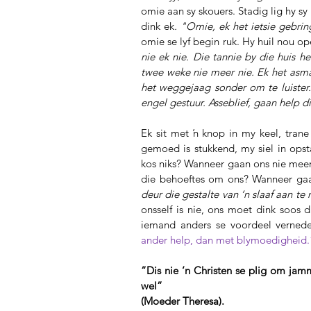
omie aan sy skouers. Stadig lig hy s
dink ek
. "Omie, ek het ietsie gebri
omie se lyf begin ruk. Hy huil nou o
nie ek nie. Die tannie by die huis h
twee weke nie meer nie. Ek het asma,
het weggejaag sonder om te luister.
engel gestuur. Asseblief, gaan help di
Ek sit met ŉ knop in my keel, trane 
gemoed is stukkend, my siel in ops
kos niks? Wanneer gaan ons nie meer 
die behoeftes om ons? Wanneer gaa
deur die gestalte van ‘n slaaf aan te 
onsself is nie, ons moet dink soos 
iemand anders se voordeel vernede
ander help, dan met blymoedigheid.
“Dis nie ‘n Christen se plig om jamm
wel”
(Moeder Theresa).