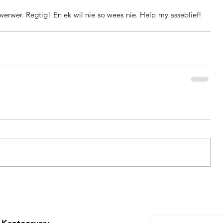
werwer. Regtig! En ek wil nie so wees nie. Help my asseblief! 