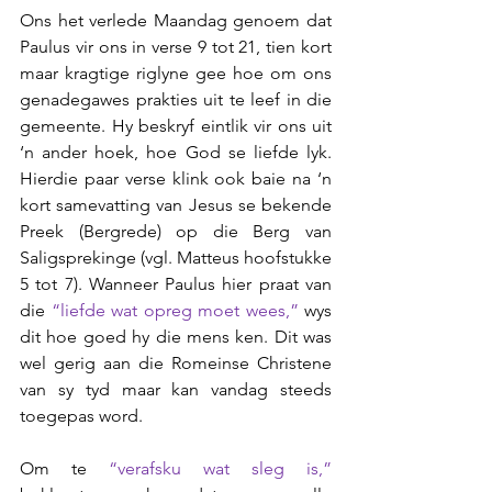
Ons het verlede Maandag genoem dat 
Paulus vir ons in verse 9 tot 21, tien kort 
maar kragtige riglyne gee hoe om ons 
genadegawes prakties uit te leef in die 
gemeente. Hy beskryf eintlik vir ons uit 
‘n ander hoek, hoe God se liefde lyk. 
Hierdie paar verse klink ook baie na ‘n 
kort samevatting van Jesus se bekende 
Preek (Bergrede) op die Berg van 
Saligsprekinge (vgl. Matteus hoofstukke 
5 tot 7). Wanneer Paulus hier praat van 
die 
“liefde wat opreg moet wees,” 
wys 
dit hoe goed hy die mens ken. Dit was 
wel gerig aan die Romeinse Christene 
van sy tyd maar kan vandag steeds 
toegepas word.
Om te 
“verafsku wat sleg is,” 