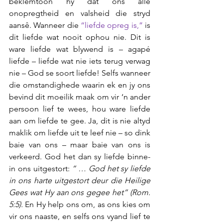
beklemtoon hy dat ons alle 
onopregtheid en valsheid die stryd 
aansê. Wanneer die 
“liefde opreg is,” 
is 
dit liefde wat nooit ophou nie. Dit is 
ware liefde wat blywend is – agapé 
liefde – liefde wat nie iets terug verwag 
nie – God se soort liefde! Selfs wanneer 
die omstandighede waarin ek en jy ons 
bevind dit moeilik maak om vir ‘n ander 
persoon lief te wees, hou ware liefde 
aan om liefde te gee. Ja, dit is nie altyd 
maklik om liefde uit te leef nie – so dink 
baie van ons – maar baie van ons is 
verkeerd. God het dan sy liefde binne-
in ons uitgestort: 
“ … God het sy liefde 
in ons harte uitgestort deur die Heilige 
Gees wat Hy aan ons gegee het” (Rom. 
5:5).
 En Hy help ons om, as ons kies om 
vir ons naaste, en selfs ons vyand lief te 