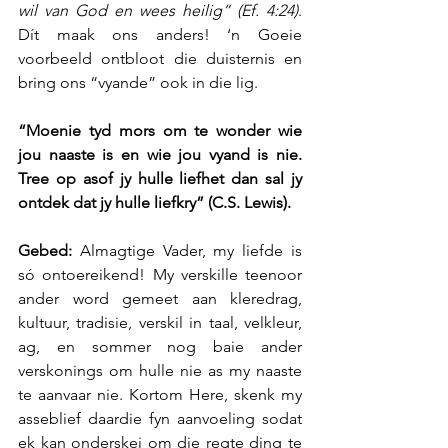
wil van God en wees heilig” (Ef. 4:24)
. 
Dít maak ons anders! ‘n Goeie 
voorbeeld ontbloot die duisternis en 
bring ons “vyande” ook in die lig.
“Moenie tyd mors om te wonder wie 
jou naaste is en wie jou vyand is nie. 
Tree op asof jy hulle liefhet dan sal jy 
ontdek dat jy hulle liefkry” (C.S. Lewis).
Gebed: 
Almagtige Vader, my liefde is 
só ontoereikend! My verskille teenoor 
ander word gemeet aan kleredrag, 
kultuur, tradisie, verskil in taal, velkleur, 
ag, en sommer nog baie ander 
verskonings om hulle nie as my naaste 
te aanvaar nie. Kortom Here, skenk my 
asseblief daardie fyn aanvoeling sodat 
ek kan onderskei om die regte ding te 