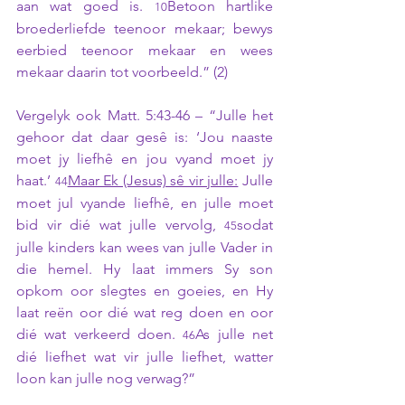
aan wat goed is. 
Betoon hartlike 
10
broederliefde teenoor mekaar; bewys 
eerbied teenoor mekaar en wees 
mekaar daarin tot voorbeeld.” (2)
Vergelyk ook Matt. 5:43-46 – “Julle het 
gehoor dat daar gesê is: ‘Jou naaste 
moet jy liefhê en jou vyand moet jy 
haat.’ 
Maar Ek (Jesus) sê vir julle:
 Julle 
44
moet jul vyande liefhê, en julle moet 
bid vir dié wat julle vervolg, 
sodat 
45
julle kinders kan wees van julle Vader in 
die hemel. Hy laat immers Sy son 
opkom oor slegtes en goeies, en Hy 
laat reën oor dié wat reg doen en oor 
dié wat verkeerd doen. 
As julle net 
46
dié liefhet wat vir julle liefhet, watter 
loon kan julle nog verwag?”