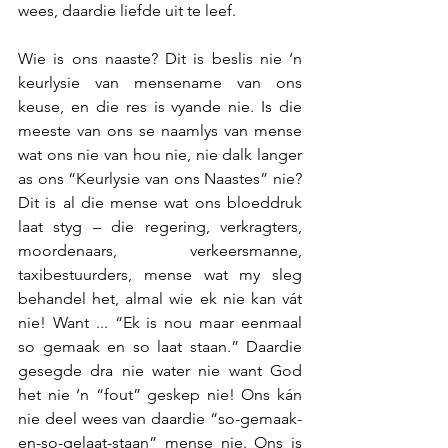
wees, daardie liefde uit te leef.
Wie is ons naaste? Dit is beslis nie ‘n 
keurlysie van mensename van ons 
keuse, en die res is vyande nie. Is die 
meeste van ons se naamlys van mense 
wat ons nie van hou nie, nie dalk langer 
as ons “Keurlysie van ons Naastes”
nie? 
Dit is al die mense wat ons bloeddruk 
laat styg – die regering, verkragters, 
moordenaars, verkeersmanne, 
taxibestuurders, mense wat my sleg 
behandel het, almal wie ek nie kan vát 
nie! Want ... “Ek is nou maar eenmaal 
so gemaak en so laat staan.” Daardie 
gesegde dra nie water nie want God 
het nie ‘n “fout” geskep nie! Ons kán 
nie deel wees van daardie “so-gemaak-
en-so-gelaat-staan” mense nie. Ons is 