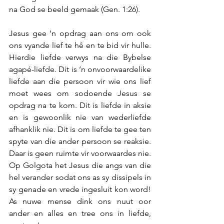
na God se beeld gemaak (Gen. 1:26).
Jesus gee ‘n opdrag aan ons om ook 
ons vyande lief te hê en te bid vir hulle. 
Hierdie liefde verwys na die Bybelse 
agapé-liefde. Dit is ‘n onvoorwaardelike 
liefde aan die persoon vir wie ons lief 
moet wees om sodoende Jesus se 
opdrag na te kom. Dit is liefde in aksie 
en is gewoonlik nie van wederliefde 
afhanklik nie. Dit is om liefde te gee ten 
spyte van die ander persoon se reaksie. 
Daar is geen ruimte vir voorwaardes nie. 
Op Golgota het Jesus die angs van die 
hel verander sodat ons as sy dissipels in 
sy genade en vrede ingesluit kon word! 
As nuwe mense dink ons nuut oor 
ander en alles en tree ons in liefde, 