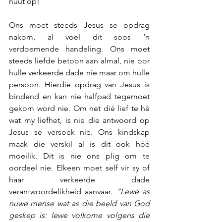
nuut op!
Ons moet steeds Jesus se opdrag 
nakom, al voel dit soos ‘n 
verdoemende handeling. Ons moet 
steeds liefde betoon aan almal, nie oor 
hulle verkeerde dade nie maar om hulle 
persoon. Hierdie opdrag van Jesus is 
bindend en kan nie halfpad tegemoet 
gekom word nie. Om net dié lief te hê 
wat my liefhet, is nie die antwoord op 
Jesus se versoek nie. Ons kindskap 
maak die verskil al is dit ook hóé 
moeilik. Dit is nie ons plig om te 
oordeel nie. Elkeen moet self vir sy of 
haar verkeerde dade 
verantwoordelikheid aanvaar. 
“Lewe as 
nuwe mense wat as die beeld van God 
geskep is: lewe volkome volgens die 