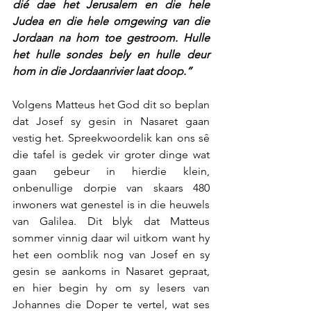
dié dae het Jerusalem en die hele 
Judea en die hele omgewing van die 
Jordaan na hom toe gestroom. Hulle 
het hulle sondes bely en hulle deur 
hom in die Jordaanrivier laat doop.”
Volgens Matteus het God dit so beplan 
dat Josef sy gesin in Nasaret gaan 
vestig het. Spreekwoordelik kan ons sê 
die tafel is gedek vir groter dinge wat 
gaan gebeur in hierdie klein, 
onbenullige dorpie van skaars 480 
inwoners wat genestel is in die heuwels 
van Galilea. Dit blyk dat Matteus 
sommer vinnig daar wil uitkom want hy 
het een oomblik nog van Josef en sy 
gesin se aankoms in Nasaret gepraat, 
en hier begin hy om sy lesers van 
Johannes die Doper te vertel, wat ses 