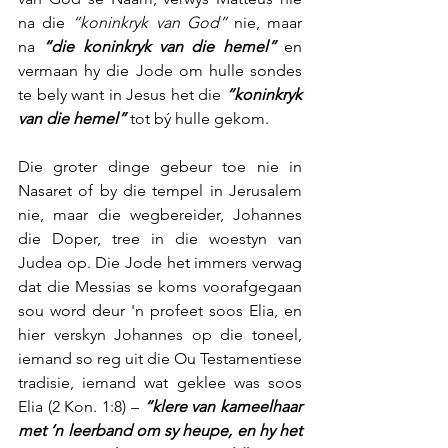
na die 
“koninkryk van God”
 nie, maar 
na 
“die koninkryk van die hemel”
 en 
vermaan hy die Jode om hulle sondes 
te bely want in Jesus het die 
“koninkryk 
van die hemel”
 tot bý hulle gekom.
Die groter dinge gebeur toe nie in 
Nasaret of by die tempel in Jerusalem 
nie, maar die wegbereider, Johannes 
die Doper, tree in die woestyn van 
Judea op. Die Jode het immers verwag 
dat die Messias se koms voorafgegaan 
sou word deur 'n profeet soos Elia, en 
hier verskyn Johannes op die toneel, 
iemand so reg uit die Ou Testamentiese 
tradisie, iemand wat geklee was soos 
Elia (2 Kon. 1:8) – 
“klere van kameelhaar 
met ‘n leerband om sy heupe, en hy het 