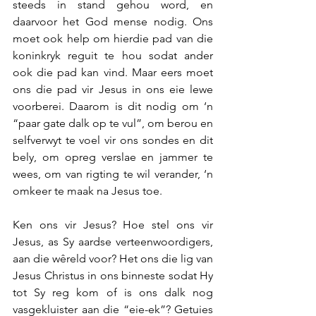
steeds in stand gehou word, en 
daarvoor het God mense nodig. Ons 
moet ook help om hierdie pad van die 
koninkryk reguit te hou sodat ander 
ook die pad kan vind. Maar eers moet 
ons die pad vir Jesus in ons eie lewe 
voorberei. Daarom is dit nodig om ‘n 
“paar gate dalk op te vul”, om berou en 
selfverwyt te voel vir ons sondes en dit 
bely, om opreg verslae en jammer te 
wees, om van rigting te wil verander, ‘n 
omkeer te maak na Jesus toe.
Ken ons vir Jesus? Hoe stel ons vir 
Jesus, as Sy aardse verteenwoordigers, 
aan die wêreld voor? Het ons die lig van 
Jesus Christus in ons binneste sodat Hy 
tot Sy reg kom of is ons dalk nog 
vasgekluister aan die “eie-ek”? Getuies 