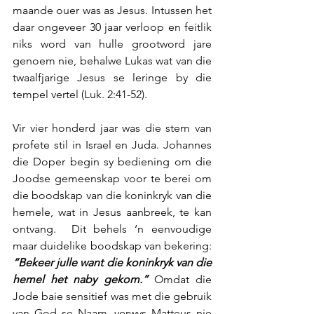
maande ouer was as Jesus. Intussen het 
daar ongeveer 30 jaar verloop en feitlik 
niks word van hulle grootword jare 
genoem nie, behalwe Lukas wat van die 
twaalfjarige Jesus se leringe by die 
tempel vertel (Luk. 2:41-52).
Vir vier honderd jaar was die stem van 
profete stil in Israel en Juda. Johannes 
die Doper begin sy bediening om die 
Joodse gemeenskap voor te berei om 
die boodskap van die koninkryk van die 
hemele, wat in Jesus aanbreek, te kan 
ontvang.  Dit behels ‘n eenvoudige 
maar duidelike boodskap van bekering: 
“Bekeer julle want die koninkryk van die 
hemel het naby gekom.” 
Omdat die 
Jode baie sensitief was met die gebruik 
van God se Naam, verwys Matteus nie 