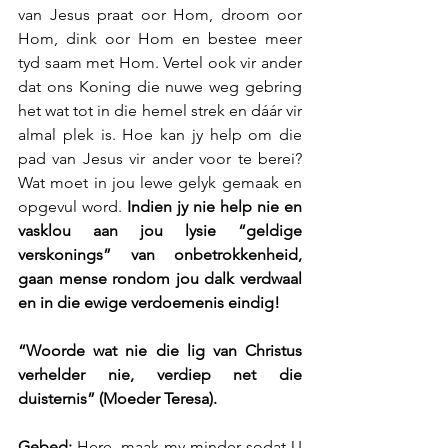
van Jesus praat oor Hom, droom oor 
Hom, dink oor Hom en bestee meer 
tyd saam met Hom. Vertel ook vir ander 
dat ons Koning die nuwe weg gebring 
het wat tot in die hemel strek en dáár vir 
almal plek is. Hoe kan jy help om die 
pad van Jesus vir ander voor te berei? 
Wat moet in jou lewe gelyk gemaak en 
opgevul word.
 Indien jy nie help nie en 
vasklou aan jou lysie “geldige 
verskonings” van onbetrokkenheid, 
gaan mense rondom jou dalk verdwaal 
en in die ewige verdoemenis eindig!
“Woorde wat nie die lig van Christus 
verhelder nie, verdiep net die 
duisternis” (Moeder Teresa).
Gebed: 
Here, maak my minder sodat U 