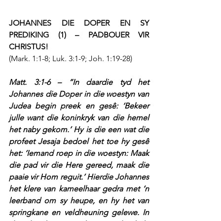
JOHANNES DIE DOPER EN SY 
PREDIKING (1) – PADBOUER VIR 
CHRISTUS!
(Mark. 1:1-8; Luk. 3:1-9; Joh. 1:19-28)
Matt. 3:1-6 – “In daardie tyd het 
Johannes die Doper in die woestyn van 
Judea begin preek en gesê: ‘Bekeer 
julle want die koninkryk van die hemel 
het naby gekom.’ Hy is die een wat die 
profeet Jesaja bedoel het toe hy gesê 
het: ‘Iemand roep in die woestyn: Maak 
die pad vir die Here gereed, maak die 
paaie vir Hom reguit.’ Hierdie Johannes 
het klere van kameelhaar gedra met ‘n 
leerband om sy heupe, en hy het van 
springkane en veldheuning gelewe. In 