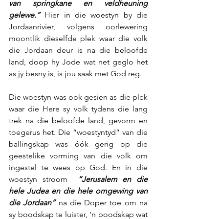
van springkane en veldheuning 
gelewe.”
 Hier in die woestyn by die 
Jordaanrivier, volgens oorlewering 
moontlik dieselfde plek waar die volk 
die Jordaan deur is na die beloofde 
land, doop hy Jode wat net geglo het 
as jy besny is, is jou saak met God reg.  
Die woestyn was ook gesien as die plek 
waar die Here sy volk tydens die lang 
trek na die beloofde land, gevorm en 
toegerus het. Die “woestyntyd” van die 
ballingskap was óók gerig op die 
geestelike vorming van die volk om 
ingestel te wees op God. En in die 
woestyn stroom  
“Jerusalem en die 
hele Judea en die hele omgewing van 
die Jordaan”
 na die Doper toe om na 
sy boodskap te luister, ‘n boodskap wat 