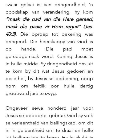
swaar gelaai is aan dringendheid, ‘n 
boodskap van verandering, hy kom 
“maak die pad van die Here gereed, 
maak die paaie vir Hom reguit” (Jes. 
40:3).
 Die oproep tot bekering was 
dringend. Die heerskappy van God is 
op hande. Die pad moet 
gereedgemaak word, Koning Jesus is 
in hulle midde. Sy dringendheid om uit 
te kom by dit wat Jesus gedoen en 
gesê het, by Jesus se bediening, noop 
hom om feitlik oor hulle dertig 
grootword jare te swyg.
Ongeveer sewe honderd jaar voor 
Jesus se geboorte, gebruik God sy volk 
se verleentheid van ballingskap, om dit 
in ‘n geleentheid om te draai en hulle 
uit ballingskap te bevry. Hulle skuld is 