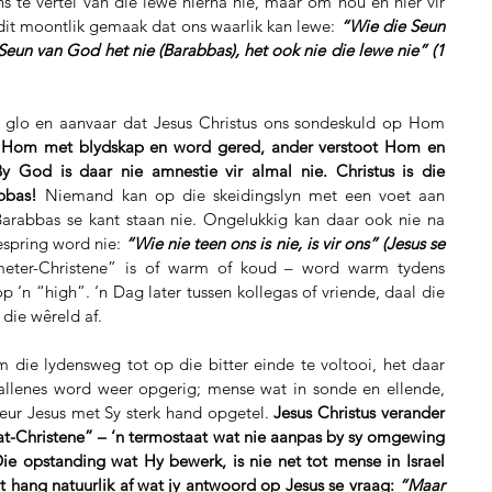
 te vertel van die lewe hierna nie, maar om nou en hier vir 
dit moontlik gemaak dat ons waarlik kan lewe: 
“Wie die Seun 
 Seun van God het nie (Barabbas), het ook nie die lewe nie” (1 
il glo en aanvaar dat Jesus Christus ons sondeskuld op Hom 
Hom met blydskap en word gered, ander verstoot Hom en 
 God is daar nie amnestie vir almal nie. Christus is die 
bbas!
 Niemand kan op die skeidingslyn met een voet aan 
Barabbas se kant staan nie. Ongelukkig kan daar ook nie na 
espring word nie:
 “Wie nie teen ons is nie, is vir ons” (Jesus se 
eter-Christene” is of warm of koud – word warm tydens 
p ‘n “high”. ‘n Dag later tussen kollegas of vriende, daal die 
 die wêreld af.
die lydensweg tot op die bitter einde te voltooi, het daar 
llenes word weer opgerig; mense wat in sonde en ellende, 
deur Jesus met Sy sterk hand opgetel. 
Jesus Christus verander 
t-Christene” – ‘n termostaat wat nie aanpas by sy omgewing 
ie opstanding wat Hy bewerk, is nie net tot mense in Israel 
t hang natuurlik af wat jy antwoord op Jesus se vraag: 
“Maar 