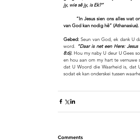
jy, wie sê jy, is Ek?”
        “In Jesus sien ons alles wat ons van God kan weet; in Hom het ons ook alles wat ons ooit               
van God kan nodig hê” (Athanasius).
Gebed:
 Seun van God, ek dank U da
word. 
“Daar is net een Here: Jesus 
8:6). 
Hou my naby U deur U Gees soda
en hou aan om my hart te vernuwe so
dat U Woord die Waarheid is, dat U
sodat ek kan onderskei tussen waarhe
Comments