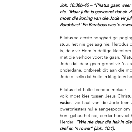
Joh. 18:38b-40 – “Pilatus gaan weer u
nie. ‘Maar julle is gewoond dat ek vi
moet die koning van die Jode vir jull
Barabbas!’ En Barabbas was ‘n rower
Pilatus se eerste hooghartige pogin
stuur, het nie geslaag nie. Herodus 
is, deur vir Hom ‘n deftige kleed om
met die verhoor voort te gaan. Pilat
Jode dat daar geen grond vir ’n aa
onderdane, ontbreek dit aan die moe
Jode of selfs dat hulle ’n klag teen
Pilatus stel hulle teenoor mekaar –
volk moet kies tussen Jesus Christu
vader.
 Die haat van die Jode teen J
owerpriesters hulle aangespoor om B
hom gehou het nie, eerder hoeveel h
Herder: 
“Wie nie deur die hek in die 
dief en ‘n rower” (Joh. 10:1).