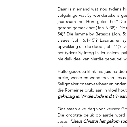
Daar is niemand wat nou tydens hier
volgelinge wat Sy wondertekens gesi
jaar saam met Hom geleef het? Die 
gesond gemaak het (Joh. 9:38)? Die 
54)? Die lamme by Betesda (Joh. 5:
vissies (Joh. 6:1-15)? Lasarus en s
opwekking uit die dood (Joh. 11)? D
het tydens Sy intog in Jerusalem, pal
nie dalk deel van hierdie gepeupel w
Hulle geskreeu klink nie juis na di
preke, werke en wonders van Jesus 
Saligmaker onaanvaarbaar en ondenkb
die Romeinse druk, aan ‘n vloekhout s
gekruisig is. Vir die Jode is dit ‘n aan
Ons staan elke dag voor keuses: Go
Die grootste geluk op aarde word 
Jesus: 
“Jesus Christus het gekom soda