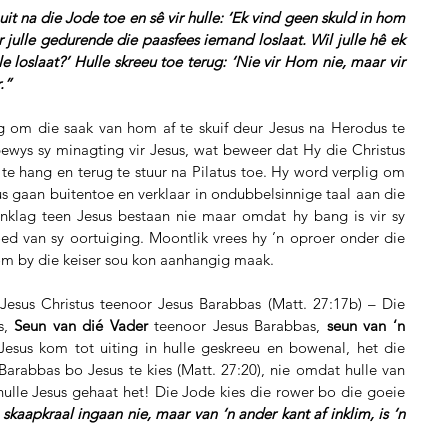
it na die Jode toe en sê vir hulle: ‘Ek vind geen skuld in hom 
r julle gedurende die paasfees iemand loslaat. Wil julle hê ek 
e loslaat?’ Hulle skreeu toe terug: ‘Nie vir Hom nie, maar vir 
.”
g om die saak van hom af te skuif deur Jesus na Herodus te 
bewys sy minagting vir Jesus, wat beweer dat Hy die Christus 
 te hang en terug te stuur na Pilatus toe. Hy word verplig om 
us gaan buitentoe en verklaar in ondubbelsinnige taal aan die 
nklag teen Jesus bestaan nie maar omdat hy bang is vir sy 
d van sy oortuiging. Moontlik vrees hy ’n oproer onder die 
 hom by die keiser sou kon aanhangig maak.
 Jesus Christus teenoor Jesus Barabbas (Matt. 27:17b) – Die 
s,
 Seun van dié Vader
 teenoor Jesus Barabbas, 
seun van ‘n 
esus kom tot uiting in hulle geskreeu en bowenal, het die 
arabbas bo Jesus te kies (Matt. 27:20), nie omdat hulle van 
ulle Jesus gehaat het! Die Jode kies die rower bo die goeie 
skaapkraal ingaan nie, maar van ‘n ander kant af inklim, is ‘n 