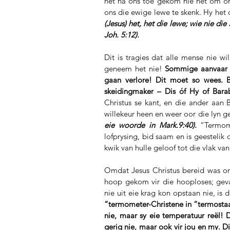
het na ons toe gekom nie net om ons
ons die ewige lewe te skenk. Hy het 
(Jesus) het, het die lewe; wie nie die
Joh. 5:12).
Dit is tragies dat alle mense nie w
geneem het nie! 
Sommige aanvaar 
gaan verlore! Dit moet so wees. By
skeidingmaker – Dis óf Hy of Bara
Christus se kant, en die ander aan 
willekeur heen en weer oor die lyn g
eie woorde in Mark.9:40).
 “Termom
lofprysing, bid saam en is geestelik o
kwik van hulle geloof tot die vlak van
Omdat Jesus Christus bereid was om 
hoop gekom vir die hooploses; geva
nie uit eie krag kon opstaan nie, is 
“termometer-Christene in “termostaa
nie, maar sy eie temperatuur reël! D
gerig nie, maar ook vir jou en my. Di