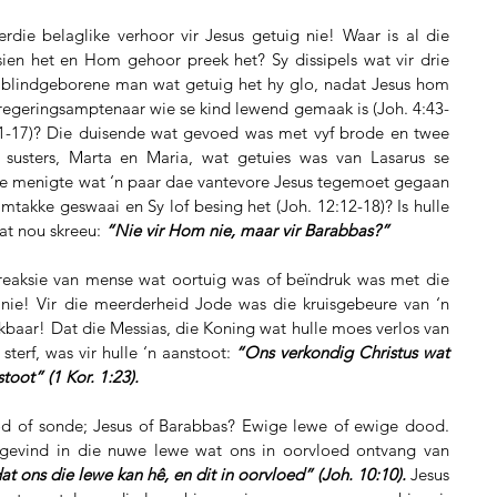
die belaglike verhoor vir Jesus getuig nie! Waar is al die 
en het en Hom gehoor preek het? Sy dissipels wat vir drie 
blindgeborene man wat getuig het hy glo, nadat Jesus hom 
regeringsamptenaar wie se kind lewend gemaak is (Joh. 4:43-
1-17)? Die duisende wat gevoed was met vyf brode en twee 
y susters, Marta en Maria, wat getuies was van Lasarus se 
ie menigte wat ‘n paar dae vantevore Jesus tegemoet gegaan 
mtakke geswaai en Sy lof besing het (Joh. 12:12-18)? Is hulle 
at nou skreeu: 
“Nie vir Hom nie, maar vir Barabbas?”
e reaksie van mense wat oortuig was of beïndruk was met die 
nie! Vir die meerderheid Jode was die kruisgebeure van ‘n 
aar! Dat die Messias, die Koning wat hulle moes verlos van 
terf, was vir hulle ‘n aanstoot: 
“Ons verkondig Christus wat 
stoot” (1 Kor. 1:23).
d of sonde; Jesus of Barabbas? Ewige lewe of ewige dood. 
gevind in die nuwe lewe wat ons in oorvloed ontvang van 
t ons die lewe kan hê, en dit in oorvloed” (Joh. 10:10).
 Jesus 