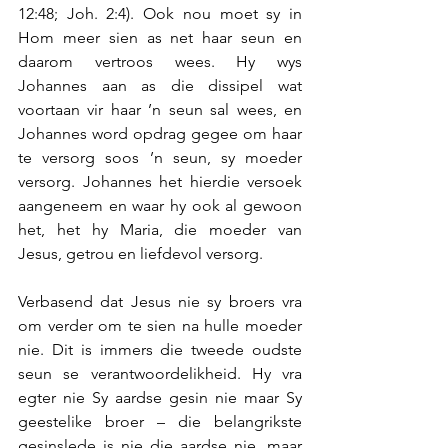
12:48; Joh. 2:4). Ook nou moet sy in 
Hom meer sien as net haar seun en 
daarom vertroos wees. Hy wys 
Johannes aan as die dissipel wat 
voortaan vir haar ’n seun sal wees, en 
Johannes word opdrag gegee om haar 
te versorg soos ’n seun, sy moeder 
versorg. Johannes het hierdie versoek 
aangeneem en waar hy ook al gewoon 
het, het hy Maria, die moeder van 
Jesus, getrou en liefdevol versorg.
Verbasend dat Jesus nie sy broers vra 
om verder om te sien na hulle moeder 
nie. Dit is immers die tweede oudste 
seun se verantwoordelikheid. Hy vra 
egter nie Sy aardse gesin nie maar Sy 
geestelike broer – die belangrikste 
gesinslede is nie die aardse nie, maar 