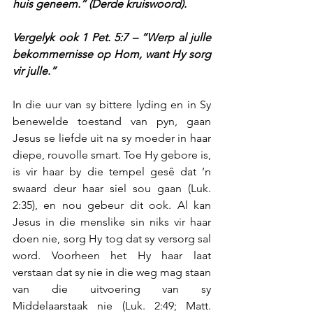
huis geneem.” (Derde kruiswoord).
Vergelyk ook 1 Pet. 5:7 – “Werp al julle 
bekommernisse op Hom, want Hy sorg 
vir julle.”
In die uur van sy bittere lyding en in Sy 
benewelde toestand van pyn, gaan 
Jesus se liefde uit na sy moeder in haar 
diepe, rouvolle smart. Toe Hy gebore is, 
is vir haar by die tempel gesê dat ’n 
swaard deur haar siel sou gaan (Luk. 
2:35), en nou gebeur dit ook. Al kan 
Jesus in die menslike sin niks vir haar 
doen nie, sorg Hy tog dat sy versorg sal 
word. Voorheen het Hy haar laat 
verstaan dat sy nie in die weg mag staan 
van die uitvoering van sy 
Middelaarstaak nie (Luk. 2:49; Matt. 