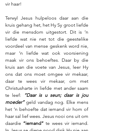
vir haar!
Terwyl Jesus hulpeloos daar aan die 
kruis gehang het, het Hy Sy groot liefde 
vir die mensdom uitgestort. Dit is ‘n 
liefde wat nie net tot die geestelike 
voordeel van mense geskenk word nie, 
maar ‘n liefde wat ook voorsiening 
maak vir ons behoeftes. Daar by die 
kruis aan die voete van Jesus, leer Hy 
ons dat ons moet omgee vir mekaar, 
daar te wees vir mekaar, om met 
Christusharte in liefde met ander saam 
te leef:
 “Daar is u seun; daar is jou 
moeder”
 geld vandag nog. Elke mens 
het ‘n behoefte dat iemand vir hom of 
haar sal lief wees. Jesus nooi ons uit om 
daardie 
“iemand”
 te wees vir iemand. 
In Jesus se diepe nood dink Hy nie aan 