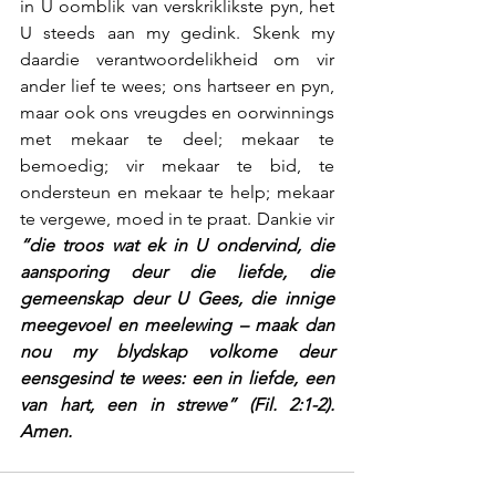
in U oomblik van verskriklikste pyn, het 
U steeds aan my gedink. Skenk my 
daardie verantwoordelikheid om vir 
ander lief te wees; ons hartseer en pyn, 
maar ook ons vreugdes en oorwinnings 
met mekaar te deel; mekaar te 
bemoedig; vir mekaar te bid, te 
ondersteun en mekaar te help; mekaar 
te vergewe, moed in te praat. Dankie vir 
“die troos wat ek in U ondervind, die 
aansporing deur die liefde, die 
gemeenskap deur U Gees, die innige 
meegevoel en meelewing – maak dan 
nou my blydskap volkome deur 
eensgesind te wees: een in liefde, een 
van hart, een in strewe” (Fil. 2:1-2). 
Amen.