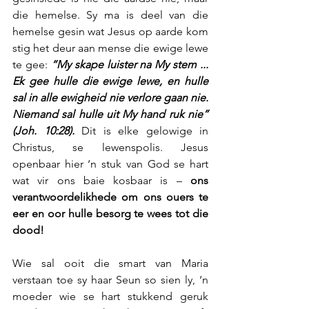
die hemelse. Sy ma is deel van die 
hemelse gesin wat Jesus op aarde kom 
stig het deur aan mense die ewige lewe 
te gee: 
“My skape luister na My stem ... 
Ek gee hulle die ewige lewe, en hulle 
sal in alle ewigheid nie verlore gaan nie. 
Niemand sal hulle uit My hand ruk nie” 
(Joh. 10:28). 
Dit is elke gelowige in 
Christus, se lewenspolis. Jesus 
openbaar hier ‘n stuk van God se hart 
wat vir ons baie kosbaar is – 
ons 
verantwoordelikhede om ons ouers te 
eer en oor hulle besorg te wees tot die 
dood!
Wie sal ooit die smart van Maria 
verstaan toe sy haar Seun so sien ly, ‘n 
moeder wie se hart stukkend geruk 