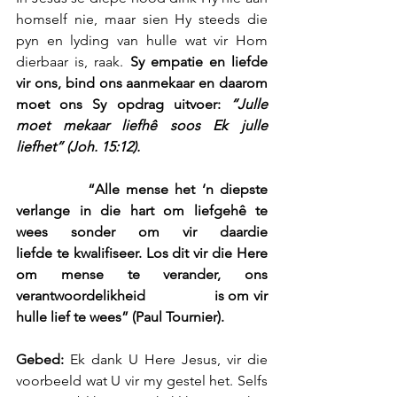
homself nie, maar sien Hy steeds die 
pyn en lyding van hulle wat vir Hom 
dierbaar is, raak. 
Sy empatie en liefde 
vir ons, bind ons aanmekaar en daarom 
moet ons Sy opdrag uitvoer: 
“Julle 
moet mekaar liefhê soos Ek julle 
liefhet” (Joh. 15:12).
           “Alle mense het ‘n diepste 
verlange in die hart om liefgehê te 
wees sonder om vir daardie              
liefde te kwalifiseer. Los dit vir die Here 
om mense te verander, ons 
verantwoordelikheid                 is om vir 
hulle lief te wees” (Paul Tournier).
Gebed: 
Ek dank U Here Jesus, vir die 
voorbeeld wat U vir my gestel het. Selfs 