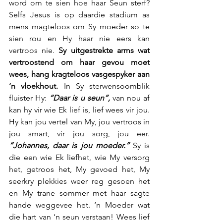
word om te sien hoe haar Seun sterf? 
Selfs Jesus is op daardie stadium as 
mens magteloos om Sy moeder so te 
sien rou en Hy haar nie eers kan 
vertroos nie. 
Sy uitgestrekte arms wat 
vertroostend om haar gevou moet 
wees, hang kragteloos vasgespyker aan 
‘n vloekhout. 
In Sy sterwensoomblik 
fluister Hy:
 “Daar is u seun”, 
van nou af 
kan hy vir wie Ek lief is, lief wees vir jou. 
Hy kan jou vertel van My, jou vertroos in 
jou smart, vir jou sorg, jou eer. 
“Johannes, daar is jou moeder.”
 Sy is 
die een wie Ek liefhet, wie My versorg 
het, getroos het, My gevoed het, My 
seerkry plekkies weer reg gesoen het 
en My trane sommer met haar sagte 
hande weggevee het. ‘n Moeder wat 
die hart van ‘n seun verstaan! Wees lief 