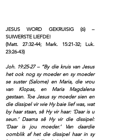
JESUS WORD GEKRUISIG (6) – 
SUIWERSTE LIEFDE!
(Matt. 27:32-44; Mark. 15:21-32; Luk. 
23:26-43)
Joh. 19:25-27 – “By die kruis van Jesus 
het ook nog sy moeder en sy moeder 
se suster (Salome) en Maria, die vrou 
van Klopas, en Maria Magdalena 
gestaan. Toe Jesus sy moeder sien en 
die dissipel vir wie Hy baie lief was, wat 
by haar staan, sê Hy vir haar: ‘Daar is u 
seun.’ Daarna sê Hy vir die dissipel: 
‘Daar is jou moeder.’ Van daardie 
oomblik af het die dissipel haar in sy 