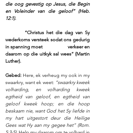
die oog gevestig op Jesus, die Begin 
en Voleinder van die geloof” (Heb. 
12:1).
        “Christus het die dag van Sy 
wederkoms versteek sodat ons gedurig 
in spanning moet                    verkeer en 
daarom op die uitkyk sal wees” (Martin 
Luther). 
Gebed: 
Here, ek verheug my ook in my 
swaarkry, want ek weet: 
“swaarkry kweek 
volharding, en volharding kweek 
egtheid van geloof, en egtheid van 
geloof kweek hoop; en die hoop 
beskaam nie, want God het Sy liefde in 
my hart uitgestort deur die Heilige 
Gees wat Hy aan my gegee het” (Rom. 
5:3-5).
 Help my daarom om te volhard in 