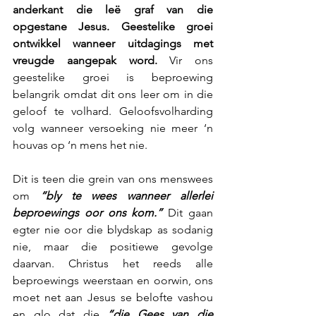
anderkant die leë graf van die 
opgestane Jesus. Geestelike groei 
ontwikkel wanneer uitdagings met 
vreugde aangepak word. 
Vir ons 
geestelike groei is beproewing 
belangrik omdat dit ons leer om in die 
geloof te volhard. Geloofsvolharding 
volg wanneer versoeking nie meer ‘n 
houvas op ‘n mens het nie.
Dit is teen die grein van ons menswees 
om 
“bly te wees wanneer allerlei 
beproewings oor ons kom.”
 Dit gaan 
egter nie oor die blydskap as sodanig 
nie, maar die positiewe gevolge 
daarvan. Christus het reeds alle 
beproewings weerstaan en oorwin, ons 
moet net aan Jesus se belofte vashou 
en glo dat die 
“die Gees van die 