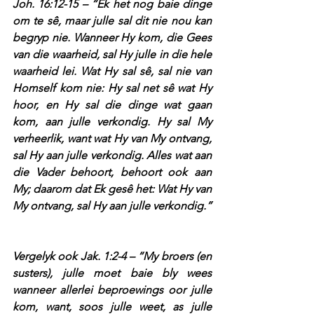
Joh. 16:12-15 – “Ek het nog baie dinge 
om te sê, maar julle sal dit nie nou kan 
begryp nie. Wanneer Hy kom, die Gees 
van die waarheid, sal Hy julle in die hele 
waarheid lei. Wat Hy sal sê, sal nie van 
Homself kom nie: Hy sal net sê wat Hy 
hoor, en Hy sal die dinge wat gaan 
kom, aan julle verkondig. Hy sal My 
verheerlik, want wat Hy van My ontvang, 
sal Hy aan julle verkondig. Alles wat aan 
die Vader behoort, behoort ook aan 
My; daarom dat Ek gesê het: Wat Hy van 
My ontvang, sal Hy aan julle verkondig.”
Vergelyk ook Jak. 1:2-4 – “My broers (en 
susters), julle moet baie bly wees 
wanneer allerlei beproewings oor julle 
kom, want, soos julle weet, as julle 