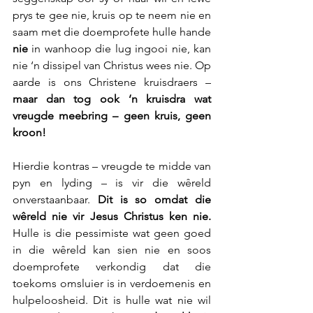
prys te gee nie, kruis op te neem nie en 
saam met die doemprofete hulle hande 
nie
 in wanhoop die lug ingooi nie, kan 
nie ‘n dissipel van Christus wees nie. Op 
aarde is ons Christene kruisdraers – 
maar dan tog ook ‘n kruisdra wat 
vreugde meebring – geen kruis, geen 
kroon!
Hierdie kontras – vreugde te midde van 
pyn en lyding – is vir die wêreld 
onverstaanbaar. 
Dit is so omdat die 
wêreld nie vir Jesus Christus ken nie.
Hulle is die pessimiste wat geen goed 
in die wêreld kan sien nie en soos 
doemprofete verkondig dat die 
toekoms omsluier is in verdoemenis en 
hulpeloosheid. Dit is hulle wat nie wil 