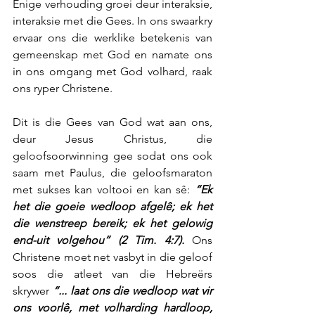
Énige verhouding groei deur interaksie, 
interaksie met die Gees. In ons swaarkry 
ervaar ons die werklike betekenis van 
gemeenskap met God en namate ons 
in ons omgang met God volhard, raak 
ons ryper Christene.
Dit is die Gees van God wat aan ons, 
deur Jesus Christus, die 
geloofsoorwinning gee sodat ons ook 
saam met Paulus, die geloofsmaraton 
met sukses kan voltooi en kan sê: 
“Ek 
het die goeie wedloop afgelê; ek het 
die wenstreep bereik; ek het gelowig 
end-uit volgehou” (2 Tim. 4:7).
 Ons 
Christene moet net vasbyt in die geloof 
soos die atleet van die Hebreërs 
skrywer 
“... laat ons die wedloop wat vir 
ons voorlê, met volharding hardloop, 