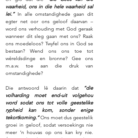
waarheid, ons in die hele waarheid sal 
lei.”
 In alle omstandighede gaan dit 
egter net oor ons geloof daarvan –  
word ons verhouding met God geraak 
wanneer dit sleg gaan met ons? Raak 
ons moedeloos? Twyfel ons in God se 
bestaan? Wend ons ons toe tot 
wêreldsdinge en bronne? Gee ons 
m.a.w. toe aan die druk van 
omstandighede?
Die antwoord lê daarin dat 
“die 
volharding moet end-uit volgehou 
word sodat ons tot volle geestelike 
rypheid kan kom, sonder enige 
tekortkoming.” 
Ons moet dus geestelik 
groei in geloof, sodat versoekings nie 
meer ‘n houvas op ons kan kry nie. 