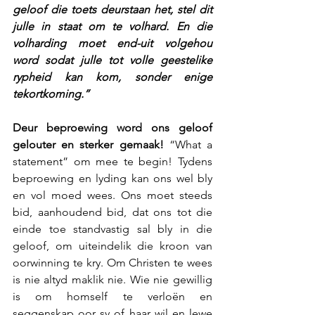
geloof die toets deurstaan het, stel dit 
julle in staat om te volhard. En die 
volharding moet end-uit volgehou 
word sodat julle tot volle geestelike 
rypheid kan kom, sonder enige 
tekortkoming.”
Deur beproewing word ons geloof 
gelouter en sterker gemaak!
 “What a 
statement” om mee te begin! Tydens 
beproewing en lyding kan ons wel bly 
en vol moed wees. Ons moet steeds 
bid, aanhoudend bid, dat ons tot die 
einde toe standvastig sal bly in die 
geloof, om uiteindelik die kroon van 
oorwinning te kry. Om Christen te wees 
is nie altyd maklik nie. Wie nie gewillig 
is om homself te verloën en 
seggenskap oor sy of haar wil en lewe 