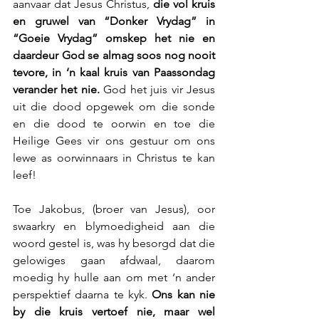
aanvaar dat Jesus Christus, 
die vol kruis 
en gruwel van “Donker Vrydag” in 
“Goeie Vrydag” omskep het nie en 
daardeur God se almag soos nog nooit 
tevore, in ‘n kaal kruis van Paassondag 
verander het nie.
 God het juis vir Jesus 
uit die dood opgewek om die sonde 
en die dood te oorwin en toe die 
Heilige Gees vir ons gestuur om ons 
lewe as oorwinnaars in Christus te kan 
leef!
Toe Jakobus, (broer van Jesus), oor 
swaarkry en blymoedigheid aan die 
woord gestel is, was hy besorgd dat die 
gelowiges gaan afdwaal, daarom 
moedig hy hulle aan om met ‘n ander 
perspektief daarna te kyk.
 Ons kan nie 
by die kruis vertoef nie, maar wel 