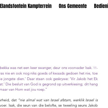
Elandsfontein Kampterrein
Ons Gemeente
Bedien
ebekka was net een keer swanger, deur ons voorvader Isak. 
11-
as nie en ook nog niks goeds of kwaads gedoen het nie, toe 
die jongste dien.’ Daar staan ook geskrywe: ‘Vir Jakob het Ek 
t.’ Die besluit van God is gegrond op uitverkiesing; dit hang 
, maar van Hom wat jou roep.”
rheid, dat 
“nie almal wat van Israel afstam, werklik Israel is 
oer. Isak, die seun van die belofte, se tweeling seuns Jakob 