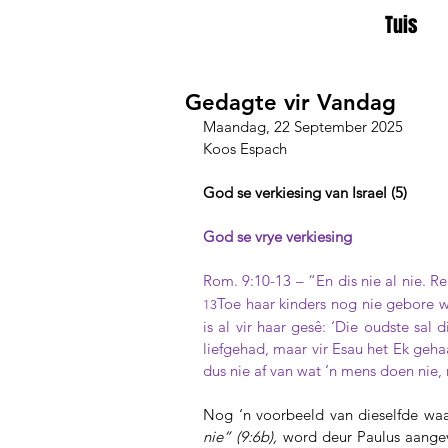
Tuis
Gedagte vir Vandag
Maandag, 22 September 2025
Koos Espach
God se verkiesing van Israel (5)
God se vrye verkiesing
Rom. 9:10-13 – “En dis nie al nie. R
Toe haar kinders nog nie gebore w
13
is al vir haar gesê: ‘Die oudste sal 
liefgehad, maar vir Esau het Ek gehaa
dus nie af van wat ‘n mens doen nie
Nog ‘n voorbeeld van dieselfde waa
nie” (9:6b),
word deur Paulus
aangev