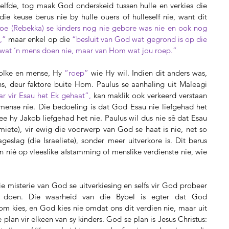
ieselfde, tog maak God onderskeid tussen hulle en verkies die 
ie keuse berus nie by hulle ouers of hulleself nie, want dit 
toe (Rebekka) se kinders nog nie gebore was nie en ook nog 
,” 
maar enkel op die 
“besluit van God wat gegrond is op die 
an wat ‘n mens doen nie, maar van Hom wat jou roep.”
volke en mense, Hy 
“roep” 
wie Hy wil. Indien dit anders was, 
 deur faktore buite Hom. Paulus se aanhaling uit Maleagi 
ar vir Esau het Ek gehaat”, 
kan maklik ook verkeerd verstaan 
ense nie. Die bedoeling is dat God Esau nie liefgehad het 
e hy Jakob liefgehad het nie. Paulus wil dus nie sê dat Esau 
miete), vir ewig die voorwerp van God se haat is nie, net so 
eslag (die Israeliete), sonder meer uitverkore is. Dit berus 
n nié op vleeslike afstamming of menslike verdienste nie, wie 
ie misterie van God se uitverkiesing en selfs vir God probeer 
e doen. Die waarheid van die Bybel is egter dat God 
 kies, en God kies nie omdat ons dit verdien nie, maar uit 
sy eie vrye keuse. God het ‘n perfekte plan vir elkeen van sy kinders. God se plan is Jesus Christus: 