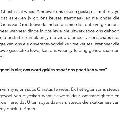
 Christus sal wees. Alhoewel ons elkeen geskep is met ‘n vrye 
dat as ek en jy op óns keuses staatmaak en nie onder die 
 Gees van God teëwerk. Indien ons hierdie roete volg kan ons 
eer wanneer dinge in ons lewe nie uitwerk soos ons gehoop 
 eie besluite, kan ek en jy nie God blameer vir ons chaos nie. 
ugte van ons eie onverantwoordelike vrye keuses. Wanneer die 
ewe geestelike lewe, kan ons weer sy leiding gehoorsaam en 
ep!
goed is nie; ons word gekies 
sodat
 ons goed kan wees” 
 vir my is om soos Christus te wees. Ek het egter soms steeds 
n gevoel van blydskap want ek word deur omstandighede en 
ie Here, dat U ten spyte daarvan, steeds die skatkamers van 
 my ontsluit. Amen.