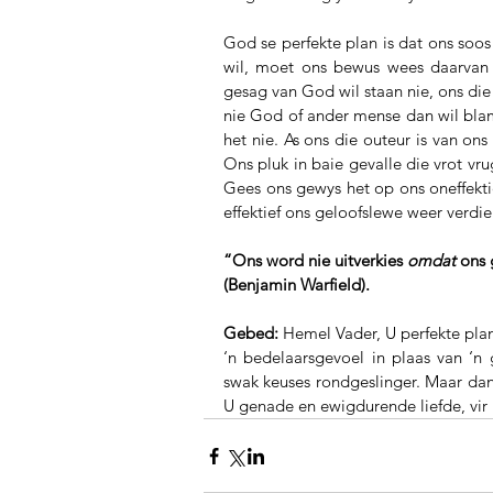
God se perfekte plan is dat ons soos
wil, moet ons bewus wees daarvan 
gesag van God wil staan nie, ons die
nie God of ander mense dan wil blam
het nie. As ons die outeur is van ons
Ons pluk in baie gevalle die vrot vr
Gees ons gewys het op ons oneffekti
effektief ons geloofslewe weer verdi
“Ons word nie uitverkies 
omdat
 ons 
(Benjamin Warfield).  
Gebed:
 Hemel Vader, U perfekte plan
‘n bedelaarsgevoel in plaas van ‘
swak keuses rondgeslinger. Maar dank
U genade en ewigdurende liefde, vir