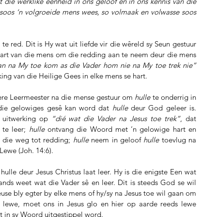
t die werklike eenheid in ons geloof en in ons kennis van die 
 soos ‘n volgroeide mens wees, so volmaak en volwasse soos 
red. Dit is Hy wat uit liefde vir die wêreld sy Seun gestuur 
hart van die mens om die redding aan te neem deur die mens 
 na My toe kom as die Vader hom nie na My toe trek nie” 
ing van die Heilige Gees in elke mens se hart.
ere Leermeester na die mense gestuur om 
hulle
 te onderrig in 
 die gelowiges gesê kan word dat 
hulle
 deur God geleer is. 
 uitwerking op 
“dié wat die Vader na Jesus toe trek”
, dat 
te leer; 
hulle
 ontvang die Woord met ’n gelowige hart en 
n die weg tot redding; 
hulle
 neem in geloof 
hulle
 toevlug na 
ewe (Joh. 14:6).
hulle deur Jesus Christus laat leer. Hy is die enigste Een wat 
nds weet wat die Vader sê en leer. Dit is steeds God se wil 
euse bly egter by elke mens of hy/sy na Jesus toe wil gaan om 
l lewe, moet ons in Jesus glo en hier op aarde reeds lewe 
at in sy Woord uitgestippel word.