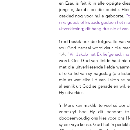
en Esau is feitlik in alle opsigte d
jongste, Jakob, bo die oudste. Hierd
geskied nog voor hulle geboorte, 
“
niks goeds of kwaads gedoen het nie
uitverkiesing; dit hang dus nie af v
God beskik oor die lotgevalle van 
sou God bepaal word deur die mens,
1:4: 
“Vir Jakob het Ek liefgehad, ma
word. Ons God van liefde haat nie m
met die uitverkiesende liefde waarme
of elke lid van sy nageslag (die Edo
min as wat elke lid van Jakob se nag
alleenlik uit God se genade en wil, e
Hy uitverkies.
‘n Mens kan maklik  te veel sê oor d
voorskryf hoe Hy dit behoort t
doodeenvoudig ons kies voor ons Hom