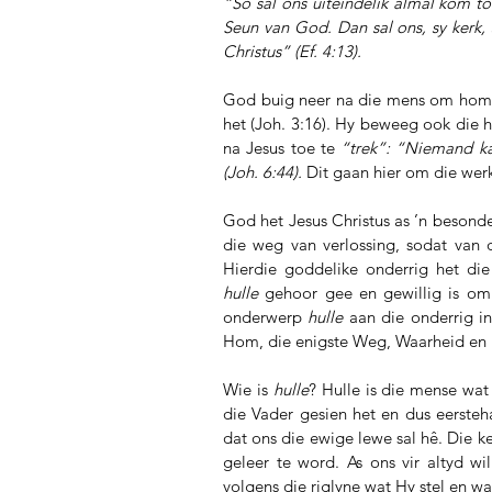
“So sal ons uiteindelik almal kom to
Seun van God. Dan sal ons, sy kerk,
Christus” (Ef. 4:13).
God buig neer na die mens om hom te 
het (Joh. 3:16). Hy beweeg ook die 
na Jesus toe te 
“trek”:
“Niemand kan
(Joh. 6:44). 
Dit gaan hier om die werk
God het Jesus Christus as ’n besond
die weg van verlossing, sodat van
Hierdie goddelike onderrig het die
hulle
 gehoor gee en gewillig is om 
onderwerp 
hulle
 aan die onderrig i
Hom, die enigste Weg, Waarheid en L
Wie is 
hulle
? Hulle is die mense wat 
die Vader gesien het en dus eersteha
dat ons die ewige lewe sal hê. Die k
geleer te word. As ons vir altyd wi
volgens die riglyne wat Hy stel en w