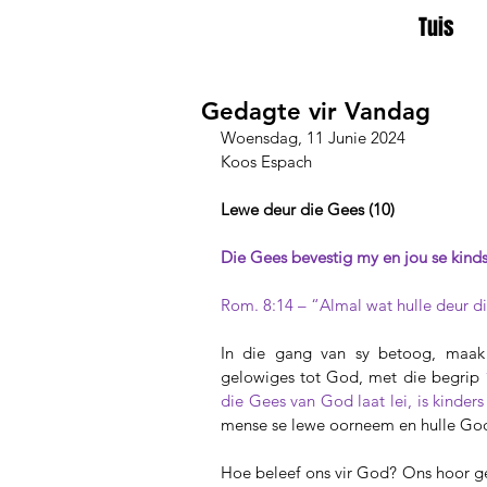
Tuis
Gedagte vir Vandag
Woensdag, 11 Junie 2024
Koos Espach
Lewe deur die Gees (10)
Die Gees bevestig my en jou se kind
Rom. 8:14 – “Almal wat hulle deur di
In die gang van sy betoog, maak 
gelowiges tot God, met die begrip 
die Gees van God laat lei, is kinder
mense se lewe oorneem en hulle God 
Hoe beleef ons vir God? Ons hoor ge