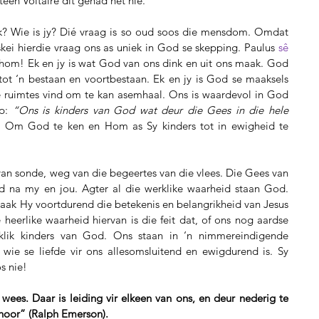
teen Voltaire dit gehad het nie.
ek? Wie is jy? Dié vraag is so oud soos die mensdom. Omdat 
kei hierdie vraag ons as uniek in God se skepping. Paulus 
sê 
hom! Ek en jy is wat God van ons dink en uit ons maak. God 
tot ‘n bestaan en voortbestaan. Ek en jy is God se maaksels 
ruimtes vind om te kan asemhaal. Ons is waardevol in God 
p: 
“Ons is kinders van God wat deur die Gees in die hele 
.
 Om God te ken en Hom as Sy kinders tot in ewigheid te 
van sonde, weg van die begeertes van die vlees. Die Gees van 
 na my en jou. Agter al die werklike waarheid staan God. 
ak Hy voortdurend die betekenis en belangrikheid van Jesus 
 heerlike waarheid hiervan is die feit dat, of ons nog aardse 
klik kinders van God. Ons staan in ‘n nimmereindigende 
ie se liefde vir ons allesomsluitend en ewigdurend is. Sy 
os nie!
es. Daar is leiding vir elkeen van ons, en deur nederig te 
 hoor” (Ralph Emerson).