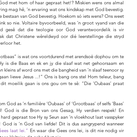
t God met hom of haar gepraat het!? Miskien wens ons almal 
aring mag hê, ‘n ervaring wat ons kindskap met God bevestig. 
 die bestaan van God bevestig. Hoekom só iets wens? Ons weet 
k so nie. Voltaire byvoorbeeld, was ‘n groot vyand van die 
d gesê dat die teologie oor God verantwoordelik is vir 
ak dat Christene wêreldwyd oor dié leerstellinge die stryd 
erloor het.
otbaas” is wat ons voortdurend met arendsoë dophou om te 
Hy is die Baas en ek en jy die slaaf wat net gehoorsaam en 
 kleins af word ons met die bangheid van ’n slaaf teenoor sy 
aan liewe Jesus ...!” Ons is bang ons stel Hom teleur, bang 
t moeilik gaan is ons gou om te sê: “Die ‘Oubaas’ praat 
m God as ‘n familiêre ‘Oubaas’ of ‘Grootbaas’ of selfs ‘Baas’ 
! God is die Bron van ons Gesag, Hy verdien respek! En 
hard gepraat toe Hy sy Seun aan ‘n vloekhout laat vasspyker 
! God is ‘n God van liefde! Dit is dus aangrypend wanneer 
es laat lei.” 
En waar die Gees ons lei, is dit nie nodig vir 