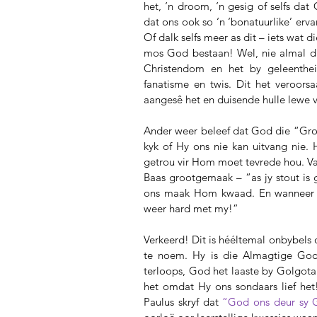
het, ‘n droom, ‘n gesig of selfs da
dat ons ook so ‘n ‘bonatuurlike’ erv
Of dalk selfs meer as dit – iets wat
mos God bestaan! Wel, nie almal din
Christendom en het by geleenthei
fanatisme en twis. Dit het veroorsa
aangesê het en duisende hulle lewe v
Ander weer beleef dat God die “Gro
kyk of Hy ons nie kan uitvang nie. 
getrou vir Hom moet tevrede hou. Van
Baas grootgemaak – “as jy stout is g
ons maak Hom kwaad. En wanneer di
weer hard met my!”
Verkeerd! Dit is hééltemal onbybels o
te noem. Hy is die Almagtige God
terloops, God het laaste by Golgota 
het omdat Hy ons sondaars lief het
Paulus skryf dat 
“God ons deur sy Ge