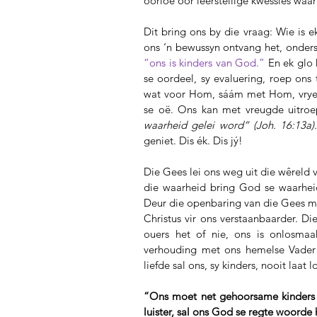
oorloë oor leerstellige kwessies waar
Dit bring ons by die vraag: Wie is 
ons ‘n bewussyn ontvang het, onders
“ons is kinders van God.” 
En ek glo 
se oordeel, sy evaluering, roep ons 
wat voor Hom, sáám met Hom, vrye 
se oë. Ons kan met vreugde uitroe
waarheid gelei word” (Joh. 16:13a)
geniet. Dis ék. Dis jý!
Die Gees lei ons weg uit die wêreld 
die waarheid bring God se waarheid
Deur die openbaring van die Gees ma
Christus vir ons verstaanbaarder. Die
ouers het of nie, ons is onlosmaa
verhouding met ons hemelse Vader w
liefde sal ons, sy kinders, nooit laat l
“Ons moet net gehoorsame kinders we
luister, sal ons God se regte woorde