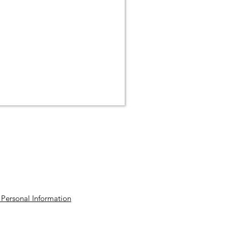
©2016 by NG Fochville-Noord.
 Personal Information