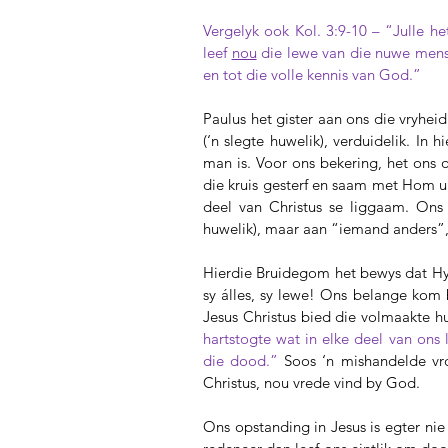
Vergelyk ook Kol. 3:9-10 – “Julle h
leef 
nou
 die lewe van die nuwe mens
en tot die volle kennis van God.”
Paulus het gister aan ons die vryhei
(‘n slegte huwelik), verduidelik. In h
man is. Voor ons bekering, het ons 
die kruis gesterf en saam met Hom u
deel van Christus se liggaam. Ons 
huwelik), maar aan “iemand anders”,
Hierdie Bruidegom het bewys dat Hy o
sy álles, sy lewe! Ons belange kom 
Jesus Christus bied die volmaakte hu
hartstogte wat in elke deel van ons
die dood.”
Soos ‘n mishandelde vro
Christus, nou vrede vind by God.
Ons opstanding in Jesus is egter nie