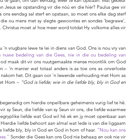
od te gaan, om dan ééndag, weer te kan opstaan. Wat gebeur 
an Jesus se opstanding vir die nóú en die híér? Paulus gee vir 
s ons eendag sal sterf en opstaan, so moet ons elke dag sterf 
die ou mens met sy slegte gewoontes en sondes ‘begrawe’, 
 Christus moet al hoe meer word totdat Hy volkome alles vir 
 ‘n vrugbare lewe te lei in diens van God. Ons is nou vry van 
e nuwe bedeling van die Gees, nie in die ou bedeling van 
od maak dit vir ons nuutgemaakte mense moontlik om God 
 – ‘n manier wat totaal anders is as toe ons as onverloste 
r nakom het. Dit gaan oor 'n lewende verhouding met Hom as 
et Hom – 
“God is liefde; wie in die liefde bly, bly in God en 
egenadig om hierdie onpeilbare geheimenis vurig lief te hê. 
ir sy Seun, die liefde van sy Seun vir ons, die liefde waarmee 
nbegryplike liefde wat God wil hê ek en jy moet openbaar aan 
 Hierdie liefde behoort aan almal wat lede is van die liggaam 
e liefde bly, bly in God en God in hom of haar. 
“Nou kan ons 
ees.” 
Sonder die Gees kan ons God nie behaag en ook nie vir 