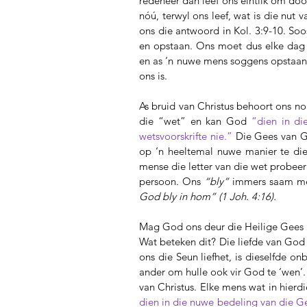
redeneer dan leef ons eintlik om do
nóú, terwyl ons leef, wat is die nut v
ons die antwoord in Kol. 3:9-10. Soo
en opstaan. Ons moet dus elke dag 
en as ‘n nuwe mens soggens opstaan.
ons is.
As bruid van Christus behoort ons nou
die “wet” en kan God 
“dien in di
wetsvoorskrifte nie.”
Die Gees van G
op ‘n heeltemal nuwe manier te dien
mense die letter van die wet probee
persoon. Ons 
“bly”
 immers saam m
God bly in hom” (1 Joh. 4:16).
Mag God ons deur die Heilige Gees b
Wat beteken dit? Die liefde van God v
ons die Seun liefhet, is dieselfde o
ander om hulle ook vir God te ‘wen’.
van Christus. Elke mens wat in hierdi
dien in die nuwe bedeling van die G