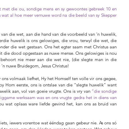
et met die ou, sondige mens en sy gewoontes gebreek 10 en 
 wat al hoe meer vernuwe word na die beeld van sy Skepper 
d van die wet, aan die hand van die voorbeeld van ‘n huwelik, 
ierdie huwelik is ons gelowiges, die vrou, terwyl die wet, die 
onder die wet gestaan. Ons het egter saam met Christus aan 
it die dood opgestaan as nuwe mense. Ons gelowiges is nou 
behoort nie meer aan die wet nie, (die slegte man in die 
 ‘n nuwe Bruidegom, Jesus Christus!
ns volmaak liefhet, Hy het Homself ten volle vir ons gegee, 
by Hom eerste, ons is ontslae van die “slegte huwelik” want 
welik aan, vol van goeie vrugte. Ons is vry van 
“die sondige 
 liggame werksaam was en ons vrugte gedra het in diens van 
u wat oplaas ware liefde gevind het, kan ons as bruid van 
 iets, iewers vorentoe wat ééndag gaan gebeur nie. As ons só 