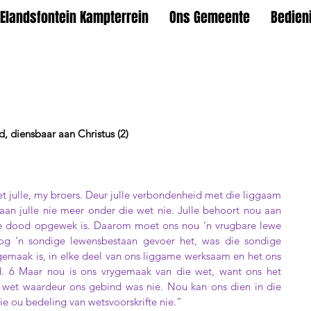
Elandsfontein Kampterrein
Ons Gemeente
Bedien
, diensbaar aan Christus (2)
et julle, my broers. Deur julle verbondenheid met die liggaam 
taan julle nie meer onder die wet nie. Julle behoort nou aan 
e dood opgewek is. Daarom moet ons nou ‘n vrugbare lewe 
og ‘n sondige lewensbestaan gevoer het, was die sondige 
gemaak is, in elke deel van ons liggame werksaam en het ons 
d. 6 Maar nou is ons vrygemaak van die wet, want ons het 
 wet waardeur ons gebind was nie. Nou kan ons dien in die 
ie ou bedeling van wetsvoorskrifte nie.”