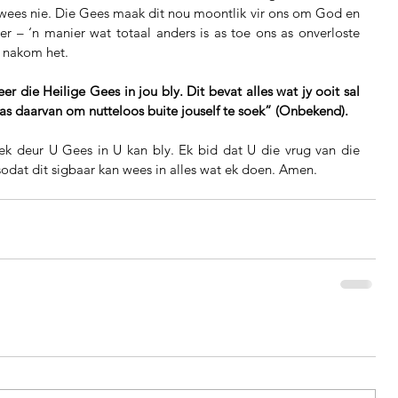
ees nie. Die Gees maak dit nou moontlik vir ons om God en 
r – ‘n manier wat totaal anders is as toe ons as onverloste 
r nakom het.
r die Heilige Gees in jou bly. Dit bevat alles wat jy ooit sal 
laas daarvan om nutteloos buite jouself te soek” (Onbekend).
ek deur U Gees in U kan bly. Ek bid dat U die vrug van die 
sodat dit sigbaar kan wees in alles wat ek doen. Amen.