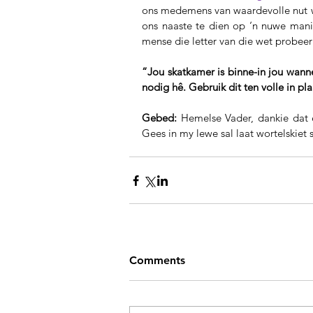
ons medemens van waardevolle nut w
ons naaste te dien op ‘n nuwe manie
mense die letter van die wet probee
“Jou skatkamer is binne-in jou wannee
nodig hê. Gebruik dit ten volle in p
Gebed:
 Hemelse Vader, dankie dat 
Gees in my lewe sal laat wortelskiet 
Comments