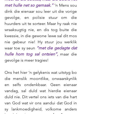
met hulle net so gemaak.”
 ‘n Mens sou 
dink die eienaar sou leer uit die vorige 
gevolge, en polisie stuur om die 
huurders uit te sorteer. Maar hy raak nie 
wraaksugtig nie, en dis tog buite die 
kwessie, in die gewone lewe sal dit mos 
nie gebeur nie! Hy stuur jou werklik 
waar toe sy seun 
“met die gedagte dat 
hulle hom tog sal ontsien”, 
maar die 
gevolge is meer tragies!
Ons het hier ‘n gelykenis wat uitstyg bo 
die menslik moontlike, onwaarskynlik 
en selfs ondenkbaar. Geen eienaar 
vandag, sal duld wat hierdie eienaar 
duld nie. Dit vertel ons iets van die hart 
van God wat vir ons aandui dat God in 
sy lankmoedigheid, volkome anders 