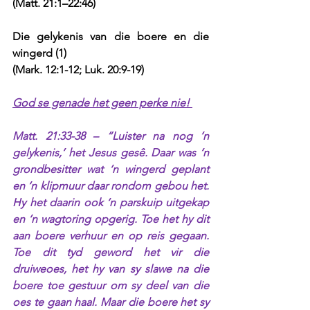
(Matt. 21:1–22:46)
Die gelykenis van die boere en die 
wingerd (1)
(Mark. 12:1-12; Luk. 20:9-19)
God se genade het geen perke nie! 
Matt. 21:33-38 – “Luister na nog ‘n 
gelykenis,’ het Jesus gesê. Daar was ‘n 
grondbesitter wat ‘n wingerd geplant 
en ‘n klipmuur daar rondom gebou het. 
Hy het daarin ook ‘n parskuip uitgekap 
en ‘n wagtoring opgerig. Toe het hy dit 
aan boere verhuur en op reis gegaan. 
Toe dit tyd geword het vir die 
druiweoes, het hy van sy slawe na die 
boere toe gestuur om sy deel van die 
oes te gaan haal. Maar die boere het sy 