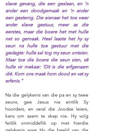
slawe gevang, die een geslaan, en ‘n 
ander een doodgemaak en ‘n ander 
een gestenig. Die eienaar het toe weer 
ander slawe gestuur, meer as die 
eerstes, maar die boere het met hulle 
net so gemaak. Heel laaste het hy sy 
seun na hulle toe gestuur met die 
gedagte: hulle sal tog my seun ontsien. 
Maar toe die boere die seun sien, sê 
hulle vir mekaar: ‘Dit is die erfgenaam 
dié. Kom ons maak hom dood en vat sy 
erfenis.” 
Na die gelykenis van die pa en sy twee 
seuns, gee Jesus nie eintlik Sy 
hoorders, en veral die Joodse leiers, 
kans om asem te skep nie. Hy volg 
feitlik onmiddellik op met hierdie 
gelykenis waar Hy die beeld van die 