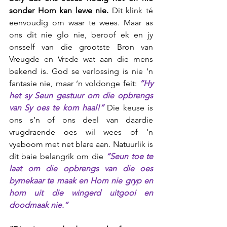
sonder Hom kan lewe nie.
 Dit klink té 
eenvoudig om waar te wees. Maar as 
ons dit nie glo nie, beroof ek en jy 
onsself van die grootste Bron van 
Vreugde en Vrede wat aan die mens 
bekend is. God se verlossing is nie ‘n 
fantasie nie, maar ‘n voldonge feit: 
“Hy 
het sy Seun gestuur om die opbrengs 
van Sy oes te kom haal!” 
Die keuse is 
ons s’n of ons deel van daardie 
vrugdraende oes wil wees of ‘n 
vyeboom met net blare aan. Natuurlik is 
dit baie belangrik om die 
“Seun toe te 
laat om die opbrengs van die oes 
bymekaar te maak en Hom nie gryp en 
hom uit die wingerd uitgooi en 
doodmaak nie.”