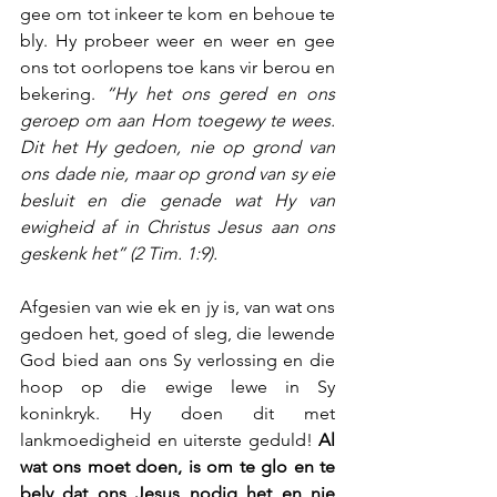
gee om tot inkeer te kom en behoue te 
bly. Hy probeer weer en weer en gee 
ons tot oorlopens toe kans vir berou en 
bekering. 
“Hy het ons gered en ons 
geroep om aan Hom toegewy te wees. 
Dit het Hy gedoen, nie op grond van 
ons dade nie, maar op grond van sy eie 
besluit en die genade wat Hy van 
ewigheid af in Christus Jesus aan ons 
geskenk het” (2 Tim. 1:9).
Afgesien van wie ek en jy is, van wat ons 
gedoen het, goed of sleg, die lewende 
God bied aan ons Sy verlossing en die 
hoop op die ewige lewe in Sy 
koninkryk. Hy doen dit met 
lankmoedigheid en uiterste geduld! 
Al 
wat ons moet doen, is om te glo en te 
bely dat ons Jesus nodig het en nie 