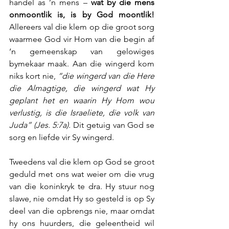
handel as ’n mens – 
wat by die mens 
onmoontlik is, is by God moontlik!
Allereers val die klem op die groot sorg 
waarmee God vir Hom van die begin af 
‘n gemeenskap van gelowiges 
bymekaar maak. Aan die wingerd kom 
niks kort nie, 
“die wingerd van die Here 
die Almagtige, die wingerd wat Hy 
geplant het en waarin Hy Hom wou 
verlustig, is die Israeliete, die volk van 
Juda” (Jes. 5:7a). 
Dit getuig van God se 
sorg en liefde vir Sy wingerd. 
Tweedens val die klem op God se groot 
geduld met ons wat weier om die vrug 
van die koninkryk te dra. Hy stuur nog 
slawe, nie omdat Hy so gesteld is op Sy 
deel van die opbrengs nie, maar omdat 
hy ons huurders, die geleentheid wil 