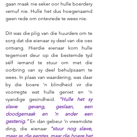
gaan maak nie seker oor hulle boerdery 
vernuf nie. Hulle het dus hoegenaamd 
geen rede om ontevrede te wees nie.
Dit was die plig van die huurders om te 
sorg dat die eienaar sy deel van die oes 
ontvang. Hierdie eienaar kom hulle 
tegemoet deur op die bestemde tyd 
sélf iemand te stuur om met die 
oorbring van sy deel behulpsaam te 
wees. In plaas van waardering, was daar 
by die boere ’n blindheid vir die 
voorregte wat hulle geniet en ’n 
vyandige gesindheid. 
“Hulle het sy 
slawe gevang, geslaan, een 
doodgemaak en ‘n ander een 
gestenig.”
 En dan gebeur ‘n vreemdste 
ding, die eienaar 
“stuur nog slawe, 
meer as die eerstes, maar die boere het 