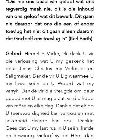
“Dis nie ons daad van geloof wat ons 
regverdig maak nie, dit is die inhoud 
van ons geloof wat dit bewerk. Dit gaan 
nie daaroor dat ons die een of ander 
toevlug het nie; dit gaan alleen daarom 
dat God self ons toevlug is” (Karl Barth).
Gebed:
 Hemelse Vader, ek dank U vir 
die verlossing wat U my geskenk het 
deur Jesus Christus my Verlosser en 
Saligmaker. Dankie vir U Lig waarmee U 
my lewe seën en U Woord wat my 
verryk. Dankie vir die vreugde om deur 
gebed met U te mag praat, vir die hoop 
van môre en elke dag. Dankie dat ek op 
U teenwoordigheid kan vertrou en met 
sekerheid daarop kan bou. Dankie 
Gees dat U my laat rus in U seën, liefde 
en bewaring. Geloof sy die Here, dag 