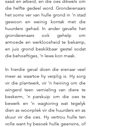
saad en arbeid, en die oes dikwels om 
die helfte gedeel word. Grondeienaars 
het soms ver van hulle grond in ’n stad 
gewoon en weinig kontak met die 
huurders gehad. In ander gevalle het 
grondeienaars ook gehelp om 
armoede en werkloosheid te bekamp, 
en juis grond beskikbaar gestel sodat 
die behoeftiges, ‘n lewe kon maak.
In hierdie geval doen die eienaar veel 
meer as waartoe hy verplig is. Hy sorg 
vir die plantwerk, vir ’n heining om die 
wingerd teen vernieling van diere te 
beskerm, ’n parskuip om die oes te 
bewerk en ’n wagtoring wat tegelyk 
dien as woonplek vir die huurders en as 
skuur vir die oes. Hy vertrou hulle ten 
volle want hy besoek hulle geensins, of 