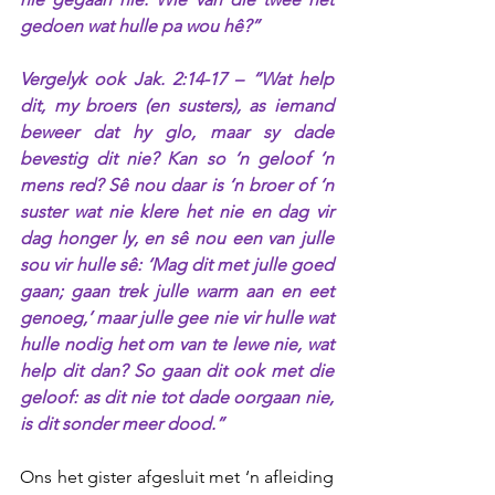
gedoen wat hulle pa wou hê?”
Vergelyk ook Jak. 2:14-17 – “Wat help 
dit, my broers (en susters), as iemand 
beweer dat hy glo, maar sy dade 
bevestig dit nie? Kan so ‘n geloof ‘n 
mens red? Sê nou daar is ‘n broer of ‘n 
suster wat nie klere het nie en dag vir 
dag honger ly, en sê nou een van julle 
sou vir hulle sê: ‘Mag dit met julle goed 
gaan; gaan trek julle warm aan en eet 
genoeg,’ maar julle gee nie vir hulle wat 
hulle nodig het om van te lewe nie, wat 
help dit dan? So gaan dit ook met die 
geloof: as dit nie tot dade oorgaan nie, 
is dit sonder meer dood.”
Ons het gister afgesluit met ‘n afleiding 