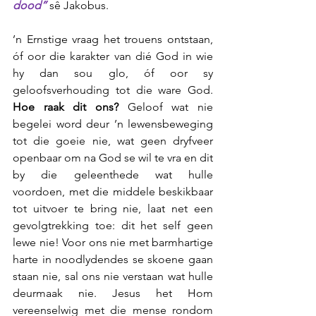
dood” 
sê Jakobus. 
’n Ernstige vraag het trouens ontstaan, 
óf oor die karakter van dié God in wie 
hy dan sou glo, óf oor sy 
geloofsverhouding tot die ware God. 
Hoe raak dit ons?
 Geloof wat nie 
begelei word deur ’n lewensbeweging 
tot die goeie nie, wat geen dryfveer 
openbaar om na God se wil te vra en dit 
by die geleenthede wat hulle 
voordoen, met die middele beskikbaar 
tot uitvoer te bring nie, laat net een 
gevolgtrekking toe: dit het self geen 
lewe nie! Voor ons nie met barmhartige 
harte in noodlydendes se skoene gaan 
staan nie, sal ons nie verstaan wat hulle 
deurmaak nie. Jesus het Hom 
vereenselwig met die mense rondom 