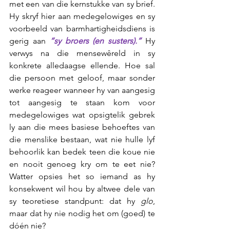
met een van die kernstukke van sy brief. 
Hy skryf hier aan medegelowiges en sy 
voorbeeld van barmhartigheidsdiens is 
gerig aan 
“sy broers (en susters).”
 Hy 
verwys na die mensewêreld in sy 
konkrete alledaagse ellende. Hoe sal 
die persoon met geloof, maar sonder 
werke reageer wanneer hy van aangesig 
tot aangesig te staan kom voor 
medegelowiges wat opsigtelik gebrek 
ly aan die mees basiese behoeftes van 
die menslike bestaan, wat nie hulle lyf 
behoorlik kan bedek teen die koue nie 
en nooit genoeg kry om te eet nie? 
Watter opsies het so iemand as hy 
konsekwent wil hou by altwee dele van 
sy teoretiese standpunt: dat hy 
glo
, 
maar dat hy nie nodig het om (goed) te 
dóén nie?