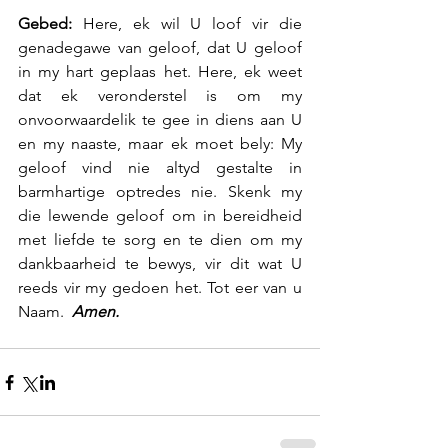
Gebed:
 Here, ek wil U loof vir die 
genadegawe van geloof, dat U geloof 
in my hart geplaas het. Here, ek weet 
dat ek veronderstel is om my 
onvoorwaardelik te gee in diens aan U 
en my naaste, maar ek moet bely: My 
geloof vind nie altyd gestalte in 
barmhartige optredes nie. Skenk my 
die lewende geloof om in bereidheid 
met liefde te sorg en te dien om my 
dankbaarheid te bewys, vir dit wat U 
reeds vir my gedoen het. Tot eer van u 
Naam.  
Amen.