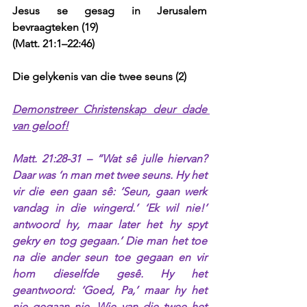
Jesus se gesag in Jerusalem 
bevraagteken (19) 
(Matt. 21:1–22:46)
Die gelykenis van die twee seuns (2)
Demonstreer Christenskap deur dade 
van geloof!
Matt. 21:28-31 – “Wat sê julle hiervan? 
Daar was ‘n man met twee seuns. Hy het 
vir die een gaan sê: ‘Seun, gaan werk 
vandag in die wingerd.’ ‘Ek wil nie!’ 
antwoord hy, maar later het hy spyt 
gekry en tog gegaan.’ Die man het toe 
na die ander seun toe gegaan en vir 
hom dieselfde gesê. Hy het 
geantwoord: ‘Goed, Pa,’ maar hy het 
nie gegaan nie. Wie van die twee het 