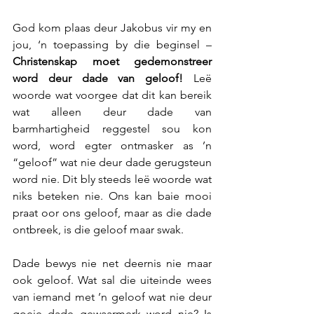
God kom plaas deur Jakobus vir my en 
jou, ‘n toepassing by die beginsel – 
Christenskap moet gedemonstreer 
word deur dade van geloof!
 Leë 
woorde wat voorgee dat dit kan bereik 
wat alleen deur dade van 
barmhartigheid reggestel sou kon 
word, word egter ontmasker as ’n 
“geloof” wat nie deur dade gerugsteun 
word nie. Dit bly steeds leë woorde wat 
niks beteken nie. Ons kan baie mooi 
praat oor ons geloof, maar as die dade 
ontbreek, is die geloof maar swak. 
Dade bewys nie net deernis nie maar 
ook geloof. Wat sal die uiteinde wees 
van iemand met ’n geloof wat nie deur 
goeie dade gewaarmerk word nie? Is 