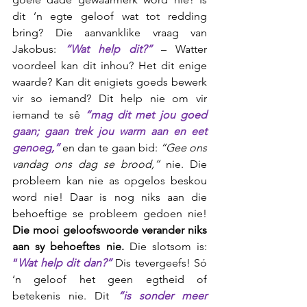
dit ’n egte geloof wat tot redding 
bring? Die aanvanklike vraag van 
Jakobus: 
“Wat help dit?”
 – Watter 
voordeel kan dit inhou? Het dit enige 
waarde? Kan dit enigiets goeds bewerk 
vir so iemand? Dit help nie om vir 
iemand te sê 
“mag dit met jou goed 
gaan; gaan trek jou warm aan en eet 
genoeg,”
 en dan te gaan bid: 
“Gee ons 
vandag ons dag se brood,”
 nie. Die 
probleem kan nie as opgelos beskou 
word nie! Daar is nog niks aan die 
behoeftige se probleem gedoen nie! 
Die mooi geloofswoorde verander niks 
aan sy behoeftes nie.
 Die slotsom is: 
“
Wat help dit dan?”
 Dis tevergeefs! Só 
‘n geloof het geen egtheid of 
betekenis nie. Dit 
“is sonder meer 