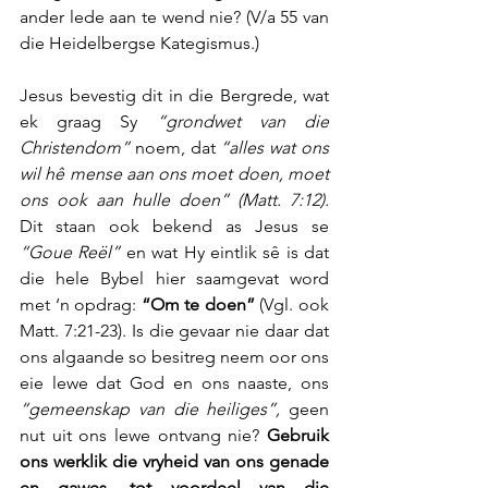
ander lede aan te wend nie? (V/a 55 van 
die Heidelbergse Kategismus.)
Jesus bevestig dit in die Bergrede, wat 
ek graag Sy 
“grondwet van die 
Christendom”
 noem, dat 
“alles wat ons 
wil hê mense aan ons moet doen, moet 
ons ook aan hulle doen” (Matt. 7:12).
Dit staan ook bekend as Jesus se 
“Goue Reël”
 en wat Hy eintlik sê is dat 
die hele Bybel hier saamgevat word 
met ‘n opdrag: 
“Om te doen”
 (Vgl. ook 
Matt. 7:21-23). Is die gevaar nie daar dat 
ons algaande so besitreg neem oor ons 
eie lewe dat God en ons naaste, ons 
“gemeenskap van die heiliges”, 
geen 
nut uit ons lewe ontvang nie? 
Gebruik 
ons werklik die vryheid van ons genade 
en gawes, tot voordeel van die 