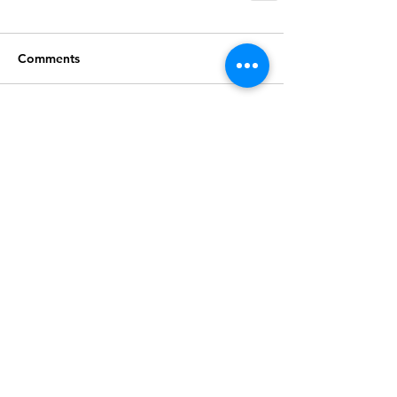
Comments
Write a comment...
Recent Posts
Gedagte vir Vandag
Gedagte vir Vandag