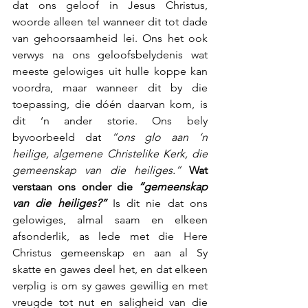
dat ons geloof in Jesus Christus, 
woorde alleen tel wanneer dit tot dade 
van gehoorsaamheid lei. Ons het ook 
verwys na ons geloofsbelydenis wat 
meeste gelowiges uit hulle koppe kan 
voordra, maar wanneer dit by die 
toepassing, die dóén daarvan kom, is 
dit ‘n ander storie. Ons bely 
byvoorbeeld dat 
“ons glo aan ‘n 
heilige, algemene Christelike Kerk, die 
gemeenskap van die heiliges.”
 Wat 
verstaan ons onder die 
“gemeenskap 
van die heiliges?”
 Is dit nie dat ons 
gelowiges, almal saam en elkeen 
afsonderlik, as lede met die Here 
Christus gemeenskap en aan al Sy 
skatte en gawes deel het, en dat elkeen 
verplig is om sy gawes gewillig en met 
vreugde tot nut en saligheid van die 