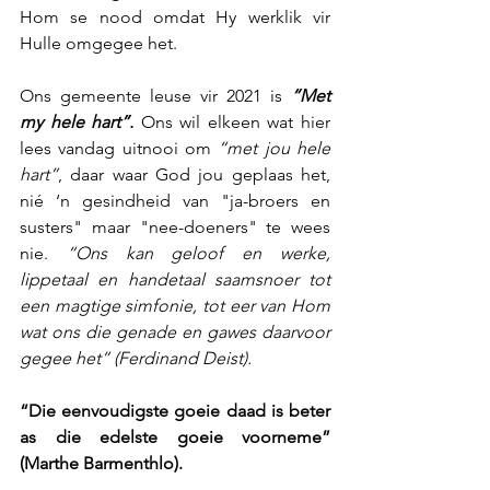
Hom se nood omdat Hy werklik vir 
Hulle omgegee het. 
Ons gemeente leuse vir 2021 is 
“Met 
my hele hart”.
 Ons wil elkeen wat hier 
lees vandag uitnooi om 
“met jou hele 
hart”
, daar waar God jou geplaas het, 
nié ‘n gesindheid van "ja-broers en 
susters" maar "nee-doeners" te wees 
nie. 
“Ons kan geloof en werke, 
lippetaal en handetaal saamsnoer tot 
een magtige simfonie, tot eer van Hom 
wat ons die genade en gawes daarvoor 
gegee het” (Ferdinand Deist). 
“Die eenvoudigste goeie daad is beter 
as die edelste goeie voorneme” 
(Marthe Barmenthlo).