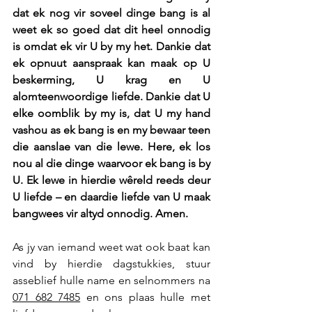
dat ek nog vir soveel dinge bang is al 
weet ek so goed dat dit heel onnodig 
is omdat ek vir U by my het. Dankie dat 
ek opnuut aanspraak kan maak op U 
beskerming, U krag en U 
alomteenwoordige liefde. Dankie dat U 
elke oomblik by my is, dat U my hand 
vashou as ek bang is en my bewaar teen 
die aanslae van die lewe. Here, ek los 
nou al die dinge waarvoor ek bang is by 
U. Ek lewe in hierdie wêreld reeds deur 
U liefde – en daardie liefde van U maak 
bangwees vir altyd onnodig. Amen.
As jy van iemand weet wat ook baat kan 
vind by hierdie dagstukkies, stuur 
asseblief hulle name en selnommers na 
071 682 7485
 en ons plaas hulle met 