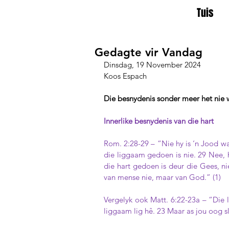
Tuis
Gedagte vir Vandag
Dinsdag, 19 November 2024
Koos Espach
Die besnydenis sonder meer het nie w
Innerlike besnydenis van die hart
Rom. 2:28-29 – “Nie hy is ‘n Jood wat 
die liggaam gedoen is nie. 29 Nee, hy
die hart gedoen is deur die Gees, ni
van mense nie, maar van God.” (1)
Vergelyk ook Matt. 6:22-23a – “Die l
liggaam lig hê. 23 Maar as jou oog sl