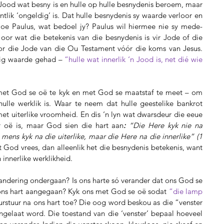
Jood wat besny is en hulle op hulle besnydenis beroem, maar 
ntlik ‘ongeldig’ is. Dat hulle besnydenis sy waarde verloor en 
joe Paulus, wat bedoel jy? Paulus wil hiermee nie sy mede-
 oor wat die betekenis van die besnydenis is vir Jode of die 
oor die Jode van die Ou Testament vóór die koms van Jesus. 
tig waarde gehad – 
“hulle wat innerlik ‘n Jood is, net dié wie 
met God se oë te kyk en met God se maatstaf te meet – om 
 hulle werklik is. Waar te neem dat hulle geestelike bankrot 
met uiterlike vroomheid. En dis ‘n lyn wat dwarsdeur die eeue 
 oë is, maar God sien die hart aan
: 
“Die Here kyk nie na 
mens kyk na die uiterlike, maar die Here na die innerlike” (1 
 God vrees, dan alleenlik het die besnydenis betekenis, want 
n innerlike werklikheid.
erandering ondergaan? Is ons harte só verander dat ons God se 
 ons hart aangegaan? Kyk ons met God se oë sodat 
“die lamp 
urstuur na ons hart toe? Die oog word beskou as die “venster 
ngelaat word. Die toestand van die ‘venster’ bepaal hoeveel 