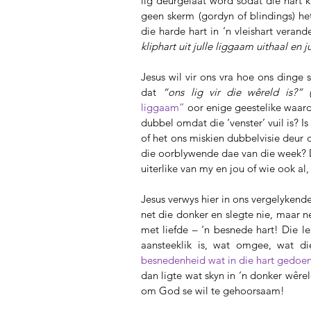
lig deurgelaat word sodat die hart ka
geen skerm (gordyn of blindings) het 
die harde hart in ‘n vleishart verande
kliphart uit julle liggaam uithaal en j
Jesus wil vir ons vra hoe ons dinge 
dat 
“ons lig vir die wêreld is?” (
liggaam”
oor enige geestelike waarde
dubbel omdat die ‘venster’ vuil is? I
of het ons miskien dubbelvisie deur d
die oorblywende dae van die week? Dit
uiterlike van my en jou of wie ook al
Jesus verwys hier in ons vergelykende
net die donker en slegte nie, maar 
met liefde – ‘n besnede hart! Die l
aansteeklik is, wat omgee, wat d
besnedenheid wat in die hart gedoen 
dan ligte wat skyn in ‘n donker wêrel
om God se wil te gehoorsaam! 