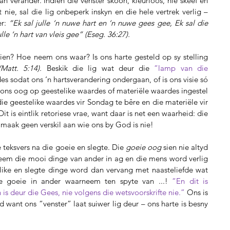
n verander. Indien die venster skoon, kleurloos, nie skeef en 
nie, sal die lig onbeperk inskyn en die hele vertrek verlig – 
r: 
“Ek sal julle ‘n nuwe hart en ‘n nuwe gees gee, Ek sal die 
ulle ‘n hart van vleis gee” (Eseg. 36:27).
sien? Hoe neem ons waar? Is ons harte gesteld op sy stelling 
Matt. 5:14). 
Beskik die lig wat deur die 
“lamp van die 
s sodat ons ‘n hartsverandering ondergaan, of is ons visie só 
s ons oog op geestelike waardes of materiële waardes ingestel 
ie geestelike waardes vir Sondag te bêre en die materiële vir 
 is eintlik retoriese vrae, want daar is net een waarheid: die 
, maak geen verskil aan wie ons by God is nie!
 teksvers na die goeie en slegte. Die 
goeie oog
 sien nie altyd 
neem die mooi dinge van ander in ag en die mens word verlig 
elike en slegte dinge word dan vervang met naasteliefde wat 
ie goeie in ander waarneem ten spyte van ...! 
“En dit is 
is deur die Gees, nie volgens die wetsvoorskrifte nie.”
 Ons is 
d want ons “venster” laat suiwer lig deur – ons harte is besny 