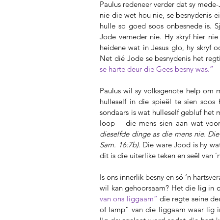
Paulus redeneer verder dat sy mede-
nie die wet hou nie, se besnydenis ei
hulle so goed soos onbesnede is. S
Jode verneder nie. Hy skryf hier nie
heidene wat in Jesus glo, hy skryf 
Net dié Jode se besnydenis het reg
se harte deur die Gees besny was.”
Paulus wil sy volksgenote help om 
hulleself in die spieël te sien soos
sondaars is wat hulleself gebluf het 
loop – die mens sien aan wat voor
dieselfde dinge as die mens nie. Die 
Sam. 16:7b). 
Die ware Jood is hy wat
dit is die uiterlike teken en seël van ’
Is ons innerlik besny en só ‘n hartsv
wil kan gehoorsaam? Het die lig in
van ons liggaam” 
die regte seine de
of lamp” van die liggaam waar lig i