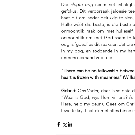
Die 
slegte oog
 neem net inhaligh
gefokus. Dit veroorsaak jaloesie tee
haat dit om ander gelukkig te sien, 
Hulle wéét die beste, ís die beste e
onmoontlik raak om met hulleself
onmoontlik om met God saam te le
oog is ‘goed’ as dit raaksien dat die 
in my oog, en sodoende in my hart 
immers niemand voor nie!
“There can be no fellowship between
heart is frozen with meanness” (Willi
Gebed:
 Ons Vader, daar is so baie 
“Waar is God, wys Hom vir ons?
As
Here, help my deur u Gees om Chris
lewe te kry.
Laat ek met alles binne 