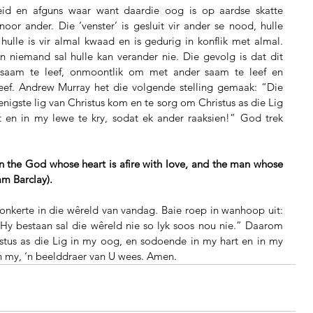
eid en afguns waar want daardie oog is op aardse skatte 
noor ander. Die ‘venster’ is gesluit vir ander se nood, hulle 
hulle is vir almal kwaad en is gedurig in konflik met almal. 
n niemand sal hulle kan verander nie. Die gevolg is dat dit 
 saam te leef, onmoontlik om met ander saam te leef en 
ef.
Andrew Murray het die volgende stelling gemaak: “Die 
enigste lig van Christus kom en te sorg om Christus as die Lig 
en in my lewe te kry, sodat ek ander raaksien!” God trek 
 the God whose heart is afire with love, and the man whose 
am Barclay).
donkerte in die wêreld van vandag. Baie roep in wanhoop uit: 
 Hy bestaan sal die wêreld nie so lyk soos nou nie.” Daarom 
tus as die Lig in my oog, en sodoende in my hart en in my 
in my, ‘n beelddraer van U wees. Amen.