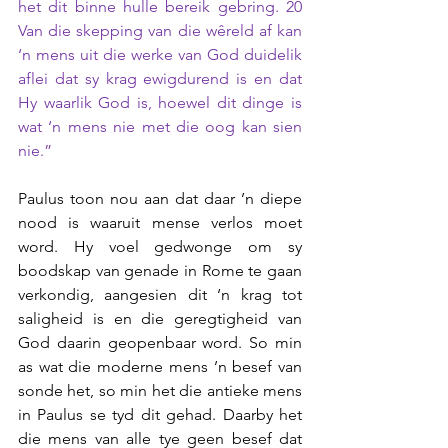
het dit binne hulle bereik gebring. 20 
Van die skepping van die wêreld af kan 
‘n mens uit die werke van God duidelik 
aflei dat sy krag ewigdurend is en dat 
Hy waarlik God is, hoewel dit dinge is 
wat ‘n mens nie met die oog kan sien 
nie.”
Paulus toon nou aan dat daar ’n diepe 
nood is waaruit mense verlos moet 
word. Hy voel gedwonge om sy 
boodskap van genade in Rome te gaan 
verkondig, aangesien dit ‘n krag tot 
saligheid is en die geregtigheid van 
God daarin geopenbaar word. So min 
as wat die moderne mens ’n besef van 
sonde het, so min het die antieke mens 
in Paulus se tyd dit gehad. Daarby het 
die mens van alle tye geen besef dat 