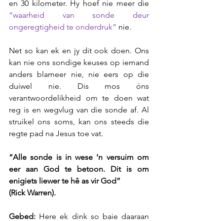
en 30 kilometer. Hy hoef nie meer die 
“waarheid van sonde deur 
ongeregtigheid te onderdruk”
 nie.
Net so kan ek en jy dit ook doen. Ons 
kan nie ons sondige keuses op iemand 
anders blameer nie, nie eers op die 
duiwel nie. Dis mos óns 
verantwoordelikheid om te doen wat 
reg is en wegvlug van die sonde af. Al 
struikel ons soms, kan ons steeds die 
regte pad na Jesus toe vat.
“Alle sonde is in wese ‘n versuim om 
eer aan God te betoon. Dit is om 
enigiets liewer te hê as vir God” 
(Rick Warren).
Gebed:
 Here ek dink so baie daaraan 