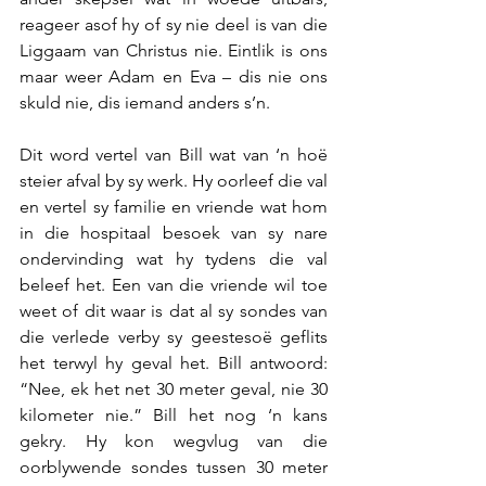
reageer asof hy of sy nie deel is van die 
Liggaam van Christus nie. Eintlik is ons 
maar weer Adam en Eva – dis nie ons 
skuld nie, dis iemand anders s’n.
Dit word vertel van Bill wat van ‘n hoë 
steier afval by sy werk. Hy oorleef die val 
en vertel sy familie en vriende wat hom 
in die hospitaal besoek van sy nare 
ondervinding wat hy tydens die val 
beleef het. Een van die vriende wil toe 
weet of dit waar is dat al sy sondes van 
die verlede verby sy geestesoë geflits 
het terwyl hy geval het. Bill antwoord: 
“Nee, ek het net 30 meter geval, nie 30 
kilometer nie.” Bill het nog ‘n kans 
gekry. Hy kon wegvlug van die 
oorblywende sondes tussen 30 meter 