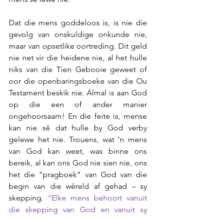
Dat die mens goddeloos is, is nie die 
gevolg van onskuldige onkunde nie, 
maar van opsetlike oortreding. Dit geld 
nie net vir die heidene nie, al het hulle 
niks van die Tien Gebooie geweet of 
oor die openbaringsboeke van die Ou 
Testament beskik nie. Álmal is aan God 
op die een of ander manier 
ongehoorsaam! En die feite is, mense 
kan nie sê dat hulle by God verby 
gelewe het nie. Trouens, wat ’n mens 
van God kan weet, was binne ons 
bereik, al kan ons God nie sien nie, ons 
het die “pragboek” van God van die 
begin van die wêreld af gehad – sy 
skepping. 
“Elke mens behoort vanuit 
die skepping van God en vanuit sy 