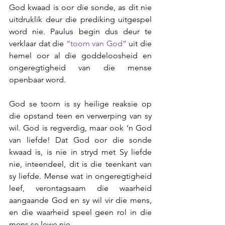
God kwaad is oor die sonde, as dit nie 
uitdruklik deur die prediking uitgespel 
word nie. Paulus begin dus deur te 
verklaar dat die 
“toorn van God”
uit die 
hemel oor al die goddeloosheid en 
ongeregtigheid van die mense 
openbaar word.
God se toorn is sy heilige reaksie op 
die opstand teen en verwerping van sy 
wil. God is regverdig, maar ook ‘n God 
van liefde! Dat God oor die sonde 
kwaad is, is nie in stryd met Sy liefde 
nie, inteendeel, dit is die teenkant van 
sy liefde. Mense wat in ongeregtigheid 
leef, verontagsaam die waarheid 
aangaande God en sy wil vir die mens, 
en die waarheid speel geen rol in die 
mens se lewe nie.