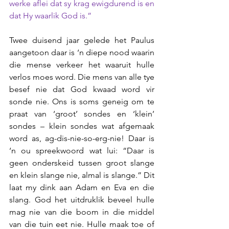
werke aflei dat sy krag ewigdurend is en 
dat Hy waarlik God is.”
Twee duisend jaar gelede het Paulus 
aangetoon daar is ‘n diepe nood waarin 
die mense verkeer het waaruit hulle 
verlos moes word. Die mens van alle tye 
besef nie dat God kwaad word vir 
sonde nie. Ons is soms geneig om te 
praat van ‘groot’ sondes en ‘klein’ 
sondes – klein sondes wat afgemaak 
word as, ag-dis-nie-so-erg-nie! Daar is 
‘n ou spreekwoord wat lui: “Daar is 
geen onderskeid tussen groot slange 
en klein slange nie, almal is slange.” Dit 
laat my dink aan Adam en Eva en die 
slang. God het uitdruklik beveel hulle 
mag nie van die boom in die middel 
van die tuin eet nie. Hulle maak toe of 