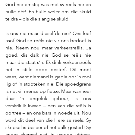
God nie ernstig was met sy reëls nie en 
hulle éét! En hulle weier om die skuld 
te dra – dis die slang se skuld.
Is ons nie maar dieselfde nie? Ons leef 
asof God se reëls nie vir ons bedoel is 
nie. Neem nou maar verkeersreëls. Ja 
goed, dis dalk nie God se reëls nie 
maar die staat s’n. Ek dink verkeersreëls 
het ‘n stille dood gesterf. Dit moet 
wees, want niemand is gepla oor ‘n rooi 
lig of ‘n stopteken nie. Die spoedgrens 
is net vir mense op fietse. Maar wanneer 
daar ‘n ongeluk gebeur, is ons 
verskriklik kwaad – een van die reëls is 
oortree – en ons bars in woede uit. Nou 
word dit deel van die Here se reëls. Sy 
skepsel is beseer of het dalk gesterf! Sy 
ander skepsel wat in woede uitbars, 