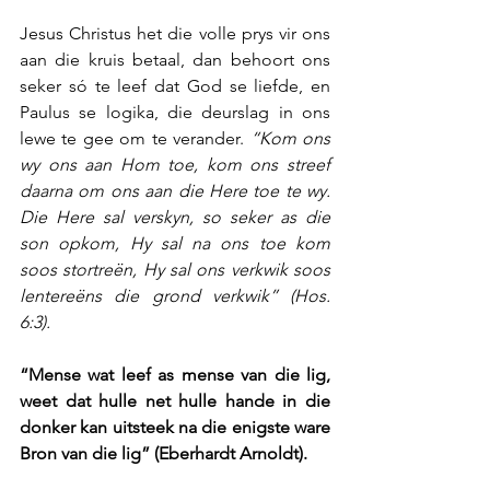
Jesus Christus het die volle prys vir ons 
aan die kruis betaal, dan behoort ons 
seker só te leef dat God se liefde, en 
Paulus se logika, die deurslag in ons 
lewe te gee om te verander. 
“Kom ons 
wy ons aan Hom toe, kom ons streef 
daarna om ons aan die Here toe te wy. 
Die Here sal verskyn, so seker as die 
son opkom, Hy sal na ons toe kom 
soos stortreën, Hy sal ons verkwik soos 
lentereëns die grond verkwik” (Hos. 
6:3).
“Mense wat leef as mense van die lig, 
weet dat hulle net hulle hande in die 
donker kan uitsteek na die enigste ware 
Bron van die lig” (Eberhardt Arnoldt). 