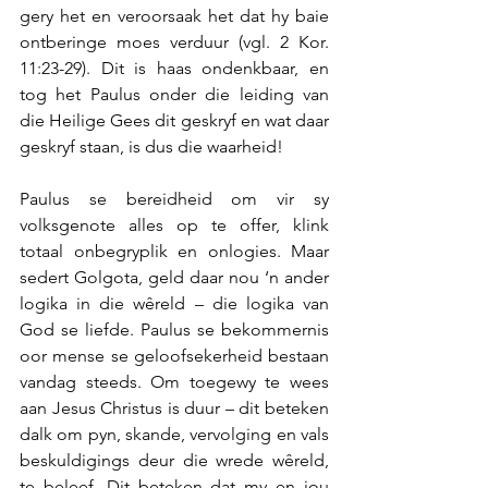
gery het en veroorsaak het dat hy baie 
ontberinge moes verduur (vgl. 2 Kor. 
11:23-29). Dit is haas ondenkbaar, en 
tog het Paulus onder die leiding van 
die Heilige Gees dit geskryf en wat daar 
geskryf staan, is dus die waarheid!
Paulus se bereidheid om vir sy 
volksgenote alles op te offer, klink 
totaal onbegryplik en onlogies. Maar 
sedert Golgota, geld daar nou ‘n ander 
logika in die wêreld – die logika van 
God se liefde. Paulus se bekommernis 
oor mense se geloofsekerheid bestaan 
vandag steeds. Om toegewy te wees 
aan Jesus Christus is duur – dit beteken 
dalk om pyn, skande, vervolging en vals 
beskuldigings deur die wrede wêreld, 
te beleef. Dit beteken dat my en jou