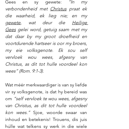
Gees en sy gewete: 
“In my 
verbondenheid met 
Christus
 praat ek 
die waarheid, ek lieg nie; en my 
gewete
, wat deur die 
Heilige 
Gees
 gelei word, getuig saam met my 
dat daar by my groot droefheid en 
voortdurende hartseer is oor my broers, 
my eie volksgenote. Ek sou self 
vervloek wou wees, afgesny van 
Christus, as dit tot hulle voordeel kon 
wees” (Rom. 9:1-3).
Wat méér merkwaardiger is van sy liefde 
vir sy volksgenote, is dat hy bereid was 
om 
“self vervloek te wou wees, afgesny 
van Christus, as dit tot hulle voordeel 
kon wees.”
Sjoe, woorde swaar van 
inhoud en betekenis! Trouens, dis juis 
húlle wat telkens sy werk in die wiele 