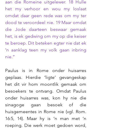
aan die Romeine uitgelewer. 18 Hulle 
het my verhoor en wou my loslaat 
omdat daar geen rede was om my ter 
dood te veroordeel nie. 19 Maar omdat 
die Jode daarteen beswaar gemaak 
het, is ek gedwing om my op die keiser 
te beroep. Dit beteken egter nie dat ek 
‘n aanklag teen my volk gaan inbring 
nie.”
Paulus is in Rome onder huisarres 
geplaas. Hierdie ‘ligte’ gevangeskap 
het dit vir hom moontlik gemaak om 
besoekers te ontvang. Omdat Paulus 
onder huisarres was, kon hy nie die 
sinagoge gaan besoek of die 
huisgemeentes in Rome nie (vgl. Rom. 
16:5, 14). Maar hy is ‘n man met ‘n 
roeping. Die werk moet gedoen word, 