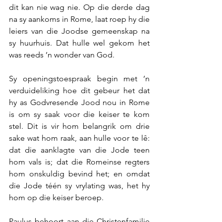
dit kan nie wag nie. Op die derde dag 
na sy aankoms in Rome, laat roep hy die 
leiers van die Joodse gemeenskap na 
sy huurhuis.
Dat hulle wel gekom het 
was reeds ’n wonder van God.
Sy openingstoespraak begin met ’n 
verduideliking hoe dit gebeur het dat 
hy as Godvresende Jood nou in Rome 
is om sy saak voor die keiser te kom 
stel. Dit is vir hom belangrik om drie 
sake wat hom raak, aan hulle voor te lê: 
dat die aanklagte van die Jode teen 
hom vals is; dat die Romeinse regters 
hom onskuldig bevind het; en omdat 
die Jode téén sy vrylating was, het hy 
hom op die keiser beroep.
Paulus behoort aan die Christenfamilie 