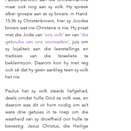
maar ook nog aan sy volk. Hy spreek 
albei groepe aan as sy broers: in Hand. 
15:36 sy Christenbroers, hier sy Joodse 
broers wat nie Christene is nie. Hy praat 
met die Jode van 
‘ons volk’
 en van 
‘die 
gebruike van ons voorvaders’, 
juis om 
sy lojaliteit aan die leerstellings en 
tradisies van die Israeliete te 
beklemtoon. Daarom kon hy met reg 
ook sê dat hy geen aanklag teen sy volk 
het nie.
Paulus het sy volk steeds liefgehad, 
deels omdat hulle Gód se volk was, en 
daarom was dit vir hom nodig om as’t 
ware drie getuies in te roep om die 
waarheid van sy droefheid oor hulle te 
bevestig: Jesus Christus, die Heilige 