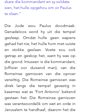
skare die kommandant en sy soldate 
sien, het hulle opgehou om vir Paulus 
te slaan.”
Die Jode wou Paulus doodmaak. 
Genadeloos word hy uit die tempel 
gesleep. Omdat hulle geen wapens 
gehad het nie, het hulle hom met vuiste 
en stokke geslaan. Voete sou ook 
getrap en geskop het, want hy was op 
die grond. Intussen is die kommandant, 
(offisier oor duisend man), van die 
Romeinse garnisoen van die oproer 
verwittig. Die Romeinse garnisoen was 
direk langs die tempel gevestig in 
kasernes wat as ‘Fort Antonio’ bekend 
gestaan het. Die Romeinse garnisoen 
was verantwoordelik om wet en orde in 
Jerusalem te handhaaf, daarom het die 