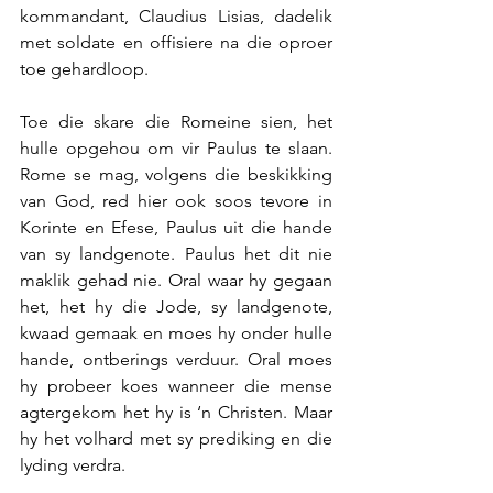
kommandant, Claudius Lisias, dadelik 
met soldate en offisiere na die oproer 
toe gehardloop.
Toe die skare die Romeine sien, het 
hulle opgehou om vir Paulus te slaan. 
Rome se mag, volgens die beskikking 
van God, red hier ook soos tevore in 
Korinte en Efese, Paulus uit die hande 
van sy landgenote. Paulus het dit nie 
maklik gehad nie. Oral waar hy gegaan 
het, het hy die Jode, sy landgenote, 
kwaad gemaak en moes hy onder hulle 
hande, ontberings verduur. Oral moes 
hy probeer koes wanneer die mense 
agtergekom het hy is ‘n Christen. Maar 
hy het volhard met sy prediking en die 
lyding verdra.