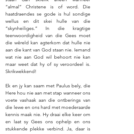
“almal” Christene is of word. Die 
haatdraendes se gode is hul sondige 
wellus en dit skei hulle van die 
“skynheiliges.” In die kragtige 
teenwoordigheid van die Gees moet 
die wêreld kan agterkom dat hulle nie 
aan die kant van God staan nie. Iemand 
wat nie aan God wil behoort nie kan 
maar weet dat hy of sy veroordeel is. 
Skrikwekkend!
Ek en jy kan saam met Paulus bely, die 
Here hou nie aan met stap wanneer ons 
voete vashaak aan die ontberings van 
die lewe en ons hard met moederaarde 
kennis maak nie. Hy draai elke keer om 
en laat sy Gees ons ophelp en ons 
stukkende plekke verbind. Ja, daar is 