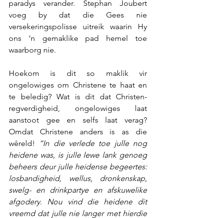
paradys verander. Stephan Joubert 
voeg by dat die Gees nie 
versekeringspolisse uitreik waarin Hy 
ons ‘n gemaklike pad hemel toe 
waarborg nie.
Hoekom is dit so maklik vir 
ongelowiges om Christene te haat en 
te beledig? Wat is dit dat Christen-
regverdigheid, ongelowiges laat 
aanstoot gee en selfs laat verag? 
Omdat Christene anders is as die 
wêreld! 
“In die verlede toe julle nog 
heidene was, is julle lewe lank genoeg 
beheers deur julle heidense begeertes: 
losbandigheid, wellus, dronkenskap, 
swelg- en drinkpartye en afskuwelike 
afgodery. Nou vind die heidene dit 
vreemd dat julle nie langer met hierdie 