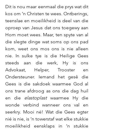
Dit is nou maar eenmaal die prys wat dit 
kos om ‘n Christen te wees. Ontberings, 
teenslae en moeilikheid is deel van die 
oproep van Jesus dat ons toegewy aan 
Hom moet wees. Maar, ten spyte van al 
die slegte dinge wat soms op ons pad 
kom, weet ons mos ons is nie alleen 
nie. In sulke tye is die Heilige Gees 
steeds aan die werk, Hy is ons 
Advokaat, Helper, Trooster en 
Ondersteuner. Iemand het gesê die 
Gees is die sakdoek waarmee God al 
ons trane afdroog as ons die dag huil 
en die 
elastoplast
 waarmee Hy die 
wonde verbind wanneer ons val en 
seerkry. Mooi né! Wat die Gees egter 
nié is nie, is ‘n towerstaf wat elke stukkie 
moeilikheid eensklaps in ‘n stukkie 