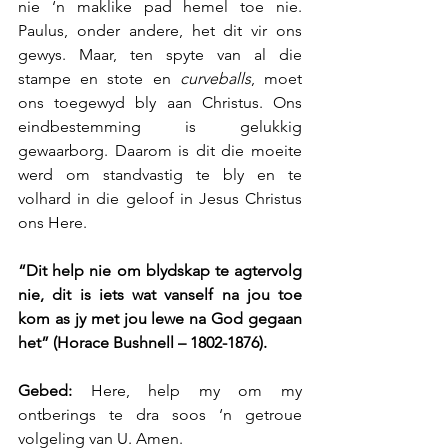
nie ‘n maklike pad hemel toe nie. 
Paulus, onder andere, het dit vir ons 
gewys. Maar, ten spyte van al die 
stampe en stote en 
curveballs
, moet 
ons toegewyd bly aan Christus. Ons 
eindbestemming is gelukkig 
gewaarborg. Daarom is dit die moeite 
werd om standvastig te bly en te 
volhard in die geloof in Jesus Christus 
ons Here.
“Dit help nie om blydskap te agtervolg 
nie, dit is iets wat vanself na jou toe 
kom as jy met jou lewe na God gegaan 
het” (Horace Bushnell – 1802-1876). 
Gebed: 
Here, help my om my 
ontberings te dra soos ‘n getroue 
volgeling van U. Amen.