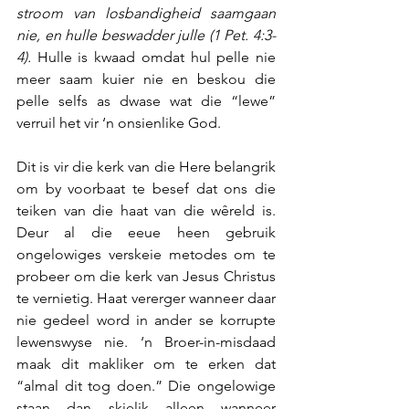
stroom van losbandigheid saamgaan 
nie, en hulle beswadder julle (1 Pet. 4:3-
4). 
Hulle is kwaad omdat hul pelle nie 
meer saam kuier nie en beskou die 
pelle selfs as dwase wat die “lewe” 
verruil het vir ‘n onsienlike God.
Dit is vir die kerk van die Here belangrik 
om by voorbaat te besef dat ons die 
teiken van die haat van die wêreld is. 
Deur al die eeue heen gebruik 
ongelowiges verskeie metodes om te 
probeer om die kerk van Jesus Christus 
te vernietig. Haat vererger wanneer daar 
nie gedeel word in ander se korrupte 
lewenswyse nie. ‘n Broer-in-misdaad 
maak dit makliker om te erken dat 
“almal dit tog doen.” Die ongelowige 
staan dan skielik alleen wanneer 