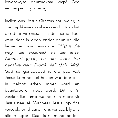
lewenswyse deurmekaar krap! Gee 
eerder pad, Jy is lastig.
Indien ons Jesus Christus sou weier, is 
die implikasies skrikwekkend: Ons sluit 
die deur vir onsself na die hemel toe, 
want daar is geen ander deur na die 
hemel as deur Jesus nie: 
“(Hy) is die 
weg, die waarheid en die lewe. 
Niemand (gaan) na die Vader toe 
behalwe deur (Hom) nie” (Joh. 14:6).
God se genadepad is die pad wat 
Jesus kom herstel het en wat deur ons 
in geloof erken moet word en 
beantwoord moet word. Dit is ‘n 
verskriklike ramp wanneer ‘n mens vir 
Jesus nee sê. Wanneer Jesus, op óns 
versoek, omdraai en ons verlaat, bly ons 
alleen agter! Daar is niemand anders 