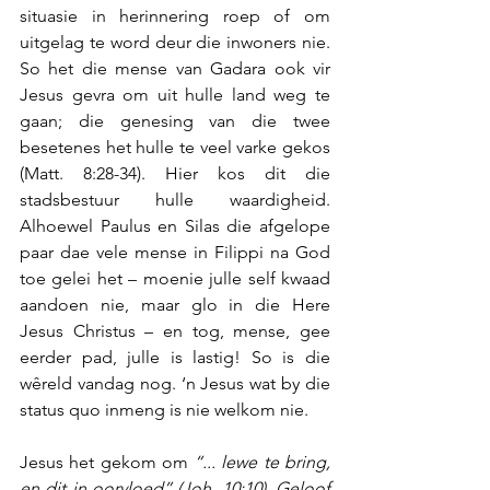
situasie in herinnering roep of om 
uitgelag te word deur die inwoners nie. 
So het die mense van Gadara ook vir 
Jesus gevra om uit hulle land weg te 
gaan; die genesing van die twee 
besetenes het hulle te veel varke gekos 
(Matt. 8:28-34). Hier kos dit die 
stadsbestuur hulle waardigheid. 
Alhoewel Paulus en Silas die afgelope 
paar dae vele mense in Filippi na God 
toe gelei het – moenie julle self kwaad 
aandoen nie, maar glo in die Here 
Jesus Christus – en tog, mense, gee 
eerder pad, julle is lastig! So is die 
wêreld vandag nog.
‘n Jesus wat by die 
status quo inmeng is nie welkom nie.
Jesus het gekom om 
“... lewe te bring, 
en dit in oorvloed” (Joh. 10:10). Geloof 