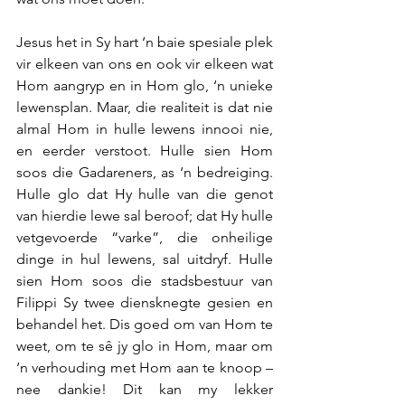
Jesus het in Sy hart ‘n baie spesiale plek 
vir elkeen van ons en ook vir elkeen wat 
Hom aangryp en in Hom glo, ‘n unieke 
lewensplan. Maar, die realiteit is dat nie 
almal Hom in hulle lewens innooi nie, 
en eerder verstoot. Hulle sien Hom 
soos die Gadareners, as ‘n bedreiging. 
Hulle glo dat Hy hulle van die genot 
van hierdie lewe sal beroof; dat Hy hulle 
vetgevoerde “varke”, die onheilige 
dinge in hul lewens, sal uitdryf. Hulle 
sien Hom soos die stadsbestuur van 
Filippi Sy twee diensknegte gesien en 
behandel het. Dis goed om van Hom te 
weet, om te sê jy glo in Hom, maar om 
‘n verhouding met Hom aan te knoop – 
nee dankie! Dit kan my lekker 