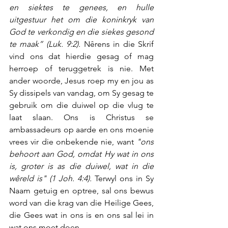
en siektes te genees, en hulle 
uitgestuur het om die koninkryk van 
God te verkondig en die siekes gesond 
te maak” (Luk. 9:2). 
Nêrens in die Skrif 
vind ons dat hierdie gesag of mag 
herroep of teruggetrek is nie. Met 
ander woorde, Jesus roep my en jou as 
Sy dissipels van vandag, om Sy gesag te 
gebruik om die duiwel op die vlug te 
laat slaan. Ons is Christus se 
ambassadeurs op aarde en ons moenie 
vrees vir die onbekende nie, want 
"ons 
behoort aan God, omdat Hy wat in ons 
is, groter is as die duiwel, wat in die 
wêreld is" (1 Joh. 4:4).
 Terwyl ons in Sy 
Naam getuig en optree, sal ons bewus 
word van die krag van die Heilige Gees, 
die Gees wat in ons is en ons sal lei in 
wat ons moet doen. 