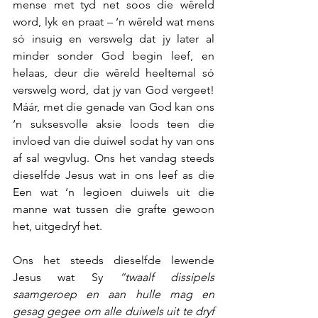
mense met tyd net soos die wêreld 
word, lyk en praat – ‘n wêreld wat mens 
só insuig en verswelg dat jy later al 
minder sonder God begin leef, en 
helaas, deur die wêreld heeltemal só 
verswelg word, dat jy van God vergeet! 
Máár, met die genade van God kan ons 
‘n suksesvolle aksie loods teen die 
invloed van die duiwel sodat hy van ons 
af sal wegvlug. Ons het vandag steeds 
dieselfde Jesus wat in ons leef as die 
Een wat ‘n legioen duiwels uit die 
manne wat tussen die grafte gewoon 
het, uitgedryf het.
Ons het steeds dieselfde lewende 
Jesus wat Sy 
“twaalf dissipels 
saamgeroep en aan hulle mag en 
gesag gegee om alle duiwels uit te dryf 