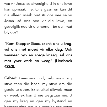
wat vir Jesus se afwesigheid in ons lewe 
kan opmaak nie. Ons gaan en kan dit 
nie alleen máák nie! As ons nee sê vir 
Jesus, sê ons nee vir die lewe, en 
gevolglik nee vir die hemel! En dan, wat 
bly oor? 
“Kom Skepper-Gees, skenk ons u krag, 
vul ons met moed vir elke dag. Ook 
wanneer pyn en sorge knaag, sal ons 
met ywer werk en waag” (Liedboek 
433:3).  
Gebed: 
Gees van God, help my in my 
stryd teen die bose, my stryd om die 
goeie te doen. Ek struikel dikwels maar 
ek wéét, ek kan U nie wegstuur nie. U 
gee my krag en gee my bystand en 
bemagtiging om die aanslae van satan 