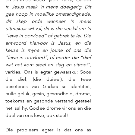
in Jesus maak ‘n mens doelgerig. Dit 
gee hoop in moeilike omstandighede; 
dit skep orde wanneer ‘n mens 
uitmekaar wil val; dit is die verskil om ‘n 
“lewe in oorvloed” of gebrek te lei. Die 
antwoord hiervoor is Jesus, en die 
keuse is myne en joune of ons die 
“lewe in oorvloed”, of eerder die “dief 
wat net kom steel en slag en uitroei”,
verkies. Ons is egter gewaarsku: Soos 
die dief, (die duiwel), die twee 
besetenes van Gadara se identiteit, 
hulle geluk, gesin, gesondheid, drome, 
toekoms en gesonde verstand gesteel 
het, sal hy, God se drome vir ons en die 
doel van ons lewe, ook steel!  
Die probleem egter is dat ons as 