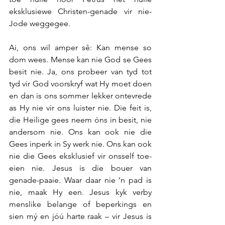
eksklusiewe Christen-genade vir nie-
Jode weggegee.
Ai, ons wil amper sê: Kan mense so 
dom wees. Mense kan nie God se Gees 
besit nie. Ja, ons probeer van tyd tot 
tyd vir God voorskryf wat Hy moet doen 
en dan is ons sommer lekker ontevrede 
as Hy nie vir ons luister nie. Die feit is, 
die Heilige gees neem óns in besit, nie 
andersom nie. Ons kan ook nie die 
Gees inperk in Sy werk nie. Ons kan ook 
nie die Gees eksklusief vir onsself toe-
eien nie. Jesus is die bouer van 
genade-paaie. Waar daar nie ‘n pad is 
nie, maak Hy een. Jesus kyk verby 
menslike belange of beperkings en 
sien mý en jóú harte raak – vir Jesus is 