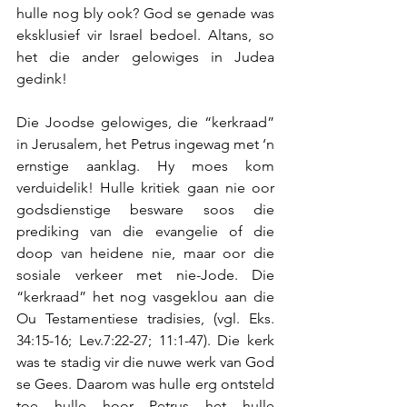
hulle nog bly ook? God se genade was 
eksklusief vir Israel bedoel. Altans, so 
het die ander gelowiges in Judea 
gedink!
Die Joodse gelowiges, die “kerkraad” 
in Jerusalem, het Petrus ingewag met ‘n 
ernstige aanklag. Hy moes kom 
verduidelik! Hulle kritiek gaan nie oor 
godsdienstige besware soos die 
prediking van die evangelie of die 
doop van heidene nie, maar
oor die 
sosiale verkeer met nie-Jode. Die 
“kerkraad” het nog vasgeklou aan die 
Ou Testamentiese tradisies, (vgl. Eks. 
34:15-16; Lev.7:22-27; 11:1-47). Die kerk 
was te stadig vir die nuwe werk van God 
se Gees. Daarom was hulle erg ontsteld 
toe hulle hoor Petrus het hulle 