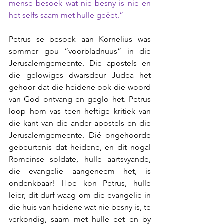
mense besoek wat nie besny is nie en 
het selfs saam met hulle geëet.” 
Petrus se besoek aan Kornelius was 
sommer gou “voorbladnuus” in die 
Jerusalemgemeente. Die apostels en 
die gelowiges dwarsdeur Judea het 
gehoor dat die
heidene ook die woord 
van God ontvang en geglo het. Petrus 
loop hom vas teen heftige kritiek van 
die kant van die ander apostels en die 
Jerusalemgemeente.
Dié ongehoorde 
gebeurtenis dat heidene, en dit nogal 
Romeinse soldate, hulle aartsvyande, 
die evangelie aangeneem het, is 
ondenkbaar! Hoe kon Petrus, hulle 
leier, dit durf waag om die evangelie in 
die huis van heidene wat nie besny is, te 
verkondig, saam met hulle eet en by 