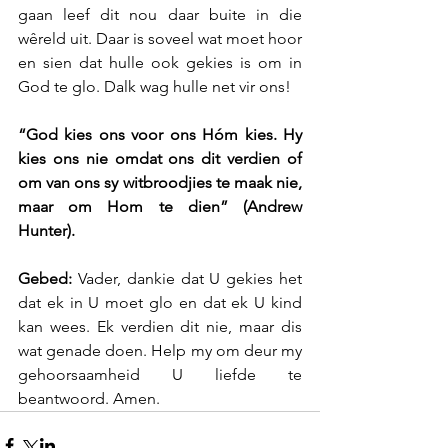
gaan leef dit nou daar buite in die 
wêreld uit. Daar is soveel wat moet hoor 
en sien dat hulle ook gekies is om in 
God te glo. Dalk wag hulle net vir ons!
“God kies ons voor ons Hóm kies. Hy 
kies ons nie omdat ons dit verdien of 
om van ons sy witbroodjies te maak nie, 
maar om Hom te dien” (Andrew 
Hunter). 
Gebed: 
Vader, dankie dat U gekies het 
dat ek in U moet glo en dat ek U kind 
kan wees. Ek verdien dit nie, maar dis 
wat genade doen. Help my om deur my 
gehoorsaamheid U liefde te 
beantwoord. Amen.