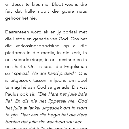
vir Jesus te kies nie. Bloot weens die 
feit dat hulle nooit die goeie nuus 
gehoor het nie. 
Daarenteen word ek en jy oorlaai met 
die liefde en genade van God. Ons het 
die verlossingsboodskap op al die 
platforms in die media, in die kerk, in 
ons vriendekringe, in ons gesinne en in 
ons harte. Ons is soos die Engelsman 
sê “
special. We are hand picked
.” Ons 
is uitgesoek tussen miljoene om deel 
te mag hê aan God se genade. Dis wat 
Paulus ook sê: 
“Die Here het julle baie 
lief. En dis nie net lippetaal nie. God 
het julle al lankal uitgesoek om in Hom 
te glo. Daar aan die begin het die Here 
beplan dat julle die waarheid sou ken ... 
en gesorg dat julle die goeie nuus oor 