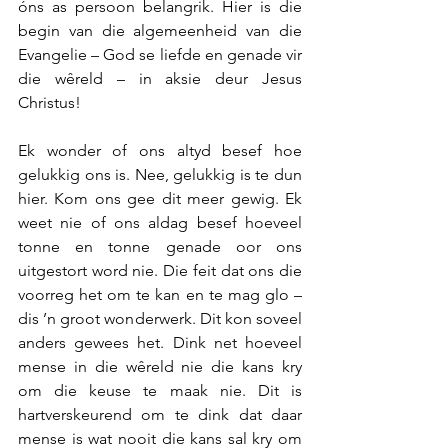
óns as persoon belangrik. Hier is die 
begin van die algemeenheid van die 
Evangelie – God se liefde en genade vir 
die wêreld – in aksie deur Jesus 
Christus!
Ek wonder of ons altyd besef hoe 
gelukkig ons is. Nee, gelukkig is te dun 
hier. Kom ons gee dit meer gewig. Ek 
weet nie of ons aldag besef hoeveel 
tonne en tonne genade oor ons 
uitgestort word nie. Die feit dat ons die 
voorreg het om te kan en te mag glo – 
dis ’n groot wonderwerk. Dit kon soveel 
anders gewees het. Dink net hoeveel 
mense in die wêreld nie die kans kry 
om die keuse te maak nie. Dit is 
hartverskeurend om te dink dat daar 
mense is wat nooit die kans sal kry om 