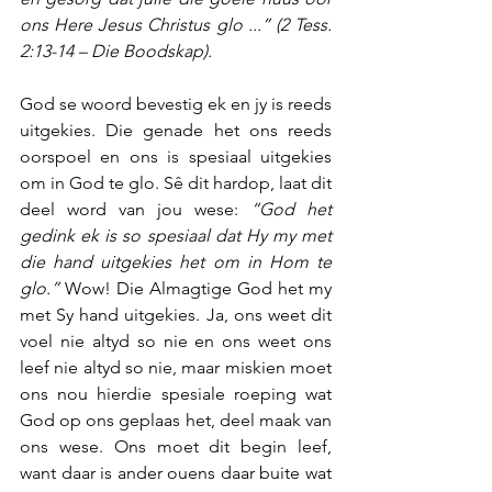
ons Here Jesus Christus glo ...” (2 Tess. 
2:13-14 – Die Boodskap).
God se woord bevestig ek en jy is reeds 
uitgekies. Die genade het ons reeds 
oorspoel en ons is spesiaal uitgekies 
om in God te glo. Sê dit hardop, laat dit 
deel word van jou wese: 
“God het 
gedink ek is so spesiaal dat Hy my met 
die hand uitgekies het om in Hom te 
glo.”
 Wow! Die Almagtige God het my 
met Sy hand uitgekies. Ja, ons weet dit 
voel nie altyd so nie en ons weet ons 
leef nie altyd so nie, maar miskien moet 
ons nou hierdie spesiale roeping wat 
God op ons geplaas het, deel maak van 
ons wese. Ons moet dit begin leef, 
want daar is ander ouens daar buite wat 