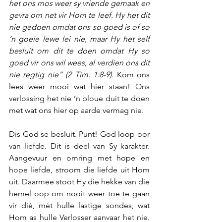
het ons mos weer sy vriende gemaak en 
gevra om net vir Hom te leef. Hy het dit 
nie gedoen omdat ons so goed is of so 
’n goeie lewe lei nie, maar Hy het self 
besluit om dit te doen omdat Hy so 
goed vir ons wil wees, al verdien ons dit 
nie regtig nie” (2 Tim. 1:8-9).
 Kom ons 
lees weer mooi wat hier staan! Ons 
verlossing het nie ’n bloue duit te doen 
met wat ons hier op aarde vermag nie.
Dis God se besluit. Punt! God loop oor 
van liefde. Dit is deel van Sy karakter. 
Aangevuur en omring met hope en 
hope liefde, stroom die liefde uit Hom 
uit. Daarmee stoot Hy die hekke van die 
hemel oop om nooit weer toe te gaan 
vir dié, mét hulle lastige sondes, wat 
Hom as hulle Verlosser aanvaar het nie. 