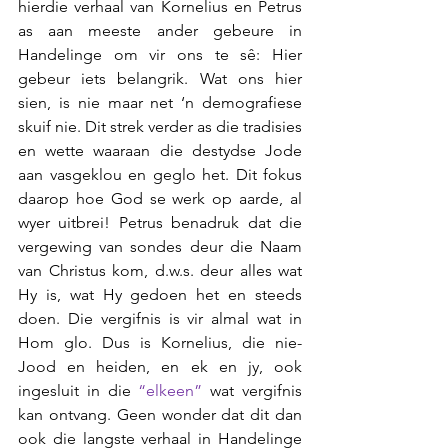
hierdie verhaal van Kornelius en Petrus 
as aan meeste ander gebeure in 
Handelinge om vir ons te sê: Hier 
gebeur iets belangrik. Wat ons hier 
sien, is nie maar net ‘n demografiese 
skuif nie. Dit strek verder as die tradisies 
en wette waaraan die destydse Jode 
aan vasgeklou en geglo het. Dit fokus 
daarop hoe God se werk op aarde, al 
wyer uitbrei! Petrus benadruk dat die 
vergewing van sondes deur die Naam 
van Christus kom, d.w.s. deur alles wat 
Hy is, wat Hy gedoen het en steeds 
doen. Die vergifnis is vir almal wat in 
Hom glo. Dus is Kornelius, die nie-
Jood en heiden, en ek en jy, ook 
ingesluit in die 
“elkeen” 
wat vergifnis 
kan ontvang. Geen wonder dat dit dan 
ook die langste verhaal in Handelinge 