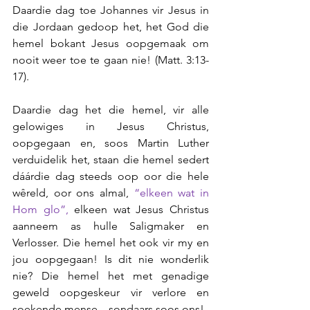
Daardie dag toe Johannes vir Jesus in 
die Jordaan gedoop het, het God die 
hemel bokant Jesus oopgemaak om 
nooit weer toe te gaan nie! (Matt. 3:13-
17). 
Daardie dag het die hemel, vir alle 
gelowiges in Jesus Christus, 
oopgegaan en, soos Martin Luther 
verduidelik het, staan die hemel sedert 
dáárdie dag steeds oop oor die hele 
wêreld, oor ons almal, 
“elkeen wat in 
Hom glo”, 
elkeen wat Jesus Christus 
aanneem as hulle Saligmaker en 
Verlosser. Die hemel het ook vir my en 
jou oopgegaan! Is dit nie wonderlik 
nie? Die hemel het met genadige 
geweld oopgeskeur vir verlore en 
soekende mense – sondaars soos ons! 