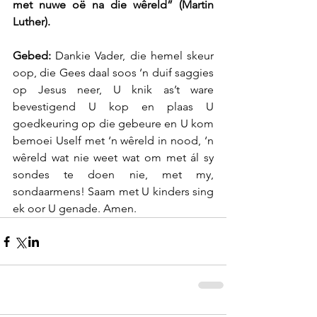
met nuwe oë na die wêreld” (Martin 
Luther).
Gebed:
 Dankie Vader, die hemel skeur 
oop, die Gees daal soos ‘n duif saggies 
op Jesus neer, U knik as’t ware 
bevestigend U kop en plaas U 
goedkeuring op die gebeure en U kom 
bemoei Uself met ‘n wêreld in nood, ‘n 
wêreld wat nie weet wat om met ál sy 
sondes te doen nie, met my, 
sondaarmens! Saam met U kinders sing 
ek oor U genade. Amen. 