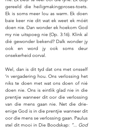
gereeld die heiligmakingproses-toets. 
Ek is soms meer lou as warm. Ek doen 
baie keer nie dit wat ek weet ek móét 
doen nie. Dan wonder ek hoekom God 
my nie uitspoeg nie (Op. 3:16). Klink al 
dié gewonder bekend? Dalk wonder jy 
ook en word jy ook soms deur 
onsekerheid oorval.
Wel, dan is dit tyd dat ons met onsself 
‘n vergadering hou. Ons verlossing het 
niks te doen met wat ons doen of nié 
doen nie. Ons is eintlik glad nie in die 
prentjie wanneer dit oor die verlossing 
van die mens gaan nie. Net die drie-
enige God is in die prentjie wanneer dit 
oor die mens se verlossing gaan. Paulus 
stel dit mooi in Die Boodskap: 
“... God 