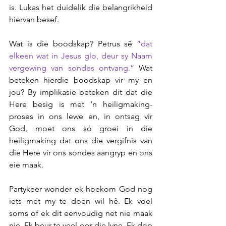
is. Lukas het duidelik die belangrikheid 
hiervan besef.
Wat is die boodskap? Petrus sê 
“dat 
elkeen wat in Jesus glo, deur sy Naam 
vergewing van sondes ontvang.” 
Wat 
beteken hierdie boodskap vir my en 
jou? By implikasie beteken dit dat die 
Here besig is met ‘n heiligmaking-
proses in ons lewe en, in ontsag vir 
God, moet ons só groei in die 
heiligmaking dat ons die vergifnis van 
die Here vir ons sondes aangryp en ons 
eie maak.
Partykeer wonder ek hoekom God nog 
iets met my te doen wil hê. Ek voel 
soms of ek dit eenvoudig net nie maak 
nie. Ek beur te veel oor die lyne. Ek dop 