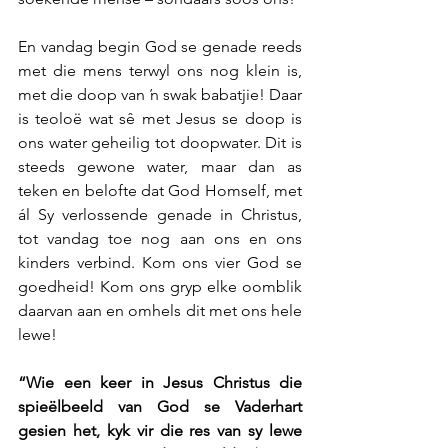
En vandag begin God se genade reeds 
met die mens terwyl ons nog klein is, 
met die doop van ŉ swak babatjie! Daar 
is teoloë wat sê met Jesus se doop is 
ons water geheilig tot doopwater. Dit is 
steeds gewone water, maar dan as 
teken en belofte dat God Homself, met 
ál Sy verlossende genade in Christus, 
tot vandag toe nog aan ons en ons 
kinders verbind. Kom ons vier God se 
goedheid! Kom ons gryp elke oomblik 
daarvan aan en omhels dit met ons hele 
lewe!
“Wie een keer in Jesus Christus die 
spieëlbeeld van God se Vaderhart 
gesien het, kyk vir die res van sy lewe 