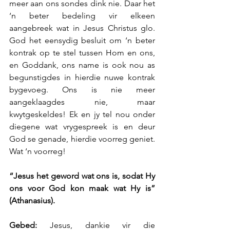
meer aan ons sondes dink nie. Daar het 
‘n beter bedeling vir elkeen 
aangebreek wat in Jesus Christus glo. 
God het eensydig besluit om ‘n beter 
kontrak op te stel tussen Hom en ons, 
en Goddank, ons name is ook nou as 
begunstigdes in hierdie nuwe kontrak 
bygevoeg. Ons is nie meer 
aangeklaagdes nie, maar 
kwytgeskeldes! Ek en jy tel nou onder 
diegene wat vrygespreek is en deur 
God se genade, hierdie voorreg geniet. 
Wat ‘n voorreg!
“Jesus het geword wat ons is, sodat Hy 
ons voor God kon maak wat Hy is” 
(Athanasius).
Gebed: 
Jesus, dankie vir die 