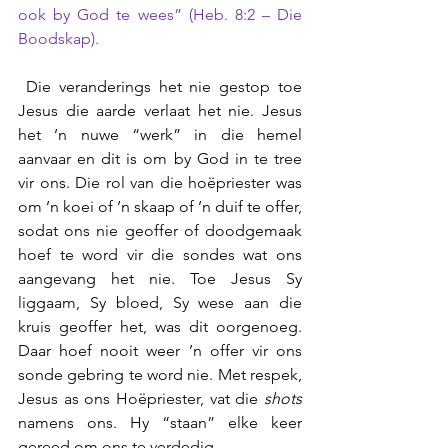
ook by God te wees” (Heb. 8:2 – Die 
Boodskap).
 Die veranderings het nie gestop toe 
Jesus die aarde verlaat het nie. Jesus 
het ’n nuwe “werk” in die hemel 
aanvaar en dit is om by God in te tree 
vir ons. Die rol van die hoëpriester was 
om ’n koei of ’n skaap of ’n duif te offer, 
sodat ons nie geoffer of doodgemaak 
hoef te word vir die sondes wat ons 
aangevang het nie. Toe Jesus Sy 
liggaam, Sy bloed, Sy wese aan die 
kruis geoffer het, was dit oorgenoeg. 
Daar hoef nooit weer ’n offer vir ons 
sonde gebring te word nie. Met respek, 
Jesus as ons Hoëpriester, vat die 
shots
namens ons. Hy “staan” elke keer 
gereed om ons te verdedig.