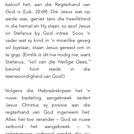
beloof het, aan die Regterhand van 
God is (Luk. 22:69). Dié Jesus wat op 
aarde was, geniet tans die heerlikheid 
in die hemel en Hy staan, so asof Jesus 
vir Stefanus by God intree. Soos ‘n 
vader wat sy kind in ‘n moeilike geveg 
wil bystaan, staan Jesus gereed om in 
te gryp. (Eintlik is dit nie nodig nie, want 
Stefanus, 
“vol van die Heilige Gees,”
bevind hom reeds in die 
teenwoordigheid van God!)
Volgens die Hebreërskrywer het ‘n 
nuwe bedeling aangebreek sedert 
Jesus Christus sy posisie aan die 
regterhand van God ingeneem het. 
Alles het toe verander – God se nuwe 
verbond het aangebreek – ‘n 
splinternuwe verbond omdat die ou 