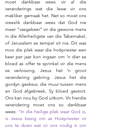
moet dankbaar wees vir al die 
veranderings wat die lewe vir ons 
makliker gemaak het. Net so moet ons 
vreeslik dankbaar wees dat God nie 
meer “vasgekeer” vir die gewone mens 
in die Allerheiligste van die Tabernakel, 
of Jerusalem se tempel sit nie. Dit was 
mos die plek waar die hoëpriester een 
keer per jaar kon ingaan om ‘n dier se 
bloed as offer te sprinkel vir die mens 
se verlossing. Jesus het ’n groot 
verandering gebring. Jesus het die 
gordyn geskeur, die muur tussen mens 
en God afgebreek, Sy bloed gestort. 
Ons kan nou by God uitkom. Vir hierdie 
verandering moet ons so dankbaar 
wees: 
“In die heilige plek waar God is, 
is Jesus besig om as Hoëpriester vir 
ons te doen wat vir ons nodig is om 