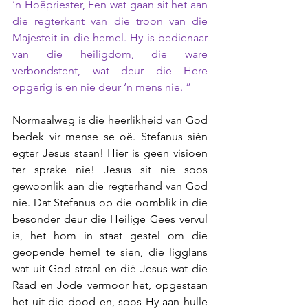
‘n Hoëpriester, Een wat gaan sit het aan 
die regterkant van die troon van die 
Majesteit in die hemel. Hy is bedienaar 
van die heiligdom, die ware 
verbondstent, wat deur die Here 
opgerig is en nie deur ‘n mens nie. ”
Normaalweg is die heerlikheid van God 
bedek vir mense se oë. Stefanus síén 
egter Jesus staan! Hier is geen visioen 
ter sprake nie! Jesus sit nie soos 
gewoonlik aan die regterhand van God 
nie. Dat Stefanus op die oomblik in die 
besonder deur die Heilige Gees vervul 
is, het hom in staat gestel om die 
geopende hemel te sien, die ligglans 
wat uit God straal en dié Jesus wat die 
Raad en Jode vermoor het, opgestaan 
het uit die dood en, soos Hy aan hulle 