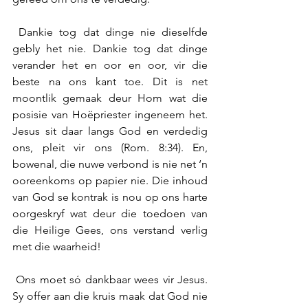
 Dankie tog dat dinge nie dieselfde 
gebly het nie. Dankie tog dat dinge 
verander het en oor en oor, vir die 
beste na ons kant toe. Dit is net 
moontlik gemaak deur Hom wat die 
posisie van Hoëpriester ingeneem het. 
Jesus sit daar langs God en verdedig 
ons, pleit vir ons (Rom. 8:34). En, 
bowenal, die nuwe verbond is nie net ‘n 
ooreenkoms op papier nie. Die inhoud 
van God se kontrak is nou op ons harte 
oorgeskryf wat deur die toedoen van 
die Heilige Gees, ons verstand verlig 
met die waarheid! 
 Ons moet só dankbaar wees vir Jesus. 
Sy offer aan die kruis maak dat God nie 