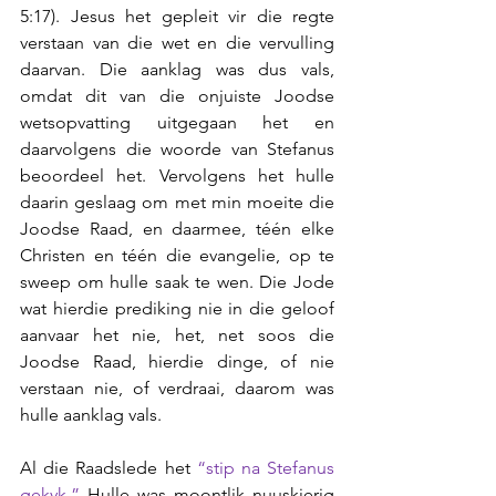
5:17). Jesus het gepleit vir die regte 
verstaan van die wet en die vervulling 
daarvan. Die aanklag was dus vals, 
omdat dit van die onjuiste Joodse 
wetsopvatting uitgegaan het en 
daarvolgens die woorde van Stefanus 
beoordeel het. Vervolgens het hulle 
daarin geslaag om met min moeite die 
Joodse Raad, en daarmee, téén elke 
Christen en téén die evangelie, op te 
sweep om hulle saak te wen. Die Jode 
wat hierdie prediking nie in die geloof 
aanvaar het nie, het, net soos die 
Joodse Raad, hierdie dinge, of nie 
verstaan nie, of verdraai, daarom was 
hulle aanklag vals. 
Al die Raadslede het 
“stip na Stefanus 
gekyk.” 
Hulle was moontlik nuuskierig 