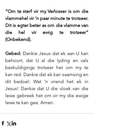
“Om te sterf vir my Verlosser is om die 
vlammehel vir ‘n paar minute te trotseer. 
Dit is egter beter as om die vlamme van 
die hel vir ewig te trotseer” 
(Onbekend). 
Gebed:
 Dankie Jesus dat ek aan U kan 
behoort, dat U al die lyding en vals 
beskuldigings trotseer het om my te 
kan red. Dankie dat ek kan saamsing en 
dit bedoel: Wat ‘n vriend het ek in 
Jesus! Dankie dat U die vloek van die 
lewe gebreek het om vir my die ewige 
lewe te kan gee. Amen.