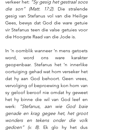
verkeer het: 
“Sy gesig het gestraal soos 
die son” (Matt. 17:2).
 Die stralende 
gesig van Stefanus vol van die Heilige 
Gees, bewys dat God die ware getuie 
vir Stefanus teen die valse getuies voor 
die Hoogste Raad van die Jode is.
In ‘n oomblik wanneer ‘n mens getoets 
word, word ons ware karakter 
geopenbaar. Stefanus het ‘n innerlike 
oortuiging gehad wat hom verseker het 
dat hy aan God behoort. Geen vrees, 
vervolging of beproewing kon hom van 
sy geloof beroof nie omdat hy geweet 
het hy binne die wil van God leef en 
werk: 
“Stefanus, aan wie God baie 
genade en krag gegee het, het groot 
wonders en tekens onder die volk 
gedoen” (v. 8).
 Ek glo hy het dus 