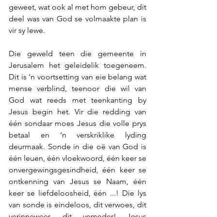
geweet, wat ook al met hom gebeur, dit 
deel was van God se volmaakte plan is 
vir sy lewe. 
Die geweld teen die gemeente in 
Jerusalem het geleidelik toegeneem. 
Dit is ‘n voortsetting van eie belang wat 
mense verblind, teenoor die wil van 
God wat reeds met teenkanting by 
Jesus begin het. Vir die redding van 
één sondaar moes Jesus die volle prys 
betaal en ‘n verskriklike lyding 
deurmaak. Sonde in die oë van God is 
één leuen, één vloekwoord, één keer se 
onvergewingsgesindheid, één keer se 
ontkenning van Jesus se Naam, één 
keer se liefdeloosheid, één ...! Die lys 
van sonde is eindeloos, dit verwoes, dit 
verinneweer, dit verneder! Jesus 