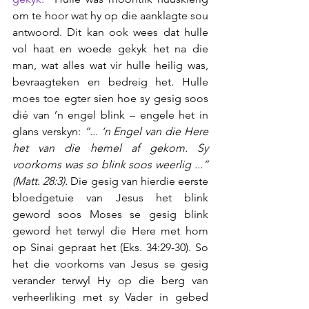
om te hoor wat hy op die aanklagte sou 
antwoord. Dit kan ook wees dat hulle 
vol haat en woede gekyk het na die 
man, wat alles wat vir hulle heilig was, 
bevraagteken en bedreig het. Hulle 
moes toe egter sien hoe sy gesig soos 
dié van ’n engel blink – engele het in 
glans verskyn: 
“... ‘n Engel van die Here 
het van die hemel af gekom. Sy 
voorkoms was so blink soos weerlig ...” 
(Matt. 28:3).
 Die gesig van hierdie eerste 
bloedgetuie van Jesus het blink 
geword soos Moses se gesig blink 
geword het terwyl die Here met hom 
op Sinai gepraat het (Eks. 34:29-30). So 
het die voorkoms van Jesus se gesig 
verander terwyl Hy op die berg van 
verheerliking met sy Vader in gebed 