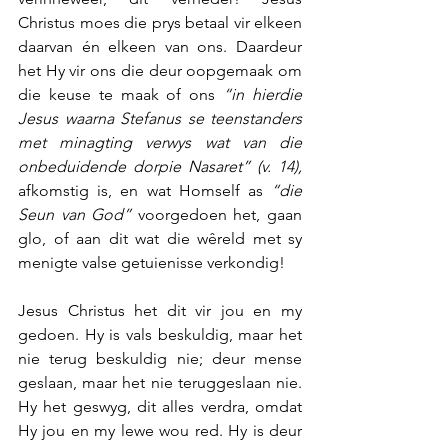
Christus moes die prys betaal vir elkeen 
daarvan én elkeen van ons. Daardeur 
het Hy vir ons die deur oopgemaak om 
die keuse te maak of ons 
“in hierdie 
Jesus waarna Stefanus se teenstanders 
met minagting verwys wat van die 
onbeduidende dorpie Nasaret” (v. 14),
afkomstig is, en wat Homself as 
“die 
Seun van God”
 voorgedoen het, gaan 
glo, of aan dit wat die wêreld met sy 
menigte valse getuienisse verkondig!
Jesus Christus het dit vir jou en my 
gedoen. Hy is vals beskuldig, maar het 
nie terug beskuldig nie; deur mense 
geslaan, maar het nie teruggeslaan nie. 
Hy het geswyg, dit alles verdra, omdat 
Hy jou en my lewe wou red. Hy is deur 