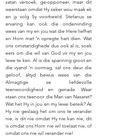
satan versoek, ge-opponeer, maar dit 
weerstaan omdat Hy seker wou maak ek 
en jy volg Sy voorbeeld. Stefanus se 
ervaring kan ook die ondervinding 
wees van my en jou wat die Here liefhet 
en Hom met ‘n opregte hart dien. Wat 
ons omstandighede dus ook al is, soek 
eers om die wil van God vir my en jou 
lewe te ken. Al is die spanning groot en 
die vyand ‘n oormag, sal ons deur die 
geloof, altyd bewus wees van die 
Almagtige se liefdevolle 
teenwoordigheid en genade. Waar 
staan ons teenoor die Man van Nasaret? 
Wat het Hy in jou en my lewe bereik? As 
Hy nie geslaag het om ons te verander 
nie, is dit nie omdat Hy nie kan nie, dit 
is omdat ons Hom nie wil toelaat nie, of 
omdat ons nie wil verander nie!