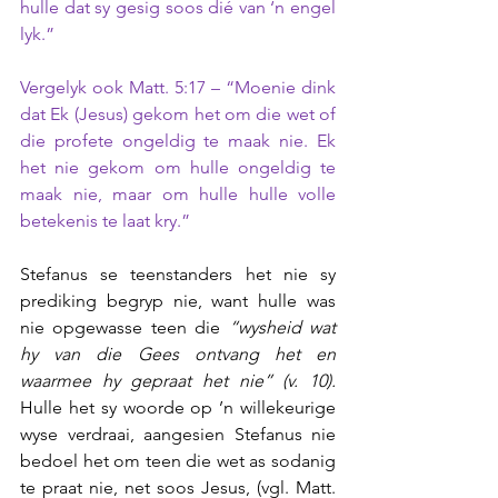
hulle dat sy gesig soos dié van ‘n engel 
lyk.”
Vergelyk ook Matt. 5:17 – “Moenie dink 
dat Ek (Jesus) gekom het om die wet of 
die profete ongeldig te maak nie. Ek 
het nie gekom om hulle ongeldig te 
maak nie, maar om hulle hulle volle 
betekenis te laat kry.”
Stefanus se teenstanders het nie sy 
prediking begryp nie, want hulle was 
nie opgewasse teen die 
“wysheid wat 
hy van die Gees ontvang het en 
waarmee hy gepraat het nie” (v. 10).
Hulle het sy woorde op ’n willekeurige 
wyse verdraai, aangesien Stefanus nie 
bedoel het om teen die wet as sodanig 
te praat nie, net soos Jesus, (vgl. Matt. 