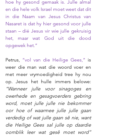
hoe hy gesond gemaak is. Julle almal 
en die hele volk Israel moet weet dat dit 
in die Naam van Jesus Christus van 
Nasaret is dat hy hier gesond voor julle 
staan – dié Jesus vir wie julle gekruisig 
het, maar wat God uit die dood 
opgewek het.” 
Petrus, 
“vol van die Heilige Gees,” 
is 
weer die man wat die woord voer en 
met meer vrymoedigheid tree hy nou 
op. Jesus het hulle immers belowe: 
“Wanneer julle voor sinagoges en 
owerhede en gesagvoerders gebring 
word, moet julle julle nie bekommer 
oor hoe of waarmee julle julle gaan 
verdedig of wat julle gaan sê nie, want 
die Heilige Gees sal julle op daardie 
oomblik leer wat gesê moet word” 