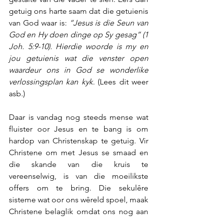
getuig ons harte saam dat die getuienis 
van God waar is: 
“Jesus is die Seun van 
God en Hy doen dinge op Sy gesag” (1 
Joh. 5:9-10).
Hierdie woorde is my en 
jou getuienis wat die venster open 
waardeur ons in God se wonderlike 
verlossingsplan kan kyk.
 (Lees dit weer 
asb.)
Daar is vandag nog steeds mense wat 
fluister oor Jesus en te bang is om 
hardop van Christenskap te getuig. Vir 
Christene om met Jesus se smaad en 
die skande van die kruis te 
vereenselwig, is van die moeilikste 
offers om te bring. Die sekulêre 
sisteme wat oor ons wêreld spoel, maak 
Christene belaglik omdat ons nog aan 