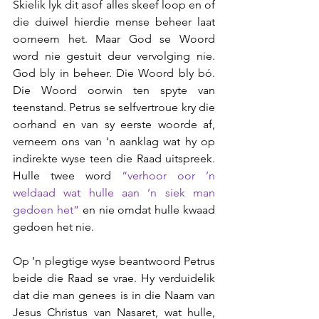
Skielik lyk dit asof alles skeef loop en of 
die duiwel hierdie mense beheer laat 
oorneem het. Maar God se Woord 
word nie gestuit deur vervolging nie. 
God bly in beheer. Die Woord bly bó. 
Die Woord oorwin ten spyte van 
teenstand. Petrus se selfvertroue kry die 
oorhand en van sy eerste woorde af, 
verneem ons van ’n aanklag wat hy op 
indirekte wyse teen die Raad uitspreek. 
Hulle twee word 
“verhoor oor ’n 
weldaad wat hulle aan ’n siek man 
gedoen het”
 en nie omdat hulle kwaad 
gedoen het nie. 
Op ’n plegtige wyse beantwoord Petrus 
beide die Raad se vrae. Hy verduidelik 
dat die man genees is in die Naam van 
Jesus Christus van Nasaret, wat hulle, 