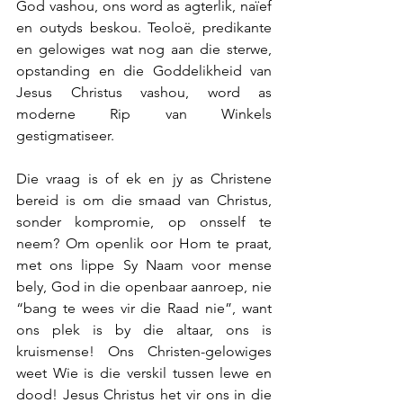
God vashou, ons word as agterlik, naïef 
en outyds beskou. Teoloë, predikante 
en gelowiges wat nog aan die sterwe, 
opstanding en die Goddelikheid van 
Jesus Christus vashou, word as 
moderne Rip van Winkels 
gestigmatiseer. 
Die vraag is of ek en jy as Christene 
bereid is om die smaad van Christus, 
sonder kompromie, op onsself te 
neem?
Om openlik oor Hom te praat, 
met ons lippe Sy Naam voor mense 
bely, God in die openbaar aanroep, nie 
“bang te wees vir die Raad nie”,
want 
ons plek is by die altaar, ons is 
kruismense! Ons Christen-gelowiges 
weet Wie is die verskil tussen lewe en 
dood! Jesus Christus het vir ons in die 