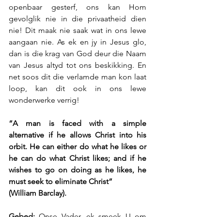
openbaar gesterf, ons kan Hom 
gevolglik nie in die privaatheid dien 
nie! Dit maak nie saak wat in ons lewe 
aangaan nie. As ek en jy in Jesus glo, 
dan is die krag van God deur die Naam 
van Jesus altyd tot ons beskikking. En 
net soos dit die verlamde man kon laat 
loop, kan dit ook in ons lewe 
wonderwerke verrig!
“A man is faced with a simple 
alternative if he allows Christ into his 
orbit. He can either do what he likes or 
he can do what Christ likes; and if he 
wishes to go on doing as he likes, he 
must seek to eliminate Christ” 
(William Barclay).
Gebed:
 Onse Vader, ek smeek U om 