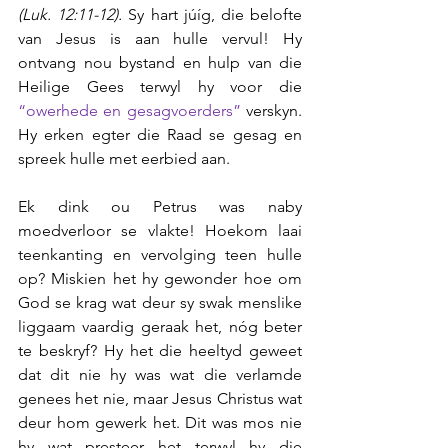
(Luk. 12:11-12).
 Sy hart júíg, die belofte 
van Jesus is aan hulle vervul! Hy 
ontvang nou bystand en hulp van die 
Heilige Gees terwyl hy voor die 
“owerhede en gesagvoerders”
 verskyn. 
Hy erken egter die Raad se gesag en 
spreek hulle met eerbied aan.
Ek dink ou Petrus was naby 
moedverloor se vlakte! Hoekom laai 
teenkanting en vervolging teen hulle 
op? Miskien het hy gewonder hoe om 
God se krag wat deur sy swak menslike 
liggaam vaardig geraak het, nóg beter 
te beskryf? Hy het die heeltyd geweet 
dat dit nie hy was wat die verlamde 
genees het nie, maar Jesus Christus wat 
deur hom gewerk het. Dit was mos nie 
hy wat presteer het terwyl hy die 