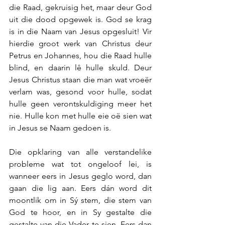
die Raad, gekruisig het, maar deur God 
uit die dood opgewek is. God se krag 
is in die Naam van Jesus opgesluit! Vir 
hierdie groot werk van Christus deur 
Petrus en Johannes, hou die Raad hulle 
blind, en daarin lê hulle skuld. Deur 
Jesus Christus staan die man wat vroeër 
verlam was, gesond voor hulle, sodat 
hulle geen verontskuldiging meer het 
nie. Hulle kon met hulle eie oë sien wat 
in Jesus se Naam gedoen is.
Die opklaring van alle verstandelike 
probleme wat tot ongeloof lei, is 
wanneer eers in Jesus geglo word, dan 
gaan die lig aan. Eers dán word dit 
moontlik om in Sý stem, die stem van 
God te hoor, en in Sy gestalte die 
gestalte van die Vader te sien. Eers dan 