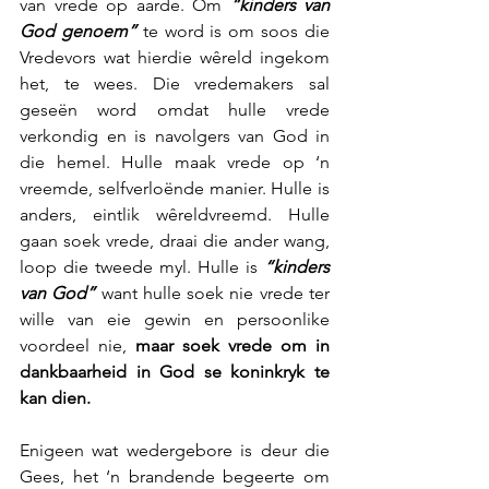
van vrede op aarde. Om 
“kinders van 
God genoem”
 te word is om soos die 
Vredevors wat hierdie wêreld ingekom 
het, te wees. Die vredemakers sal 
geseën word omdat hulle vrede 
verkondig en is navolgers van God in 
die hemel. Hulle maak vrede op ‘n 
vreemde, selfverloënde manier. Hulle is 
anders, eintlik wêreldvreemd. Hulle 
gaan soek vrede, draai die ander wang, 
loop die tweede myl. Hulle is 
“kinders 
van God”
 want hulle soek nie vrede ter 
wille van eie gewin en persoonlike 
voordeel nie, 
maar soek vrede om in 
dankbaarheid in God se koninkryk te 
kan dien.
Enigeen wat wedergebore is deur die 
Gees, het ‘n brandende begeerte om 