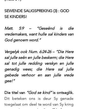
SEWENDE SALIGSPREKING (3) : GOD 
SE KINDERS!
Matt. 5:9 – “Geseënd is die 
vredemakers, want hulle sal kinders van 
God genoem word.”
Vergelyk ook Num. 6:24-26 – “Die Here 
sal julle seën en julle beskerm; die Here 
sal tot julle redding verskyn en julle 
genadig wees; die Here sal julle 
gebede verhoor en aan julle vrede 
gee!”
Die titel van 
“God se kind”
 is ontsaglik.
Dit beteken ons is deur Sy genade 
toegelaat om deel te word van Sy kring 