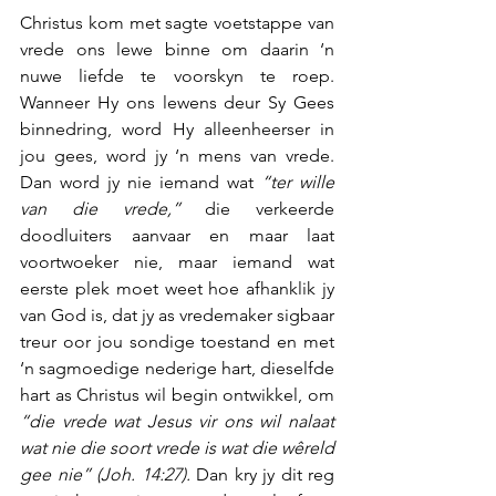
Christus kom met sagte voetstappe van 
vrede ons lewe binne om daarin ‘n 
nuwe liefde te voorskyn te roep. 
Wanneer Hy ons lewens deur Sy Gees 
binnedring, word Hy alleenheerser in 
jou gees, word jy ‘n mens van vrede. 
Dan word jy nie iemand wat 
“ter wille 
van die vrede,”
 die verkeerde 
doodluiters aanvaar en maar laat 
voortwoeker nie, maar iemand wat 
eerste plek moet weet hoe afhanklik jy 
van God is, dat jy as vredemaker sigbaar 
treur oor jou sondige toestand en met 
‘n sagmoedige nederige hart, dieselfde 
hart as Christus wil begin ontwikkel, om 
“die vrede wat Jesus vir ons wil nalaat 
wat nie die soort vrede is wat die wêreld 
gee nie” (Joh. 14:27). 
Dan kry jy dit reg 