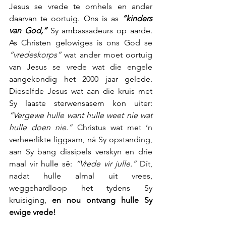
Jesus se vrede te omhels en ander 
daarvan te oortuig. Ons is as 
“kinders 
van God,”
 Sy ambassadeurs op aarde. 
As Christen gelowiges is ons God se 
“vredeskorps” 
wat ander moet oortuig 
van Jesus se vrede wat die engele 
aangekondig het 2000 jaar gelede. 
Dieselfde Jesus wat aan die kruis met 
Sy laaste sterwensasem kon uiter: 
“Vergewe hulle want hulle weet nie wat 
hulle doen nie.”
 Christus wat met ‘n 
verheerlikte liggaam, ná Sy opstanding, 
aan Sy bang dissipels verskyn en drie 
maal vir hulle sê: 
“Vrede vir julle.”
 Dít, 
nadat hulle almal uit vrees, 
weggehardloop het tydens Sy 
kruisiging,
 en nou ontvang hulle Sy 
ewige vrede!