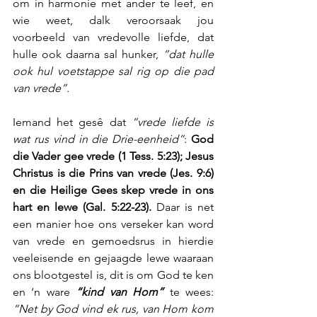
om in harmonie met ander te leef, en 
wie weet, dalk veroorsaak jou 
voorbeeld van vredevolle liefde, dat 
hulle ook daarna sal hunker, 
“dat hulle 
ook hul voetstappe sal rig op die pad 
van vrede”.
Iemand het gesê dat 
“vrede liefde is 
wat rus vind in die Drie-eenheid”
: 
God 
die Vader gee vrede (1 Tess. 5:23); Jesus 
Christus is die Prins van vrede (Jes. 9:6) 
en die Heilige Gees skep vrede in ons 
hart en lewe (Gal. 5:22-23). 
Daar is net 
een manier hoe ons verseker kan word 
van vrede en gemoedsrus in hierdie 
veeleisende en gejaagde lewe waaraan 
ons blootgestel is, dit is om God te ken 
en ‘n ware 
“kind van Hom”
 te wees: 
“Net by God vind ek rus, van Hom kom 