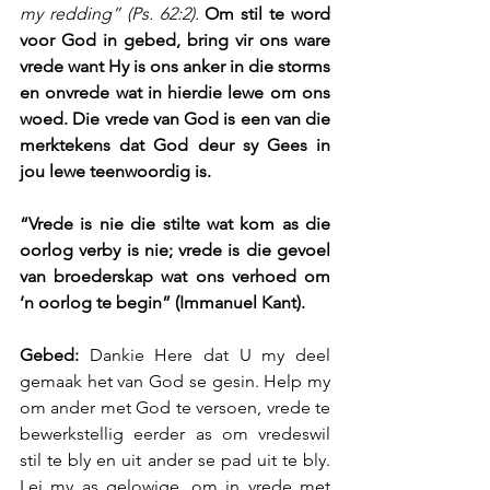
my redding” (Ps. 62:2). 
Om stil te word 
voor God in gebed, bring vir ons ware 
vrede want Hy is ons anker in die storms 
en onvrede wat in hierdie lewe om ons 
woed. Die vrede van God is een van die 
merktekens dat God deur sy Gees in 
jou lewe teenwoordig is.
“Vrede is nie die stilte wat kom as die 
oorlog verby is nie; vrede is die gevoel 
van broederskap wat ons verhoed om 
‘n oorlog te begin” (Immanuel Kant).
Gebed:
 Dankie Here dat U my deel 
gemaak het van God se gesin. Help my 
om ander met God te versoen, vrede te 
bewerkstellig eerder as om vredeswil 
stil te bly en uit ander se pad uit te bly. 
Lei my as gelowige, om in vrede met 