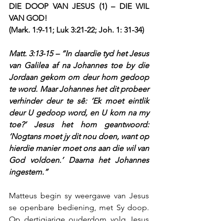
DIE DOOP VAN JESUS (1) – DIE WIL 
VAN GOD!
(Mark. 1:9-11; Luk 3:21-22; Joh. 1: 31-34)
Matt. 3:13-15 – “In daardie tyd het Jesus 
van Galilea af na Johannes toe by die 
Jordaan gekom om deur hom gedoop 
te word. Maar Johannes het dit probeer 
verhinder deur te sê: ‘Ek moet eintlik 
deur U gedoop word, en U kom na my 
toe?’ Jesus het hom geantwoord: 
‘Nogtans moet jy dit nou doen, want op 
hierdie manier moet ons aan die wil van 
God voldoen.’ Daarna het Johannes 
ingestem.”
Matteus begin sy weergawe van Jesus 
se openbare bediening, met Sy doop. 
Op dertigjarige ouderdom volg Jesus 