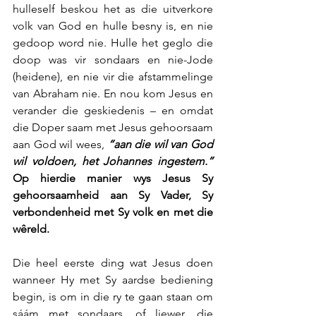
hulleself beskou het as die uitverkore 
volk van God en hulle besny is, en nie 
gedoop word nie. Hulle het geglo die 
doop was vir sondaars en nie-Jode 
(heidene), en nie vir die afstammelinge 
van Abraham nie. En nou kom Jesus en 
verander die geskiedenis – en omdat 
die Doper saam met Jesus gehoorsaam 
aan God wil wees, 
“aan die wil van God 
wil voldoen, het Johannes ingestem.”
Op hierdie manier wys Jesus Sy 
gehoorsaamheid aan Sy Vader, Sy 
verbondenheid met Sy volk en met die 
wêreld.
Die heel eerste ding wat Jesus doen 
wanneer Hy met Sy aardse bediening 
begin, is om in die ry te gaan staan om 
sáám met sondaars, of liewer, die 