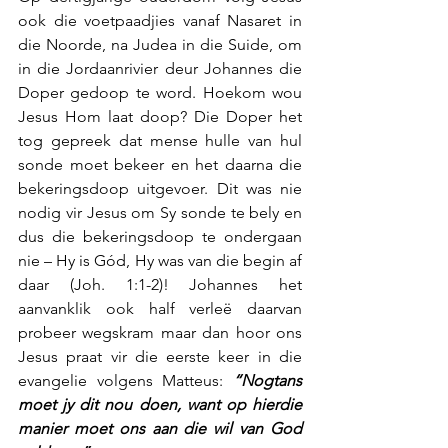
ook die voetpaadjies vanaf Nasaret in 
die Noorde, na Judea in die Suide, om 
in die Jordaanrivier deur Johannes die 
Doper gedoop te word. Hoekom wou 
Jesus Hom laat doop? Die Doper het 
tog gepreek dat mense hulle van hul 
sonde moet bekeer en het daarna die 
bekeringsdoop uitgevoer. Dit was nie 
nodig vir Jesus om Sy sonde te bely en 
dus die bekeringsdoop te ondergaan 
nie – Hy is Gód, Hy was van die begin af 
daar (Joh. 1:1-2)! Johannes het 
aanvanklik ook half verleë daarvan 
probeer wegskram maar dan hoor ons 
Jesus praat vir die eerste keer in die 
evangelie volgens Matteus: 
“Nogtans 
moet jy dit nou doen, want op hierdie 
manier moet ons aan die wil van God 