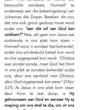
berouvolle sondaars, Homself te 
onderwerp aan die bekeringsdoop van 
Johannes die Doper. Beteken dit nou 
dat ons ook groot gedoop moet word 
sodat ons 
“aan die wil van God kan 
voldoen?”
 Nee, dit gaan oor Jesus wat 
sodoende in ons plek kom staan – 
Homself soos `n sondaar laat behandel, 
sodat óns sondeskuld betaal kon word 
en óns vrygespreek kon word: 
“Christus 
was sonder sonde, maar God het Hom 
in ons plek as sondaar behandel sodat 
ons, deur ons eenheid met Christus, 
deur God vrygespreek kan wees” (2 Kor. 
5:21). 
As Jesus in ons plek kom staan 
deur Hom te laat doop, is 
Hy 
gehoorsaam aan God en aanvaar Hy sy 
roeping om ons straf te dra, om vir ons 