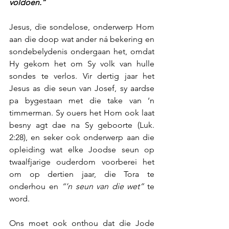
voldoen.”
Jesus, die sondelose, onderwerp Hom 
aan die doop wat ander ná bekering en 
sondebelydenis ondergaan het, omdat 
Hy gekom het om Sy volk van hulle 
sondes te verlos. Vir dertig jaar het 
Jesus as die seun van Josef, sy aardse 
pa bygestaan met die take van ‘n 
timmerman. Sy ouers het Hom ook laat 
besny agt dae na Sy geboorte (Luk. 
2:28), en seker ook onderwerp aan die 
opleiding wat elke Joodse seun op 
twaalfjarige ouderdom voorberei het 
om op dertien jaar, die Tora te 
onderhou en 
“’n seun van die wet”
 te 
word.
Ons moet ook onthou dat die Jode 