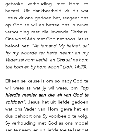
gebroke verhouding met Hom te 
herstel. Uit dankbaarheid vir dit wat 
Jesus vir ons gedoen het, reageer ons 
op God se wil en betree ons ‘n nuwe 
verhouding met die lewende Christus. 
Ons word één met God net soos Jesus 
beloof het: 
“As iemand My liefhet, sal 
hy my woorde ter harte neem; en my 
Vader sal hom liefhê, en 
Ons
 sal na hom 
toe kom en by hom woon” (Joh. 14:23).
Elkeen se keuse is om so naby God te 
wil wees as wat jy wil wees, om 
“op 
hierdie manier aan die wil van God te 
voldoen”.
 Jesus het uit liefde gedoen 
wat ons Vader van Hom gevra het en 
dus behoort ons Sy voorbeeld te volg, 
Sy verhouding met God as ons model 
aan te neem, en uit liefde toe te laat dat 