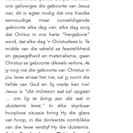
ons gelowiges die geboorte van Jesus 
vier, dit is egter nodig dat ons hierdie 
eenvoudige maar oorweldigende 
geboorte elke dag vier, elke dag sorg 
dat Chritus in ons harte “hergebore” 
word, dat elke dag ‘n Christusfees is. Te 
midde van die wêreld se feestelikheid 
en gejaagdheid en materialisme, gaan 
Christus se geboorte dikwels verlore. As 
jy nog nie die geboorte van Christus in 
jou lewe ervaar het nie, sal jy nooit die 
liefde van God en Sy vrede ken nie! 
Jesus ís 
“die môreson wat sal opgaan 
… om lig te bring aan dié wat in 
duisternis lewe.”
 In élke skynbaar 
hooplose situasie bring Hy die glans 
van hoop, in die donkerste oomblikke 
van die lewe verdryf Hy die duisternis. 