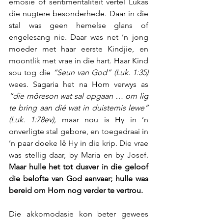
emosie of sentimentaliteit vertel Lukas 
die nugtere besonderhede. Daar in die 
stal was geen hemelse glans of 
engelesang nie. Daar was net ’n jong 
moeder met haar eerste Kindjie, en 
moontlik met vrae in die hart. Haar Kind 
sou tog die 
“Seun van God” (Luk. 1:35)
wees. Sagaria het na Hom verwys as 
“die môreson wat sal opgaan … om lig 
te bring aan dié wat in duisternis lewe” 
(Luk. 1:78ev),
 maar nou is Hy in ’n 
onverligte stal gebore, en toegedraai in 
’n paar doeke lê Hy in die krip. Die vrae 
was stellig daar, by Maria en by Josef. 
Maar hulle het tot dusver in die geloof 
die belofte van God aanvaar; hulle was 
bereid om Hom nog verder te vertrou.
Die akkomodasie kon beter gewees 