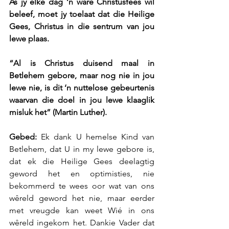
As jy elke dag ‘n ware Christusfees wil 
beleef, moet jy toelaat dat die Heilige 
Gees, Christus in die sentrum van jou 
lewe plaas.
“Al is Christus duisend maal in 
Betlehem gebore, maar nog nie in jou 
lewe nie, is dit ‘n nuttelose gebeurtenis 
waarvan die doel in jou lewe klaaglik 
misluk het” (Martin Luther).
Gebed:
 Ek dank U hemelse Kind van 
Betlehem, dat U in my lewe gebore is, 
dat ek die Heilige Gees deelagtig 
geword het en optimisties, nie 
bekommerd te wees oor wat van ons 
wêreld geword het nie, maar eerder 
met vreugde kan weet Wié in ons 
wêreld ingekom het. Dankie Vader dat 