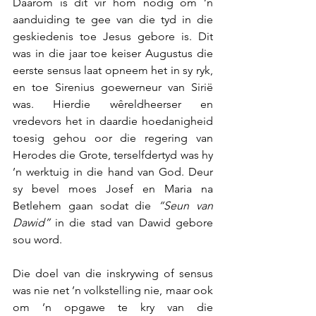
Daarom is dit vir hom nodig om ’n 
aanduiding te gee van die tyd in die 
geskiedenis toe Jesus gebore is. Dit 
was in die jaar toe keiser Augustus die 
eerste sensus laat opneem het in sy ryk, 
en toe Sirenius goewerneur van Sirië 
was. Hierdie wêreldheerser en 
vredevors het in daardie hoedanigheid 
toesig gehou oor die regering van 
Herodes die Grote, terselfdertyd was hy 
’n werktuig in die hand van God. Deur 
sy bevel moes Josef en Maria na 
Betlehem gaan sodat die 
“Seun van 
Dawid”
 in die stad van Dawid gebore 
sou word.
Die doel van die inskrywing of sensus 
was nie net ’n volkstelling nie, maar ook 
om ’n opgawe te kry van die 