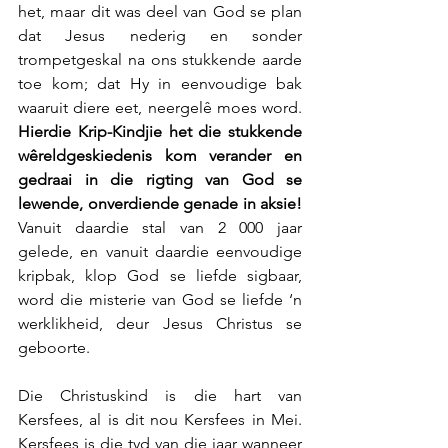
het, maar dit was deel van God se plan 
dat Jesus nederig en sonder 
trompetgeskal na ons stukkende aarde 
toe kom; dat Hy in eenvoudige bak 
waaruit diere eet, neergelê moes word. 
Hierdie Krip-Kindjie het die stukkende 
wêreldgeskiedenis kom verander en 
gedraai in die rigting van God se 
lewende, onverdiende genade in aksie!
Vanuit daardie stal van 2 000 jaar 
gelede, en vanuit daardie eenvoudige 
kripbak, klop God se liefde sigbaar, 
word die misterie van God se liefde ‘n 
werklikheid, deur Jesus Christus se 
geboorte.
Die Christuskind is die hart van 
Kersfees, al is dit nou Kersfees in Mei. 
Kersfees is die tyd van die jaar wanneer 