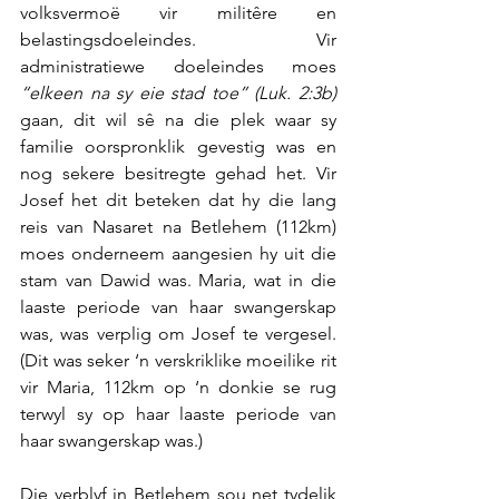
volksvermoë vir militêre en 
belastingsdoeleindes. Vir 
administratiewe doeleindes moes 
“elkeen na sy eie stad toe” (Luk. 2:3b)
gaan, dit wil sê na die plek waar sy 
familie oorspronklik gevestig was en 
nog sekere besitregte gehad het. Vir 
Josef het dit beteken dat hy die lang 
reis van Nasaret na Betlehem (112km) 
moes onderneem aangesien hy uit die 
stam van Dawid was. Maria, wat in die 
laaste periode van haar swangerskap 
was, was verplig om Josef te vergesel. 
(Dit was seker ‘n verskriklike moeilike rit 
vir Maria, 112km op ‘n donkie se rug 
terwyl sy op haar laaste periode van 
haar swangerskap was.)
Die verblyf in Betlehem sou net tydelik 