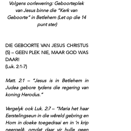
Volgens oorlewering: Geboorteplek 
van Jesus binne die “Kerk van 
Geboorte” in Betlehem (Let op die 14 
punt ster)
DIE GEBOORTE VAN JESUS CHRISTUS 
(5) – GEEN PLEK NIE, MAAR GOD WAS 
DAAR!
(Luk. 2:1-7)
Matt. 2:1 – “Jesus is in Betlehem in 
Judea gebore tydens die regering van 
koning Herodus.”
Vergelyk ook Luk. 2:7 – “Maria het haar 
Eerstelingseun in die wêreld gebring en 
Hom in doeke toegedraai en in ‘n krip 
neergelê, omdat daar vir hulle geen 