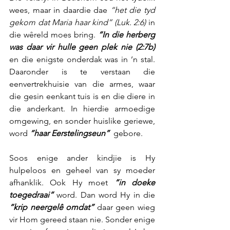
wees, maar in daardie dae 
“het die tyd 
gekom dat Maria haar kind” (Luk. 2:6)
 in 
die wêreld moes bring. 
“In die herberg 
was daar vir hulle geen plek nie (2:7b)
en die enigste onderdak was in ’n stal. 
Daaronder is te verstaan die 
eenvertrekhuisie van die armes, waar 
die gesin eenkant tuis is en die diere in 
die anderkant. In hierdie armoedige 
omgewing, en sonder huislike geriewe, 
word 
“haar Eerstelingseun”
  gebore.  
Soos enige ander kindjie is Hy 
hulpeloos en geheel van sy moeder 
afhanklik. Ook Hy moet 
“in doeke 
toegedraai”
 word. Dan word Hy in die 
“krip neergelê omdat”
 daar geen wieg 
vir Hom gereed staan nie. Sonder enige 