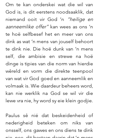
Om te kan onderskei wat die wil van 
God is, is dit eerstens noodsaaklik, dat 
niemand ooit vir God ’n 
“heilige en 
aanneemlike offer”
 kan wees as ons ’n 
te hoë selfbesef het en meer van ons 
dink as wat ’n mens van jouself behoort 
te dink nie. Die hoë dunk van ’n mens 
self, die ambisie en strewe na hoë 
dinge is tipies van die norm van hierdie 
wêreld en vorm die direkte teenpool 
van wat vir God goed en aanneemlik en 
volmaak is. Wie daardeur beheers word, 
kan nie werklik na God se wil vir die 
lewe vra nie, hy word sy eie klein godjie.
Paulus sê nié dat beskeidenheid of 
nederigheid beteken om niks van 
onsself, ons gawes en ons diens te dink 
nie, nee, dit bestaan daarin dat ’n mens 