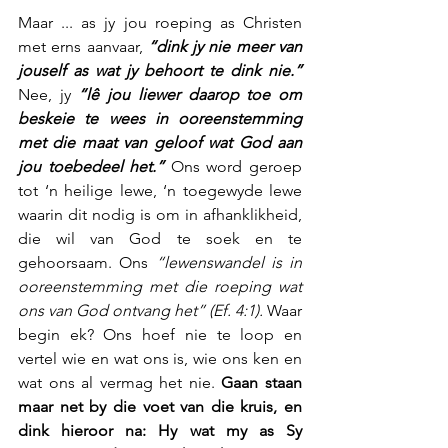
Maar ... as jy jou roeping as Christen 
met erns aanvaar, 
“dink jy nie meer van 
jouself as wat jy behoort te dink nie.”
Nee, jy 
“lê jou liewer daarop toe om 
beskeie te wees in ooreenstemming 
met die maat van geloof wat God aan 
jou toebedeel het.”
 Ons word geroep 
tot ‘n heilige lewe, ‘n toegewyde lewe 
waarin dit nodig is om in afhanklikheid, 
die wil van God te soek en te 
gehoorsaam. Ons 
“lewenswandel is in 
ooreenstemming met die roeping wat 
ons van God ontvang het” (Ef. 4:1).
 Waar 
begin ek? Ons hoef nie te loop en 
vertel wie en wat ons is, wie ons ken en 
wat ons al vermag het nie. 
Gaan staan 
maar net by die voet van die kruis, en 
dink hieroor na: Hy wat my as Sy 