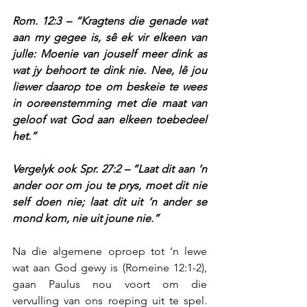
Rom. 12:3 – “Kragtens die genade wat 
aan my gegee is, sê ek vir elkeen van 
julle: Moenie van jouself meer dink as 
wat jy behoort te dink nie. Nee, lê jou 
liewer daarop toe om beskeie te wees 
in ooreenstemming met die maat van 
geloof wat God aan elkeen toebedeel 
het.”
Vergelyk ook Spr. 27:2 – “Laat dit aan ‘n 
ander oor om jou te prys, moet dit nie 
self doen nie; laat dit uit ‘n ander se 
mond kom, nie uit joune nie.”
Na die algemene oproep tot ‘n lewe 
wat aan God gewy is (Romeine 12:1-2), 
gaan Paulus nou voort om die 
vervulling van ons roeping uit te spel. 