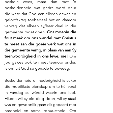
beskeie wees, maar dan met ’n 
beskeidenheid wat gedra word deur 
die wete dat God aan élkeen gawes en 
geloofskrag toebedeel het en daarom 
verwag dat elkeen sy/haar deel in die 
gemeente moet doen. 
Ons moenie die 
fout maak om ons wandel met Christus 
te meet aan die goeie werk wat ons in 
die gemeente verrig, in plaas van aan Sy 
teenwoordigheid in ons lewe, nie!
 Om 
jou gawes ook te meet teenoor ander, 
is om uit God se genade te beweeg.
Beskeidenheid of nederigheid is seker 
die moeilikste eienskap om te hê, veral 
in vandag se wêreld waarin ons leef. 
Elkeen wil sy eie ding doen, wil sy staal 
wys en gewoonlik gaan dit gepaard met 
hardheid en soms robuustheid. Om 