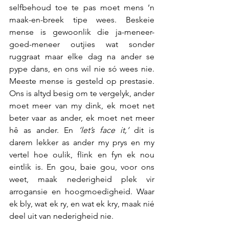
selfbehoud toe te pas moet mens ‘n 
maak-en-breek tipe wees. Beskeie 
mense is gewoonlik die ja-meneer-
goed-meneer outjies wat sonder 
ruggraat maar elke dag na ander se 
pype dans, en ons wil nie só wees nie. 
Meeste mense is gesteld op prestasie. 
Ons is altyd besig om te vergelyk, ander 
moet meer van my dink, ek moet net 
beter vaar as ander, ek moet net meer 
hê as ander. En 
‘let’s face it,’
 dit is 
darem lekker as ander my prys en my 
vertel hoe oulik, flink en fyn ek nou 
eintlik is. En gou, baie gou, voor ons 
weet, maak nederigheid plek vir 
arrogansie en hoogmoedigheid. Waar 
ek bly, wat ek ry, en wat ek kry, maak nié 
deel uit van nederigheid nie.