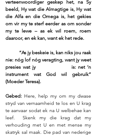
verteenwoordiger geskep het, na Sy 
beeld, Hy wat die Almagtige is, Hy wat 
die Alfa en die Omega is, het gekies 
om vir my te sterf eerder as om sonder 
my te lewe – as ek wil roem, roem 
daaroor, en ek kan, want ek het rede.
           “As jy beskeie is, kan niks jou raak 
nie: nóg lof nóg veragting, want jy weet 
presies wat jy                 is: net ‘n 
instrument wat God wil gebruik” 
(Moeder Teresa).
Gebed:
 Here, help my om my dwase 
stryd van vernaamheid te los en U krag 
te aanvaar sodat ek na U welbehae kan 
leef.  Skenk my die krag dat my 
verhouding met U en met mense my 
skatryk sal maak. Die pad van nederige 