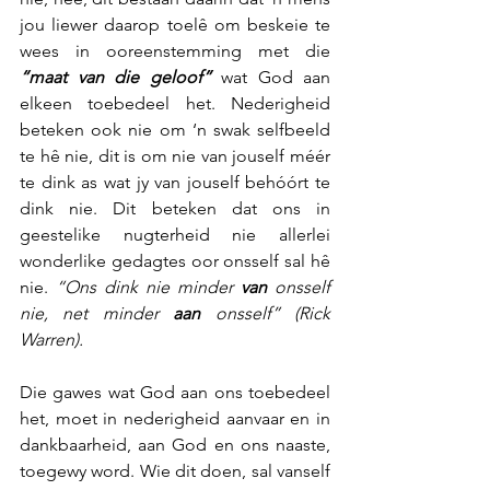
jou liewer daarop toelê om beskeie te 
wees in ooreenstemming met die 
“maat van die geloof”
 wat God aan 
elkeen toebedeel het. Nederigheid 
beteken ook nie om ‘n swak selfbeeld 
te hê nie, dit is om nie van jouself méér 
te dink as wat jy van jouself behóórt te 
dink nie. Dit beteken dat ons in 
geestelike nugterheid nie allerlei 
wonderlike gedagtes oor onsself sal hê 
nie. 
“Ons dink nie minder 
van
 onsself 
nie, net minder 
aan
 onsself” (Rick 
Warren).
Die gawes wat God aan ons toebedeel 
het, moet in nederigheid aanvaar en in 
dankbaarheid, aan God en ons naaste, 
toegewy word. Wie dit doen, sal vanself 