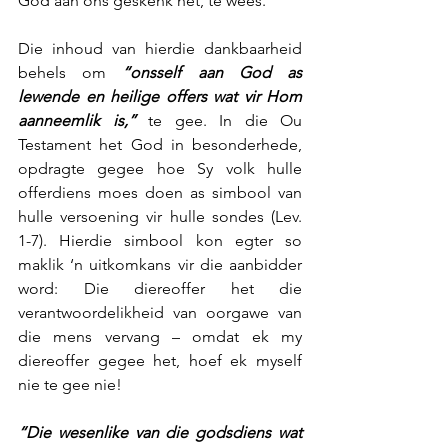
God aan ons geskenk het, te wees.
Die inhoud van hierdie dankbaarheid 
behels om 
“onsself aan God as 
lewende en heilige offers wat vir Hom 
aanneemlik is,”
 te gee. In die Ou 
Testament het God in besonderhede, 
opdragte gegee hoe Sy volk hulle 
offerdiens moes doen as simbool van 
hulle versoening vir hulle sondes (Lev. 
1-7). Hierdie simbool kon egter so 
maklik ‘n uitkomkans vir die aanbidder 
word: Die diereoffer het die 
verantwoordelikheid van oorgawe van 
die mens vervang – omdat ek my 
diereoffer gegee het, hoef ek myself 
nie te gee nie!
“Die wesenlike van die godsdiens wat 