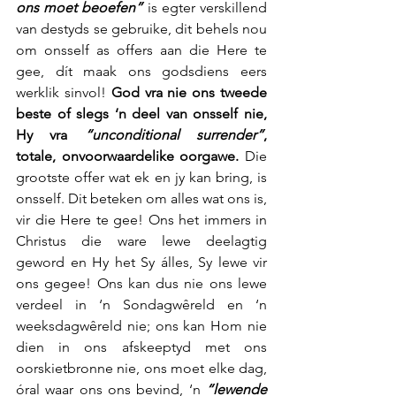
ons moet beoefen”
 is egter verskillend 
van destyds se gebruike, dit behels nou 
om onsself as offers aan die Here te 
gee, dít maak ons godsdiens eers 
werklik sinvol! 
God vra nie ons tweede 
beste of slegs ‘n deel van onsself nie, 
Hy vra 
“unconditional surrender”
, 
totale, onvoorwaardelike oorgawe. 
Die 
grootste offer wat ek en jy kan bring, is 
onsself. Dit beteken om alles wat ons is, 
vir die Here te gee! Ons het immers in 
Christus die ware lewe deelagtig 
geword en Hy het Sy álles, Sy lewe vir 
ons gegee! Ons kan dus nie ons lewe 
verdeel in ‘n Sondagwêreld en ‘n 
weeksdagwêreld nie; ons kan Hom nie 
dien in ons afskeeptyd met ons 
oorskietbronne nie, ons moet elke dag, 
óral waar ons ons bevind, ‘n 
“lewende 