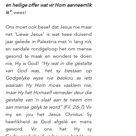
en heilige offer wat vir Hom aanneemlik 
is”
, wees!
Ons moet ook besef dat Jesus nie maar 
net ‘Liewe Jesus’ is wat twee duisend 
jaar gelede in Palestina met ‘n lang rok 
en sandale rondgeloop het om mense 
gesond te maak en wonders te doen 
nie, Hy is God!
 “Hy wat in die gestalte 
van God was, het sy bestaan op 
Godgelyke wyse nie beskou as iets 
waaraan Hy Hom moes vasklem nie, 
maar Hy het Homself verneder deur die 
gestalte van ‘n slaaf aan te neem om 
aan mense gelyk te word” (Fil. 2:6-7).
 Vir 
my en jou het Jesus Christus Sy 
heerlikheid as God afgelê en mens 
geword. Vir ons het Hy sy 