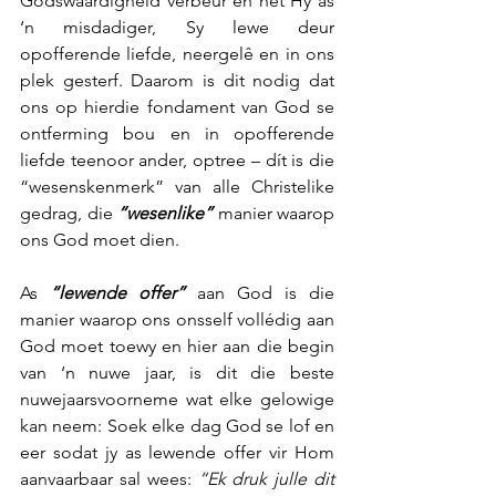
Godswaardigheid verbeur en het Hy as 
‘n misdadiger, Sy lewe deur 
opofferende liefde, neergelê en in ons 
plek gesterf. Daarom is dit nodig dat 
ons op hierdie fondament van God se 
ontferming bou en in opofferende 
liefde teenoor ander, optree – dít is die 
“wesenskenmerk” van alle Christelike 
gedrag, die
 “wesenlike”
 manier waarop 
ons God moet dien.
As 
“lewende offer”
 aan God is die 
manier waarop ons onsself vollédig aan 
God moet toewy en hier aan die begin 
van ‘n nuwe jaar, is dit die beste 
nuwejaarsvoorneme wat elke gelowige 
kan neem: Soek elke dag God se lof en 
eer sodat jy as lewende offer vir Hom 
aanvaarbaar sal wees: 
“Ek druk julle dit 