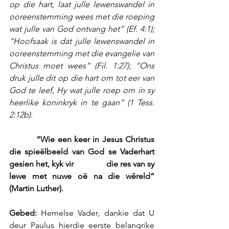
op die hart, laat julle lewenswandel in 
ooreenstemming wees met die roeping 
wat julle van God ontvang het” (Ef. 4:1);  
“Hoofsaak is dat julle lewenswandel in 
ooreenstemming met die evangelie van 
Christus moet wees” (Fil. 1:27); “Ons 
druk julle dit op die hart om tot eer van 
God te leef, Hy wat julle roep om in sy 
heerlike koninkryk in te gaan” (1 Tess. 
2:12b).
          “Wie een keer in Jesus Christus 
die spieëlbeeld van God se Vaderhart 
gesien het, kyk vir                die res van sy 
lewe met nuwe oë na die wêreld” 
(Martin Luther).
Gebed:
 Hemelse Vader, dankie dat U 
deur Paulus hierdie eerste belangrike 