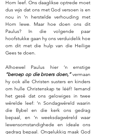
Hom leef. Ons daaglikse optrede moet 
dus wýs dat ons met God versoen is en 
nou in ‘n herstelde verhouding met 
Hom lewe. Maar hoe doen ons dit 
Paulus? In die volgende paar 
hoofstukke gaan hy ons verduidelik hoe 
om dit met die hulp van die Heilige 
Gees te doen.
Alhoewel Paulus hier ‘n ernstige 
“beroep op die broers doen,”
 vermaan 
hy ook alle Christen susters en kinders 
om hulle Christenskap te lééf! Iemand 
het gesê dat ons gelowiges in twee 
wêrelde leef: ‘n Sondagwêreld waarin 
die Bybel en die kerk ons gedrag 
bepaal, en ‘n weeksdagwêreld waar 
lewensomstandighede en ideale ons 
gedrag bepaal. Ongelukkig maak God 