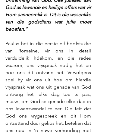
ontferming van God: Gee julleself aan 
God as lewende en heilige offers wat vir 
Hom aanneemlik is. Dit is die wesenlike 
van die godsdiens wat julle moet 
beoefen.”
Paulus het in die eerste elf hoofstukke 
van Romeine, vir ons in detail 
verduidelik hóékom, en die redes 
waarom, ons vryspraak nodig het en 
hoe ons dit ontvang het. Vervolgens 
spel hy vir ons uit hoe om hierdie  
vryspraak wat ons uit genade van God 
ontvang het, elke dag toe te pas, 
m.a.w., om God se genade elke dag in 
ons lewenswandel te eer. Die feit dat 
God ons vrygespreek en dit Hom 
ontsettend duur gekos het, beteken dat 
ons nou in ‘n nuwe verhouding met 