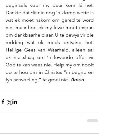
beginsels voor my deur kom lê het. 
Dankie dat dit nie nog ‘n klomp wette is 
wat ek moet nakom om gered te word 
nie, maar hoe ek my lewe moet inspan 
om dankbaarheid aan U te bewys vir die 
redding wat ek reeds ontvang het. 
Heilige Gees van Waarheid, alleen sal 
ek nie slaag om ‘n lewende offer vir 
God te kan wees nie. Help my om nooit 
op te hou om in Christus “in begrip en 
fyn aanvoeling,” te groei nie. 
Amen.