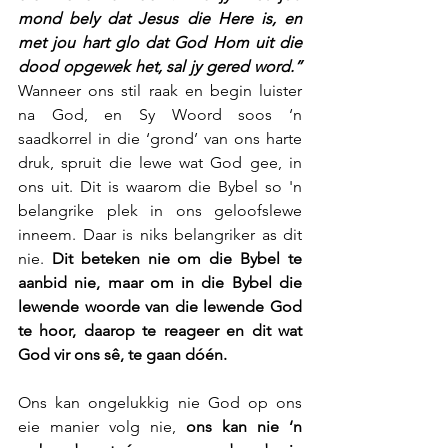
mond bely dat Jesus die Here is, en 
met jou hart glo dat God Hom uit die 
dood opgewek het, sal jy gered word.”
Wanneer ons stil raak en begin luister 
na God, en Sy Woord soos ‘n 
saadkorrel in die ‘grond’ van ons harte 
druk, spruit die lewe wat God gee, in 
ons uit. Dit is waarom die Bybel so 'n 
belangrike plek in ons geloofslewe 
inneem. Daar is niks belangriker as dit 
nie. 
Dit beteken nie om die Bybel te 
aanbid nie, maar om in die Bybel die 
lewende woorde van die lewende God 
te hoor, daarop te reageer en dit wat 
God vir ons sê, te gaan dóén.
Ons kan ongelukkig nie God op ons 
eie manier volg nie, 
ons kan nie ‘n 