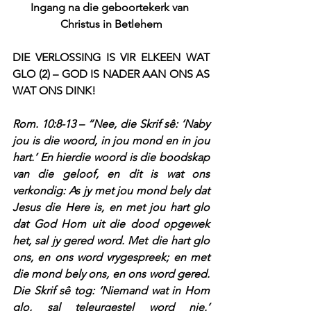
Ingang na die geboortekerk van 
Christus in Betlehem
DIE VERLOSSING IS VIR ELKEEN WAT 
GLO (2) – GOD IS NADER AAN ONS AS 
WAT ONS DINK!
Rom. 10:8-13 – “Nee, die Skrif sê: ‘Naby 
jou is die woord, in jou mond en in jou 
hart.’ En hierdie woord is die boodskap 
van die geloof, en dit is wat ons 
verkondig: As jy met jou mond bely dat 
Jesus die Here is, en met jou hart glo 
dat God Hom uit die dood opgewek 
het, sal jy gered word. Met die hart glo 
ons, en ons word vrygespreek; en met 
die mond bely ons, en ons word gered. 
Die Skrif sê tog: ‘Niemand wat in Hom 
glo, sal teleurgestel word nie.’ 