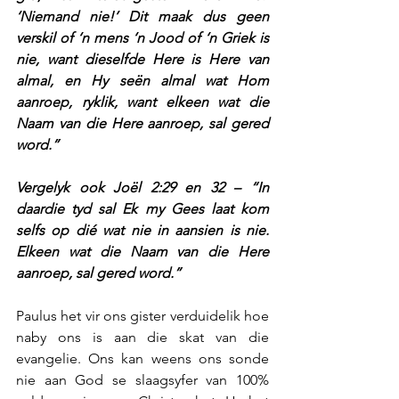
‘Niemand nie!’ Dit maak dus geen 
verskil of ‘n mens ‘n Jood of ‘n Griek is 
nie, want dieselfde Here is Here van 
almal, en Hy seën almal wat Hom 
aanroep, ryklik, want elkeen wat die 
Naam van die Here aanroep, sal gered 
word.”
Vergelyk ook Joël 2:29 en 32 – “In 
daardie tyd sal Ek my Gees laat kom 
selfs op dié wat nie in aansien is nie. 
Elkeen wat die Naam van die Here 
aanroep, sal gered word.”
Paulus het vir ons gister verduidelik hoe 
naby ons is aan die skat van die 
evangelie. Ons kan weens ons sonde 
nie aan God se slaagsyfer van 100% 