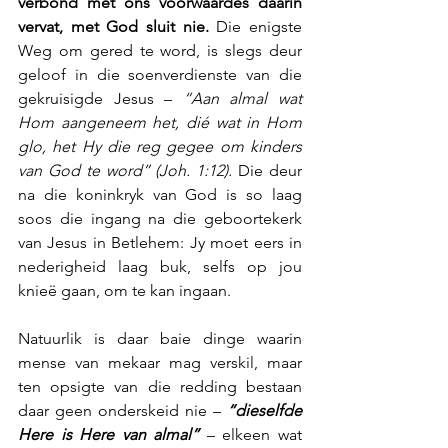
verbond met óns voorwaardes daarin 
vervat, met God sluit nie.
 Die enigste 
Weg om gered te word, is slegs deur 
geloof in die soenverdienste van die 
gekruisigde Jesus – 
“Aan almal wat 
Hom aangeneem het, dié wat in Hom 
glo, het Hy die reg gegee om kinders 
van God te word” (Joh. 1:12).
 Die deur 
na die koninkryk van God is so laag 
soos die ingang na die geboortekerk 
van Jesus in Betlehem: Jy moet eers in 
nederigheid laag buk, selfs op jou 
knieë gaan, om te kan ingaan.
Natuurlik is daar baie dinge waarin 
mense van mekaar mag verskil, maar 
ten opsigte van die redding bestaan 
daar geen onderskeid nie – 
“dieselfde 
Here is Here van almal”
 – elkeen wat 