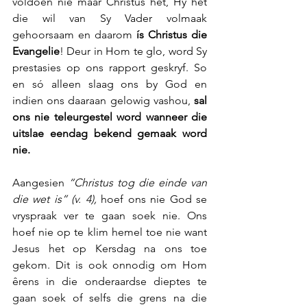
voldoen nie maar Christus het, Hy het 
die wil van Sy Vader volmaak 
gehoorsaam en daarom 
ís Christus die 
Evangelie
! Deur in Hom te glo, word Sy 
prestasies op ons rapport geskryf. So 
en só alleen slaag ons by God en 
indien ons daaraan gelowig vashou, 
sal 
ons nie teleurgestel word wanneer die 
uitslae eendag bekend gemaak word 
nie.
Aangesien 
“Christus tog die einde van 
die wet is” (v. 4),
 hoef ons nie God se 
vryspraak ver te gaan soek nie. Ons 
hoef nie op te klim hemel toe nie want 
Jesus het op Kersdag na ons toe 
gekom. Dit is ook onnodig om Hom 
êrens in die onderaardse dieptes te 
gaan soek of selfs die grens na die 