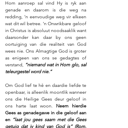
Hom aanroep sal vind Hy is ryk aan 
genade en daarom is die weg na 
redding, ‘n eenvoudige weg vir elkeen 
wat dit wil betree. ‘n Onwrikbare geloof 
in Christus is absoluut noodsaaklik want 
daarsonder kan daar by ons geen 
oortuiging van die realiteit van God 
wees nie. Ons Almagtige God is groter 
as enigeen van ons se gedagtes of 
verstand, 
“niemand wat in Hom glo, sal 
teleurgestel word nie.”
Om God lief te hê en daardie liefde te 
openbaar, is alleenlik moontlik wanneer 
ons die Heilige Gees deur geloof in 
ons harte laat woon. 
Neem hierdie 
Gees as genadegawe in die geloof aan 
en 
“laat jou gees saam met die Gees 
getuig dat jy kind van God is” (Rom. 