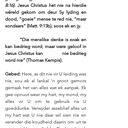
8:16).
 Jesus Christus het nie na hierdie 
wêreld gekom om deur Sy lyding en 
dood, “goeie” mense te red nie, “maar 
sondaars” (Matt. 9:13b), soos ek en jy.
         “Die menslike denke is swak en 
kan bedrieg word; maar ware geloof in 
Jesus Christus kan              nie bedrieg 
word nie” (Thomas Kempis).
Gebed:
 Here, as dit nie vir U leiding was 
nie, sou ek al lankal ‘n groot gemors 
gemaak het van alles wat ek aanpak. Ek 
gee opnuut weer my hart, my mond, my 
alles vir U om te gebruik na U 
goeddunke. Verwyder asseblief alles uit 
my hart wat U nie daar wil sien nie en 
verander die koudheid daarin om uit te 