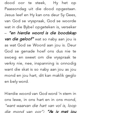
dood oor te steek,  Hy het op 
Paassondag uit die dood opgestaan. 
Jesus leef en Hy kan ons deur Sy Gees, 
van God se vryspraak, God se woorde 
wat in die Bybel opgeteken is, verseker 
– 
“en hierdie woord is die boodskap 
van die geloof”
 wat so naby aan jou is 
as wat God se Woord aan jou is. Deur 
God se genade hoef ons dus nie te 
swoeg en sweet om die vryspraak te 
verkry nie, nee, inspanning is onnodig 
want die skat is so naby aan jou as jou 
mond en jou hart, dit kan maklik geglo 
en bely word.
Hierdie woord van God word ‘n stem in 
ons lewe, in ons hart en in ons mond, 
“want waarvan die hart van vol is, loop 
die mond van oor”
: “As jy met jou 