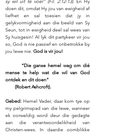
sy wil uit te voer” (Fil. 2:12-13).
 En Hy 
doen dit, omdat Hy jou van ewigheid af 
liefhet en sal toesien dat jy in 
gelykvormigheid aan die beeld van Sy 
Seun, tot in ewigheid deel sal wees van 
Sy huisgesin! Al lyk dit partykeer vir jou 
so, God is nie passief en onbetrokke by 
jou lewe nie. 
God is vir jou!
        “Die ganse hemel wag om dié 
mense te help wat die wil van God 
ontdek en dit doen”
        (Robert Ashcroft).
Gebed:
 Hemel Vader, daar kom tye op 
my pelgrimspad van die lewe, wanneer 
ek oorweldig word deur die gedagte 
aan die verantwoordelikheid van 
Christen-wees. In daardie oomblikke 