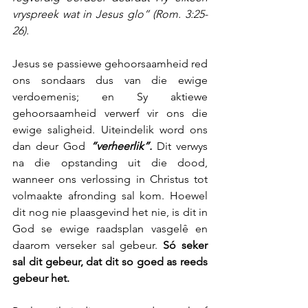
vryspreek wat in Jesus glo” (Rom. 3:25-
26).
Jesus se passiewe gehoorsaamheid red 
ons sondaars dus van die ewige 
verdoemenis; en Sy aktiewe 
gehoorsaamheid verwerf vir ons die 
ewige saligheid. Uiteindelik word ons 
dan deur God 
“verheerlik”.
 Dit verwys 
na die opstanding uit die dood, 
wanneer ons verlossing in Christus tot 
volmaakte afronding sal kom. Hoewel 
dit nog nie plaasgevind het nie, is dit in 
God se ewige raadsplan vasgelê en 
daarom verseker sal gebeur. 
Só seker 
sal dit gebeur, dat dit so goed as reeds 
gebeur het.