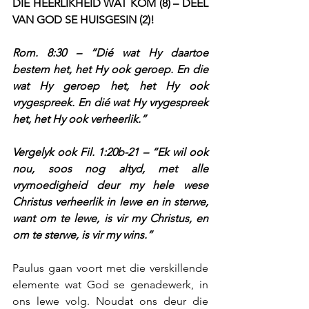
DIE HEERLIKHEID WAT KOM (8) – DEEL 
VAN GOD SE HUISGESIN (2)!
Rom. 8:30 – “Dié wat Hy daartoe 
bestem het, het Hy ook geroep. En die 
wat Hy geroep het, het Hy ook 
vrygespreek. En dié wat Hy vrygespreek 
het, het Hy ook verheerlik.”
Vergelyk ook Fil. 1:20b-21 – “Ek wil ook 
nou, soos nog altyd, met alle 
vrymoedigheid deur my hele wese 
Christus verheerlik in lewe en in sterwe, 
want om te lewe, is vir my Christus, en 
om te sterwe, is vir my wins.”
Paulus gaan voort met die verskillende 
elemente wat God se genadewerk, in 
ons lewe volg. Noudat ons deur die 