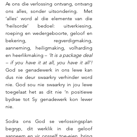
As ons die verlossing ontvang, ontvang 
ons alles, sonder uitsondering.  Met 
‘alles’ word al die elemente van die 
‘heilsorde’ bedoel: uitverkiesing, 
roeping en wedergeboorte, geloof en 
bekering, regverdigmaking, 
aanneming, heiligmaking, volharding 
en heerlikmaking – 
‘It is a package deal 
– if you have it at all, you have it all’!
God se genadewerk in ons lewe kan 
dus nie deur swaarkry verhinder word 
nie. God sou nie swaarkry in jou lewe 
toegelaat het as dit nie ‘n positiewe 
bydrae tot Sy genadewerk kon lewer 
nie.
Sodra ons God se verlossingsplan 
begryp, dit werklik in die geloof 
aanneem en vir onsself toe-eien, bring 