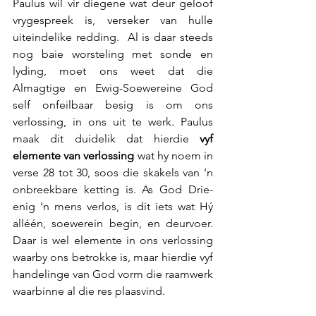
Paulus wil vir diegene wat deur geloof 
vrygespreek is, verseker van hulle 
uiteindelike redding.  Al is daar steeds 
nog baie worsteling met sonde en 
lyding, moet ons weet dat die 
Almagtige en Ewig-Soewereine God 
self onfeilbaar besig is om ons 
verlossing, in ons uit te werk. Paulus 
maak dit duidelik dat hierdie 
vyf 
elemente van verlossing
 wat hy noem in 
verse 28 tot 30, soos die skakels van ‘n 
onbreekbare ketting is. As God Drie-
enig ‘n mens verlos, is dit iets wat Hý 
alléén, soewerein begin, en deurvoer.  
Daar is wel elemente in ons verlossing 
waarby ons betrokke is, maar hierdie vyf 
handelinge van God vorm die raamwerk 
waarbinne al die res plaasvind.