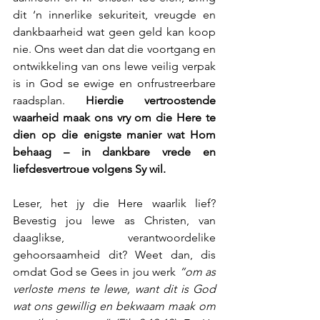
dit ‘n innerlike sekuriteit, vreugde en 
dankbaarheid wat geen geld kan koop 
nie. Ons weet dan dat die voortgang en 
ontwikkeling van ons lewe veilig verpak 
is in God se ewige en onfrustreerbare 
raadsplan. 
Hierdie vertroostende 
waarheid maak ons vry om die Here te 
dien op die enigste manier wat Hom 
behaag – in dankbare vrede en 
liefdesvertroue volgens Sy wil.
Leser, het jy die Here waarlik lief? 
Bevestig jou lewe as Christen, van 
daaglikse, verantwoordelike 
gehoorsaamheid dit? Weet dan, dis 
omdat God se Gees in jou werk 
“om as 
verloste mens te lewe, want dit is God 
wat ons gewillig en bekwaam maak om 