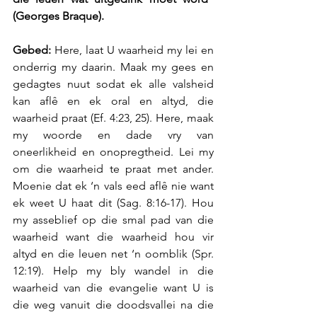
(Georges Braque).
Gebed:
 Here, laat U waarheid my lei en 
onderrig my daarin. Maak my gees en 
gedagtes nuut sodat ek alle valsheid 
kan aflê en ek oral en altyd, die 
waarheid praat (Ef. 4:23, 25). Here, maak 
my woorde en dade vry van 
oneerlikheid en onopregtheid. Lei my 
om die waarheid te praat met ander. 
Moenie dat ek ‘n vals eed aflê nie want 
ek weet U haat dit (Sag. 8:16-17). Hou 
my asseblief op die smal pad van die 
waarheid want die waarheid hou vir 
altyd en die leuen net ‘n oomblik (Spr. 
12:19). Help my bly wandel in die 
waarheid van die evangelie want U is 
die weg vanuit die doodsvallei na die 