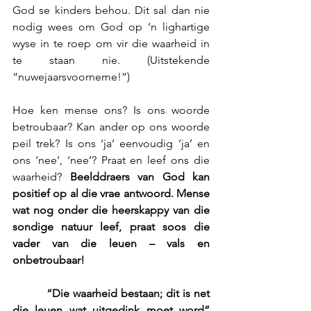
God se kinders behou. Dit sal dan nie 
nodig wees om God op ‘n lighartige 
wyse in te roep om vir die waarheid in 
te staan nie. (Uitstekende 
“nuwejaarsvoorneme!”)
Hoe ken mense ons? Is ons woorde 
betroubaar? Kan ander op ons woorde 
peil trek? Is ons ‘ja’ eenvoudig ‘ja’ en 
ons ‘nee’, ‘nee’? Praat en leef ons die 
waarheid? 
Beelddraers van God kan 
positief op al die vrae antwoord. Mense 
wat nog onder die heerskappy van die 
sondige natuur leef, praat soos die 
vader van die leuen – vals en 
onbetroubaar!
          “Die waarheid bestaan; dit is net 
die leuen wat uitgedink moet word” 