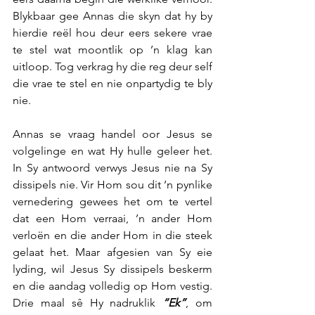
Blykbaar gee Annas die skyn dat hy by 
hierdie reël hou deur eers sekere vrae 
te stel wat moontlik op ’n klag kan 
uitloop. Tog verkrag hy die reg deur self 
die vrae te stel en nie onpartydig te bly 
nie.
Annas se vraag handel oor Jesus se 
volgelinge en wat Hy hulle geleer het. 
In Sy antwoord verwys Jesus nie na Sy 
dissipels nie. Vir Hom sou dit ’n pynlike 
vernedering gewees het om te vertel 
dat een Hom verraai, ’n ander Hom 
verloën en die ander Hom in die steek 
gelaat het. Maar afgesien van Sy eie 
lyding, wil Jesus Sy dissipels beskerm 
en die aandag volledig op Hom vestig. 
Drie maal sê Hy nadruklik 
“Ek”
, om 