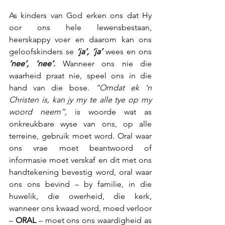
As kinders van God erken ons dat Hy 
oor ons hele lewensbestaan, 
heerskappy voer en daarom kan ons 
geloofskinders se
 ‘ja’, ‘ja’ 
wees en ons 
’nee’, ‘nee’.
 Wanneer ons nie die 
waarheid praat nie, speel ons in die 
hand van die bose. 
“Omdat ek ‘n 
Christen is, kan jy my te alle tye op my 
woord neem”,
 is woorde wat as 
onkreukbare wyse van ons, op alle 
terreine, gebruik moet word. Oral waar 
ons vrae moet beantwoord of 
informasie moet verskaf en dit met ons 
handtekening bevestig word, oral waar 
ons ons bevind – by familie, in die 
huwelik, die owerheid, die kerk, 
wanneer ons kwaad word, moed verloor 
–
 ORAL
 – moet ons ons waardigheid as 