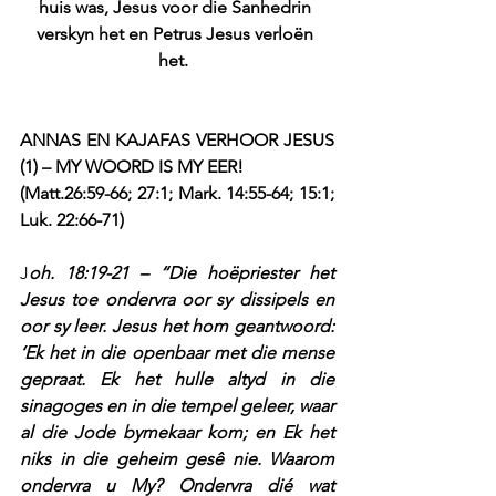
huis was, Jesus voor die Sanhedrin 
verskyn het en Petrus Jesus verloën 
het. 
ANNAS EN KAJAFAS VERHOOR JESUS 
(1) – MY WOORD IS MY EER!
(Matt.26:59-66; 27:1; Mark. 14:55-64; 15:1; 
Luk. 22:66-71)
J
oh. 18:19-21 – “Die hoëpriester het 
Jesus toe ondervra oor sy dissipels en 
oor sy leer. Jesus het hom geantwoord: 
‘Ek het in die openbaar met die mense 
gepraat. Ek het hulle altyd in die 
sinagoges en in die tempel geleer, waar 
al die Jode bymekaar kom; en Ek het 
niks in die geheim gesê nie. Waarom 
ondervra u My? Ondervra dié wat 