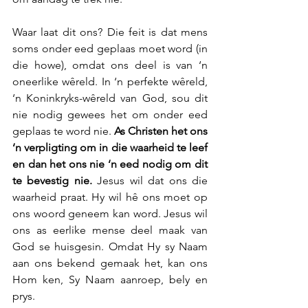
Waar laat dit ons? Die feit is dat mens 
soms onder eed geplaas moet word (in 
die howe), omdat ons deel is van ‘n 
oneerlike wêreld. In ‘n perfekte wêreld, 
‘n Koninkryks-wêreld van God, sou dit 
nie nodig gewees het om onder eed 
geplaas te word nie. 
As Christen het ons 
‘n verpligting om in die waarheid te leef 
en dan het ons nie ‘n eed nodig om dit 
te bevestig nie. 
Jesus wil dat ons die 
waarheid praat. Hy wil hê ons moet op 
ons woord geneem kan word. Jesus wil 
ons as eerlike mense deel maak van 
God se huisgesin. Omdat Hy sy Naam 
aan ons bekend gemaak het, kan ons 
Hom ken, Sy Naam aanroep, bely en 
prys.