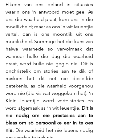
Elkeen van ons beland in situasies 
waarin ons ‘n antwoord moet gee. As 
ons die waarheid praat, kom ons in die 
moeilikheid; maar as ons ‘n wit leuentjie 
vertel, dan is ons moontlik uit ons 
moeilikheid. Sommige het die kuns van 
halwe waarhede so vervolmaak dat 
wanneer hulle die dag die waarheid 
praat, word hulle nie geglo nie. Dit is 
onchristelik om stories aan te dik of 
miskien het dit net nie dieselfde 
betekenis, as die waarheid voorgehou 
word nie (die vis wat weggekom het). ‘n 
Klein leuentjie word vertelstories en 
word afgemaak as ‘n wit leuentjie. 
Dit is 
nie nodig om eie prestasies aan te 
blaas om só persoonlike eer in te oes 
nie.
 Die waarheid het nie leuens nodig 
om aandag te trek nie.