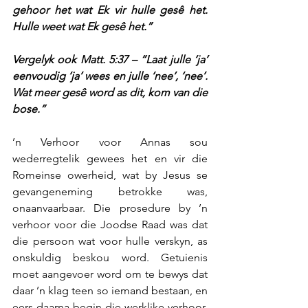
gehoor het wat Ek vir hulle gesê het. 
Hulle weet wat Ek gesê het.”
Vergelyk ook Matt. 5:37 – “Laat julle ‘ja’ 
eenvoudig ‘ja’ wees en julle ‘nee’, ‘nee’. 
Wat meer gesê word as dit, kom van die 
bose.”
’n Verhoor voor Annas sou 
wederregtelik gewees het en vir die 
Romeinse owerheid, wat by Jesus se 
gevangeneming betrokke was, 
onaanvaarbaar. Die prosedure by ’n 
verhoor voor die Joodse Raad was dat 
die persoon wat voor hulle verskyn, as 
onskuldig beskou word. Getuienis 
moet aangevoer word om te bewys dat 
daar ’n klag teen so iemand bestaan, en 
eers daarna begin die werklike verhoor. 