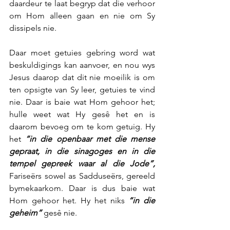
daardeur te laat begryp dat die verhoor 
om Hom alleen gaan en nie om Sy 
dissipels nie.
Daar moet getuies gebring word wat 
beskuldigings kan aanvoer, en nou wys 
Jesus daarop dat dit nie moeilik is om 
ten opsigte van Sy leer, getuies te vind 
nie. Daar is baie wat Hom gehoor het; 
hulle weet wat Hy gesê het en is 
daarom bevoeg om te kom getuig. Hy 
het 
“in die openbaar met die mense 
gepraat, in die sinagoges en in die 
tempel gepreek waar al die Jode”,
Fariseërs sowel as Sadduseërs, gereeld 
bymekaarkom. Daar is dus baie wat 
Hom gehoor het. Hy het niks 
“in die 
geheim”
 gesê nie.