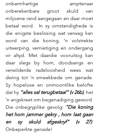
onbarmhartige amptenaar 
onberekenbare groot skuld van 
miljoene rand aangegaan en daar moet 
betaal word.  In sy omstandighede is 
die enigste beslissing wat verwag kan 
word van die koning, ‘n volstrekte 
uitwerping, vernietiging en ondergang 
vir altyd. Met daardie vooruitsig kan 
daar slegs by hom, doodsangs en 
verwilderde radeloosheid wees wat 
dwing tot 'n smeekbede om genade.  
Sy hopelose en onmoontlike belofte 
dat hy 
“alles sal terugbetaal” (v 26b)
, het 
'n angskreet om begenadiging geword. 
Die onbegryplike gevolg: 
“Die koning 
het hom jammer gekry , hom laat gaan 
en sy skuld afgeskryf” (v 27)
. 
Onbeperkte genade!