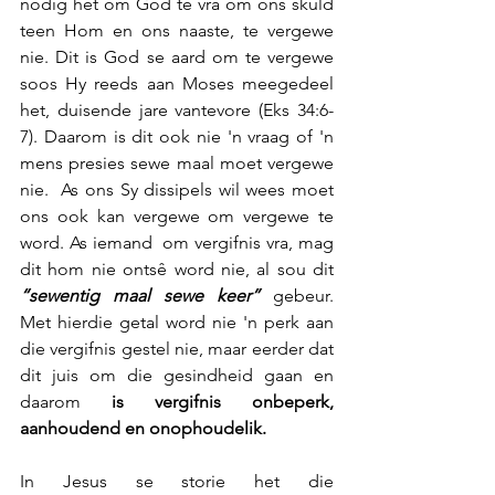
nodig het om God te vra om ons skuld 
teen Hom en ons naaste, te vergewe 
nie. Dit is God se aard om te vergewe 
soos Hy reeds aan Moses meegedeel 
het, duisende jare vantevore (Eks 34:6-
7). Daarom is dit ook nie 'n vraag of 'n 
mens presies sewe maal moet vergewe 
nie.  As ons Sy dissipels wil wees moet 
ons ook kan vergewe om vergewe te 
word. As iemand  om vergifnis vra, mag 
dit hom nie ontsê word nie, al sou dit 
“sewentig maal sewe keer” 
gebeur.  
Met hierdie getal word nie 'n perk aan 
die vergifnis gestel nie, maar eerder dat 
dit juis om die gesindheid gaan en 
daarom 
is vergifnis onbeperk, 
aanhoudend en onophoudelik.
In Jesus se storie het die 