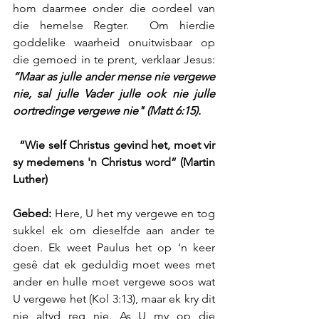
hom daarmee onder die oordeel van 
die hemelse Regter.  Om hierdie 
goddelike waarheid onuitwisbaar op 
die gemoed in te prent, verklaar Jesus: 
“Maar as julle ander mense nie vergewe 
nie, sal julle Vader julle ook nie julle 
oortredinge vergewe nie" (Matt 6:15).
 “Wie self Christus gevind het, moet vir 
sy medemens 'n Christus word” (Martin 
Luther)
Gebed:
 Here, U het my vergewe en tog 
sukkel ek om dieselfde aan ander te 
doen. Ek weet Paulus het op ‘n keer 
gesê dat ek geduldig moet wees met 
ander en hulle moet vergewe soos wat 
U vergewe het (Kol 3:13), maar ek kry dit 
nie altyd reg nie. As U my op die 