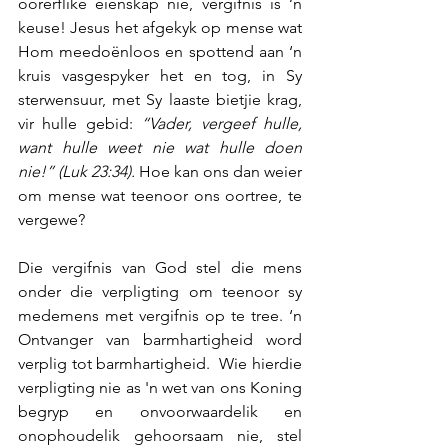
oorerflike eienskap nie, vergifnis is ‘n 
keuse! Jesus het afgekyk op mense wat 
Hom meedoënloos en spottend aan ‘n 
kruis vasgespyker het en tog, in Sy 
sterwensuur, met Sy laaste bietjie krag, 
vir hulle gebid: 
“Vader, vergeef hulle, 
want hulle weet nie wat hulle doen 
nie!” (Luk 23:34). 
Hoe kan ons dan weier 
om mense wat teenoor ons oortree, te 
vergewe?
Die vergifnis van God stel die mens 
onder die verpligting om teenoor sy 
medemens met vergifnis op te tree. ‘n 
Ontvanger van barmhartigheid word 
verplig tot barmhartigheid.  Wie hierdie 
verpligting nie as 'n wet van ons Koning 
begryp en onvoorwaardelik en 
onophoudelik gehoorsaam nie, stel 