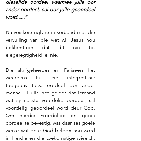
dieselfde oordeel waarmee julle oor 
ander oordeel, sal oor julle geoordeel 
word......”
Na verskeie riglyne in verband met die 
vervulling van die wet wil Jesus nou 
beklemtoon dat dit nie tot 
eiegeregtigheid lei nie.
Die skrifgeleerdes en Fariseërs het 
weereens hul eie interpretasie 
toegepas t.o.v. oordeel oor ander 
mense.  Hulle het geleer dat iemand 
wat sy naaste voordelig oordeel, sal 
voordelig geoordeel word deur God.  
Om hierdie voordelige en goeie 
oordeel te bevestig, was daar ses goeie 
werke wat deur God beloon sou word 
in hierdie en die toekomstige wêreld : 