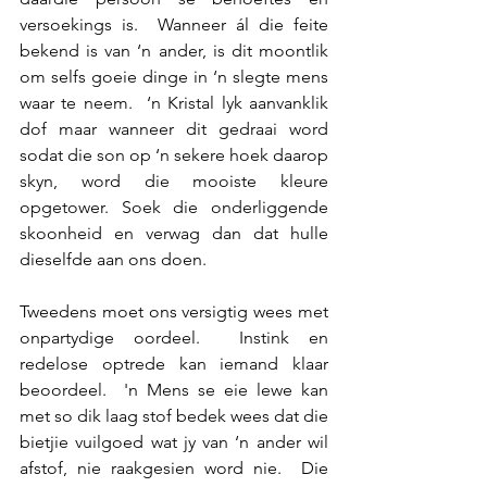
versoekings is.  Wanneer ál die feite 
bekend is van ‘n ander, is dit moontlik 
om selfs goeie dinge in ‘n slegte mens 
waar te neem.  ‘n Kristal lyk aanvanklik 
dof maar wanneer dit gedraai word 
sodat die son op ‘n sekere hoek daarop 
skyn, word die mooiste kleure 
opgetower. Soek die onderliggende 
skoonheid en verwag dan dat hulle 
dieselfde aan ons doen.
Tweedens moet ons versigtig wees met 
onpartydige oordeel.  Instink en 
redelose optrede kan iemand klaar 
beoordeel.  'n Mens se eie lewe kan 
met so dik laag stof bedek wees dat die 
bietjie vuilgoed wat jy van ‘n ander wil 
afstof, nie raakgesien word nie.  Die 