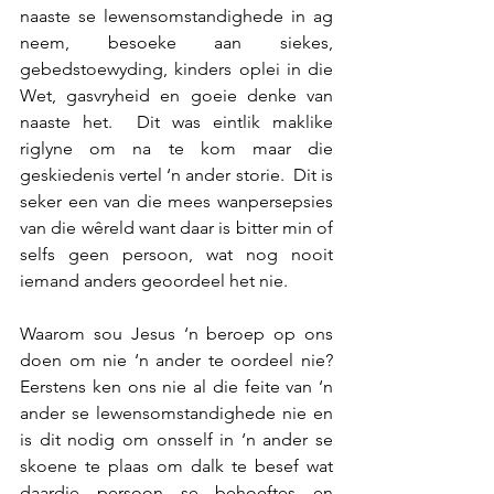
naaste se lewensomstandighede in ag 
neem, besoeke aan siekes, 
gebedstoewyding, kinders oplei in die 
Wet, gasvryheid en goeie denke van 
naaste het.  Dit was eintlik maklike 
riglyne om na te kom maar die 
geskiedenis vertel ‘n ander storie.  Dit is 
seker een van die mees wanpersepsies 
van die wêreld want daar is bitter min of 
selfs geen persoon, wat nog nooit 
iemand anders geoordeel het nie. 
Waarom sou Jesus ‘n beroep op ons 
doen om nie ‘n ander te oordeel nie?  
Eerstens ken ons nie al die feite van ‘n 
ander se lewensomstandighede nie en 
is dit nodig om onsself in ‘n ander se 
skoene te plaas om dalk te besef wat 
daardie persoon se behoeftes en 