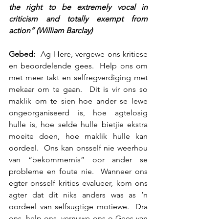
the right to be extremely vocal in 
criticism and totally exempt from 
action” (William Barclay)
Gebed: 
 Ag Here, vergewe ons kritiese 
en beoordelende gees.  Help ons om 
met meer takt en selfregverdiging met 
mekaar om te gaan.  Dit is vir ons so 
maklik om te sien hoe ander se lewe 
ongeorganiseerd is, hoe agtelosig 
hulle is, hoe selde hulle bietjie ekstra 
moeite doen, hoe maklik hulle kan 
oordeel.  Ons kan onsself nie weerhou 
van “bekommernis” oor ander se 
probleme en foute nie.  Wanneer ons 
egter onsself krities evalueer, kom ons 
agter dat dit niks anders was as ‘n 
oordeel van selfsugtige motiewe.  Dra 
ons, help ons, vernuwe ons o Gees van 