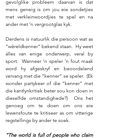
gevolglike probleem daarvan is dat 
mens geneig is om jou eie sondetjies 
met verkleinwoordjies te spel en na 
ander met ‘n vergrootglas kyk.
Derdens is natuurlik die persoon wat as 
“wêreldkenner” bekend staan.  Hy weet 
álles van enige onderwerp, veral by 
sport.  Wanneer ‘n speler ‘n fout maak 
word hy afgeskryf en beoordelend 
vervang met die “kenner” se speler.  (Ek 
wonder partykeer of die “kenner” met 
die kantlynkritiek beter sou kon doen in 
dieselfde omstandighede?)  Ons het 
genoeg om te doen om ons eie 
lewensfoute te kritiseer as om vitterige 
regstellings by ander te soek. 
“The world is full of people who claim 