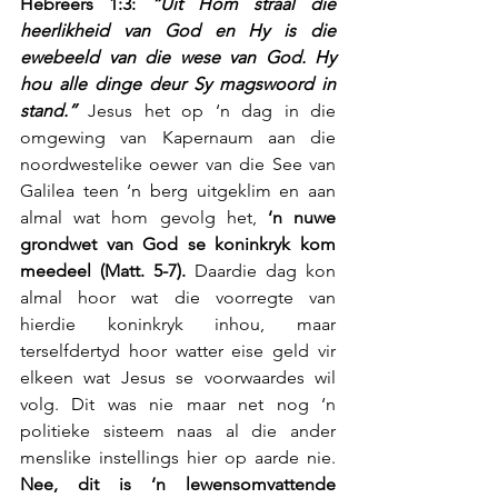
Hebreërs 1:3: 
“Uit Hom straal die 
heerlikheid van God en Hy is die 
ewebeeld van die wese van God. Hy 
hou alle dinge deur Sy magswoord in 
stand.”
 Jesus het op ‘n dag in die 
omgewing van Kapernaum aan die 
noordwestelike oewer van die See van 
Galilea teen ‘n berg uitgeklim en aan 
almal wat hom gevolg het, 
‘n nuwe 
grondwet van God se koninkryk kom 
meedeel (Matt. 5-7). 
Daardie dag kon 
almal hoor wat die voorregte van 
hierdie koninkryk inhou, maar 
terselfdertyd hoor watter eise geld vir 
elkeen wat Jesus se voorwaardes wil 
volg. Dit was nie maar net nog ‘n 
politieke sisteem naas al die ander 
menslike instellings hier op aarde nie. 
Nee, dit is ‘n lewensomvattende 