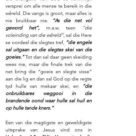
versprei om alle mense te bereik in die 
wêreld. Die vangs is groot, maar alles is 
nie bruikbaar nie. 
“As die net vol 
geword het”,
 m.a.w. teen 
“die 
voleinding van die wêreld”
, sal die Here 
se oordeel die slegtes tref, 
“die engele 
sal uitgaan en die slegtes skei van die 
goeies."
 Tot dan sal daar geen skeiding 
wees nie, maar die finale trek van die 
net bring die “goeie en slegte visse” 
aan die lig en dan sal God op die regte 
tyd hulle van mekaar skei, en 
“die 
onbruikbares weggooi in die 
brandende oond waar hulle sal huil en 
op hulle tande kners.”
Een van die magtigste en geweldigste 
uitsprake van Jesus vind ons in 