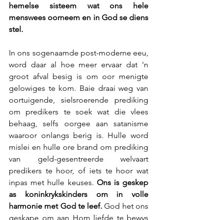
hemelse sisteem wat ons hele 
menswees oorneem en in God se diens 
stel.
In ons sogenaamde post-moderne eeu, 
word daar al hoe meer ervaar dat 'n 
groot afval besig is om oor menigte 
gelowiges te kom. Baie draai weg van 
oortuigende, sielsroerende prediking 
om predikers te soek wat die vlees 
behaag, selfs oorgee aan satanisme 
waaroor onlangs berig is. Hulle word 
mislei en hulle ore brand om prediking 
van geld-gesentreerde welvaart 
predikers te hoor, of iets te hoor wat 
inpas met hulle keuses. 
Ons is geskep 
as koninkrykskinders om in volle 
harmonie met God te leef. 
God het ons 
geskape om aan Hom liefde te bewys 