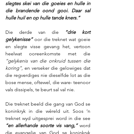
slegtes skei van die goeies en hulle in 
die brandende oond gooi. Daar sal 
hulle huil en op hulle tande kners.”
Die derde van die 
“drie kort 
gelykenisse”
 oor die treknet wat goeie 
en slegte visse gevang het, vertoon 
heelwat ooreenkomste met die 
“gelykenis van die onkruid tussen die 
koring”,
 en verseker die gelowiges dat 
die regverdiges nie dieselfde lot as die 
bose mense, oftewel, die ware- teenoor 
vals dissipels, te beurt sal val nie.
Die treknet beeld die gang van God se 
koninkryk in die wêreld uit. Soos ‘n 
treknet wyd uitgesprei word in die see 
“en allerhande soorte vis vang,”
 word 
die evangelie van God se koninkryk 