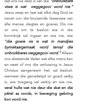
dat ons nie deel is van die 
“onbruikbare 
visse is wat  weggegooi word nie.”
Jesus werp en laat sak elke dag God se 
visnet oor die bruisende lewensee van 
álle mense, slegtes en goeies. Dis nie 
vir ons om te besluit wie in die 
koninkryk sal ingaan en wie nie, wie 
“die goeie vis is wat in mandjies 
bymekaargemaak word terwyl die 
onbruikbares weggegooi word.”
 Alleen 
ons alwetende Vader wat elke mens ken 
en weet of ons die verlossing in Jesus 
Christus aangeneem het, sal besluit, 
wanneer die genadetyd vir goed verby 
is, wie toegang sal verkry en wie nie, 
veral hulle wat nie deur die skat en die 
pêrel as vonds, in beweging gebring 
kon word nie.