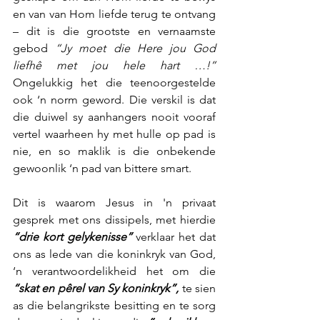
en van van Hom liefde terug te ontvang 
– dit is die grootste en vernaamste 
gebod 
“Jy moet die Here jou God 
liefhê met jou hele hart …!”
Ongelukkig het die teenoorgestelde 
ook ‘n norm geword. Die verskil is dat 
die duiwel sy aanhangers nooit vooraf 
vertel waarheen hy met hulle op pad is 
nie, en so maklik is die onbekende 
gewoonlik ‘n pad van bittere smart.
Dit is waarom Jesus in 'n privaat 
gesprek met ons dissipels, met hierdie 
“drie kort gelykenisse” 
verklaar het dat 
ons as lede van die koninkryk van God, 
‘n verantwoordelikheid het om die 
“skat en pêrel van Sy koninkryk”,
 te sien 
as die belangrikste besitting en te sorg 