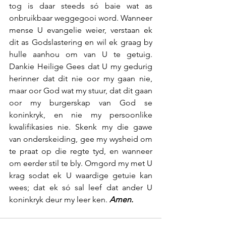
tog is daar steeds só baie wat as 
onbruikbaar weggegooi word. Wanneer 
mense U evangelie weier, verstaan ek 
dit as Godslastering en wil ek graag by 
hulle aanhou om van U te getuig. 
Dankie Heilige Gees dat U my gedurig 
herinner dat dit nie oor my gaan nie, 
maar oor God wat my stuur, dat dit gaan 
oor my burgerskap van God se 
koninkryk, en nie my persoonlike 
kwalifikasies nie. Skenk my die gawe 
van onderskeiding, gee my wysheid om 
te praat op die regte tyd, en wanneer 
om eerder stil te bly. Omgord my met U 
krag sodat ek U waardige getuie kan 
wees; dat ek só sal leef dat ander U 
koninkryk deur my leer ken. 
Amen.