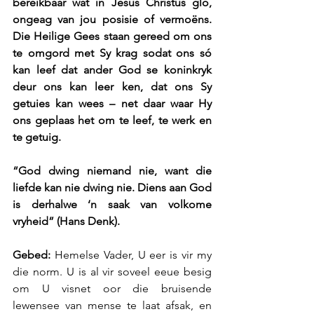
bereikbaar wat in Jesus Christus glo, 
ongeag van jou posisie of vermoëns. 
Die Heilige Gees staan gereed om ons 
te omgord met Sy krag sodat ons só 
kan leef dat ander God se koninkryk 
deur ons kan leer ken, dat ons Sy 
getuies kan wees – net daar waar Hy 
ons geplaas het om te leef, te werk en 
te getuig.
“God dwing niemand nie, want die 
liefde kan nie dwing nie. Diens aan God 
is derhalwe ‘n saak van volkome 
vryheid” (Hans Denk).
Gebed:
 Hemelse Vader, U eer is vir my 
die norm. U is al vir soveel eeue besig 
om U visnet oor die bruisende 
lewensee van mense te laat afsak, en 