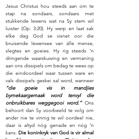
Jesus Christus hou steeds aan om te 
stap na sondaars, sondaars met 
stukkende lewens wat na Sy stem wil 
luister (Op. 3:20). Hy werp en laat sak 
elke dag God se visnet oor die 
bruisende lewensee van álle mense, 
slegtes en goeies. Hy rig steeds ‘n 
dringende waarskuwing en vermaning 
aan ons dissipels om bedag te wees op 
die eindoordeel waar tussen ware en 
vals dissipels geskei sal word, wanneer 
“die goeie vis in mandjies 
bymekaargemaak word terwyl die 
onbruikbares weggegooi word.”
 Ons 
behoort dan Sy voorbeeld te volg om 
ander nie te vinnig te wil oordeel nie, 
daar is altyd nóg genade en nóg ‘n 
kans. 
Die koninkryk van God is vir almal 