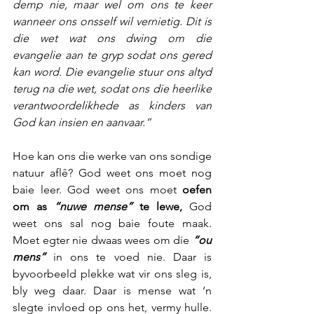
demp nie, maar wel om ons te keer 
wanneer ons onsself wil vernietig. Dit is 
die wet wat ons dwing om die 
evangelie aan te gryp sodat ons gered 
kan word. Die evangelie stuur ons altyd 
terug na die wet, sodat ons die heerlike 
verantwoordelikhede as kinders van 
God kan insien en aanvaar.”
Hoe kan ons die werke van ons sondige 
natuur aflê? God weet ons moet nog 
baie leer. God weet ons moet 
oefen 
om as 
“nuwe mense”
 te lewe, 
God 
weet ons sal nog baie foute maak. 
Moet egter nie dwaas wees om die 
“ou 
mens”
 in ons te voed nie. Daar is 
byvoorbeeld plekke wat vir ons sleg is, 
bly weg daar. Daar is mense wat ‘n 
slegte invloed op ons het, vermy hulle. 