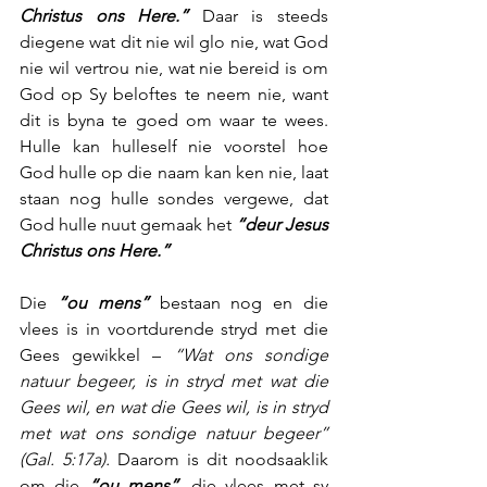
Christus ons Here.”
 Daar is steeds 
diegene wat dit nie wil glo nie, wat God 
nie wil vertrou nie, wat nie bereid is om 
God op Sy beloftes te neem nie, want 
dit is byna te goed om waar te wees. 
Hulle kan hulleself nie voorstel hoe 
God hulle op die naam kan ken nie, laat 
staan nog hulle sondes vergewe, dat 
God hulle nuut gemaak het 
“deur Jesus 
Christus ons Here.”
Die 
“ou mens”
 bestaan nog en die 
vlees is in voortdurende stryd met die 
Gees gewikkel – 
“Wat ons sondige 
natuur begeer, is in stryd met wat die 
Gees wil, en wat die Gees wil, is in stryd 
met wat ons sondige natuur begeer” 
(Gal. 5:17a).
 Daarom is dit noodsaaklik 
om die 
“ou mens”
, die vlees met sy 