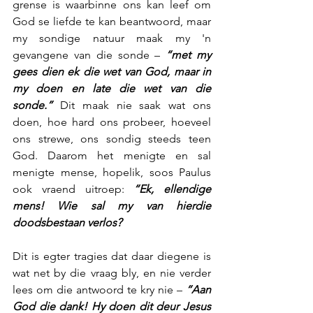
grense is waarbinne ons kan leef om 
God se liefde te kan beantwoord, maar 
my sondige natuur maak my 'n 
gevangene van die sonde – 
“met my 
gees dien ek die wet van God, maar in 
my doen en late die wet van die 
sonde.”
 Dit maak nie saak wat ons 
doen, hoe hard ons probeer, hoeveel 
ons strewe, ons sondig steeds teen 
God. Daarom het menigte en sal 
menigte mense, hopelik, soos Paulus 
ook vraend uitroep: 
“Ek, ellendige 
mens! Wie sal my van hierdie 
doodsbestaan verlos?
Dit is egter tragies dat daar diegene is 
wat net by die vraag bly, en nie verder 
lees om die antwoord te kry nie – 
“Aan 
God die dank! Hy doen dit deur Jesus 