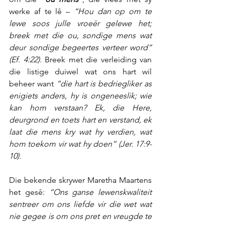
werke af te lê – 
“Hou dan op om te 
lewe soos julle vroeër gelewe het; 
breek met die ou, sondige mens wat 
deur sondige begeertes verteer word” 
(Ef. 4:22).
 Breek met die verleiding van 
die listige duiwel wat ons hart wil 
beheer want 
“die hart is bedriegliker as 
enigiets anders, hy is ongeneeslik; wie 
kan hom verstaan? Ek, die Here, 
deurgrond en toets hart en verstand, ek 
laat die mens kry wat hy verdien, wat 
hom toekom vir wat hy doen” (Jer. 17:9-
10).
Die bekende skrywer Maretha Maartens 
het gesê: 
“Ons ganse lewenskwaliteit 
sentreer om ons liefde vir die wet wat 
nie gegee is om ons pret en vreugde te 