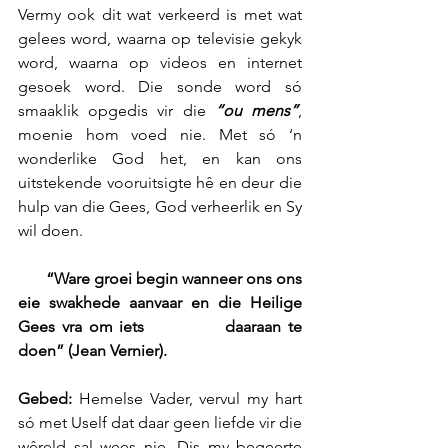
Vermy ook dit wat verkeerd is met wat 
gelees word, waarna op televisie gekyk 
word, waarna op videos en internet 
gesoek word. Die sonde word só 
smaaklik opgedis vir die 
“ou mens”
, 
moenie hom voed nie. Met só ‘n 
wonderlike God het, en kan ons 
uitstekende vooruitsigte hê en deur die 
hulp van die Gees, God verheerlik en Sy 
wil doen.
       “Ware groei begin wanneer ons ons 
eie swakhede aanvaar en die Heilige 
Gees vra om iets            daaraan te 
doen” (Jean Vernier).
Gebed: 
Hemelse Vader, vervul my hart 
só met Uself dat daar geen liefde vir die 
wêreld sal wees nie. Dis my begeerte 