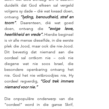
duidelik dat God elkeen sal vergeld 
volgens sy dade – dié wat kwaad doen, 
ontvang 
“lyding, benoudheid, straf en 
toorn”
. Daarenteen, dié wat goed 
doen, ontvang die 
“ewige lewe, 
heerlikheid en vrede”.
 Hierdie beginsel 
is vir alle mense dieselfde, in die eerste 
plek die Jood, maar ook die nie-Jood. 
Dit bevestig dat niemand aan die 
oordeel sal ontkom nie – ook nie 
diegene wat nie soos Israel, die 
besondere openbaring ontvang het 
nie. God het nie witbroodjies nie, Hy 
oordeel regverdig, 
“God trek immers 
niemand voor nie.”
Die onpopulêre onderwerp van die 
“oordeel” word in die ganse Skrif, 