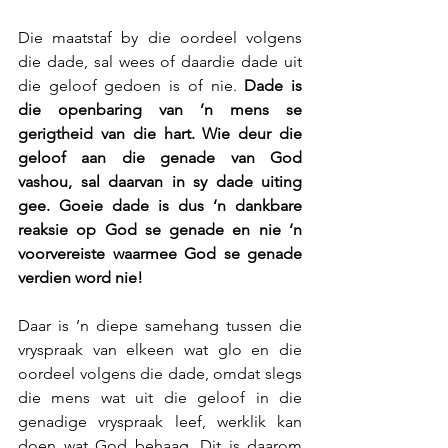
Die maatstaf by die oordeel volgens 
die dade, sal wees of daardie dade uit 
die geloof gedoen is of nie. 
Dade is 
die openbaring van ’n mens se 
gerigtheid van die hart. Wie deur die 
geloof aan die genade van God 
vashou, sal daarvan in sy dade uiting 
gee. Goeie dade is dus ‘n dankbare 
reaksie op God se genade en nie ‘n 
voorvereiste waarmee God se genade 
verdien word nie!
Daar is ’n diepe samehang tussen die 
vryspraak van elkeen wat glo en die 
oordeel volgens die dade, omdat slegs 
die mens wat uit die geloof in die 
genadige vryspraak leef, werklik kan 
doen wat God behaag. Dit is daarom 