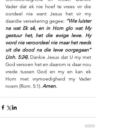
Vader dat ek nie hoef te vrees vir die 
oordeel nie want Jesus het vir my 
daardie versekering gegee: 
“Wie luister 
na wat Ek sê, en in Hom glo wat My 
gestuur het, het die ewige lewe. Hy 
word nie veroordeel nie maar het reeds 
uit die dood na die lewe oorgegaan” 
(Joh. 5:24).
 Dankie Jesus dat U my met 
God versoen het en daarom is daar nou 
vrede tussen God en my en kan ek 
Hom met vrymoedigheid my Vader 
noem (Rom. 5:1). 
Amen.