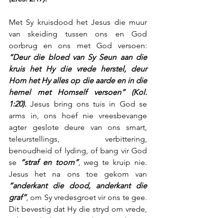
Met Sy kruisdood het Jesus die muur 
van skeiding tussen ons en God 
oorbrug en ons met God versoen: 
“Deur die bloed van Sy Seun aan die 
kruis het Hy die vrede herstel, deur 
Hom het Hy alles op die aarde en in die 
hemel met Homself versoen” (Kol. 
1:20).
 Jesus bring ons tuis in God se 
arms in, ons hoef nie vreesbevange 
agter geslote deure van ons smart, 
teleurstellings, verbittering, 
benoudheid of lyding, of bang vir God 
se 
“straf en toorn”
, weg te kruip nie. 
Jesus het na ons toe gekom van 
“anderkant die dood, anderkant die 
graf”
, om Sy vredesgroet vir ons te gee. 
Dit bevestig dat Hy die stryd om vrede, 