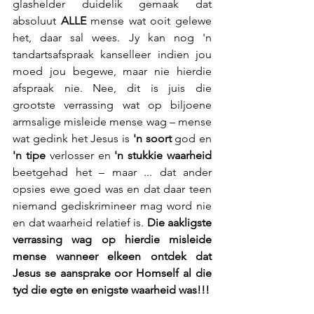
glashelder duidelik gemaak dat 
absoluut 
ALLE
 mense wat ooit gelewe 
het, daar sal wees. Jy kan nog 'n 
tandartsafspraak kanselleer indien jou 
moed jou begewe, maar nie hierdie 
afspraak nie. Nee, dit is juis die 
grootste verrassing wat op biljoene 
armsalige misleide mense wag – mense 
wat gedink het Jesus is 
'n soort
 god en 
'n tipe 
verlosser en 
'n stukkie waarheid
beetgehad het – maar ... dat ander 
opsies ewe goed was en dat daar teen 
niemand gediskrimineer mag word nie 
en dat waarheid relatief is. 
Die aakligste 
verrassing wag op hierdie misleide 
mense wanneer elkeen ontdek dat 
Jesus se aansprake oor Homself al die 
tyd die egte en enigste waarheid was!!!