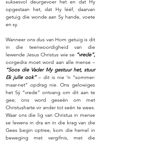
suksesvol deurgevoer het en dat Hy 
opgestaan het, dat Hy lééf, daarvan 
getuig die wonde aan Sy hande, voete 
en sy.
Wanneer ons dus van Hom getuig is dit 
in die teenwoordigheid van die 
lewende Jesus Christus wie se 
“vrede”,
oorgedra moet word aan alle mense – 
“Soos die Vader My gestuur het, stuur 
Ek julle ook”
 – dit is nie ‘n “sommer-
maar-net” opdrag nie. Ons gelowiges 
het Sý “vrede” ontvang om dit aan te 
gee; ons word geseën om met 
Christusharte vir ander tot seën te wees. 
Waar ons die lig van Christus in mense 
se lewens in dra en in die krag van die 
Gees begin optree, kom die hemel in 
beweging met vergifnis, met die 