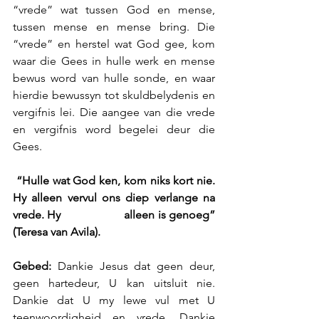
“vrede” wat tussen God en mense, 
tussen mense en mense bring. Die 
“vrede” en herstel wat God gee, kom 
waar die Gees in hulle werk en mense 
bewus word van hulle sonde, en waar 
hierdie bewussyn tot skuldbelydenis en 
vergifnis lei. Die aangee van die vrede 
en vergifnis word begelei deur die 
Gees.
“Hulle wat God ken, kom niks kort nie. 
Hy alleen vervul ons diep verlange na 
vrede. Hy                    alleen is genoeg” 
(Teresa van Avila).
Gebed: 
Dankie Jesus dat geen deur, 
geen hartedeur, U kan uitsluit nie. 
Dankie dat U my lewe vul met U 
teenwoordigheid en vrede. Dankie 