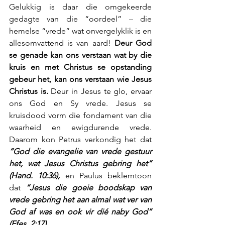
Gelukkig is daar die omgekeerde 
gedagte van die “oordeel” – die 
hemelse “vrede” wat onvergelyklik is en 
allesomvattend is van aard! 
Deur God 
se genade kan ons verstaan wat by die 
kruis en met Christus se opstanding 
gebeur het, kan ons verstaan wie Jesus 
Christus is.
 Deur in Jesus te glo, ervaar 
ons God en Sy vrede. Jesus se 
kruisdood vorm die fondament van die 
waarheid en ewigdurende vrede. 
Daarom kon Petrus verkondig het dat 
“God die evangelie van vrede gestuur 
het, wat Jesus Christus gebring het” 
(Hand. 10:36),
 en Paulus beklemtoon 
dat 
“Jesus die goeie boodskap van 
vrede gebring het aan almal wat ver van 
God af was en ook vir dié naby God” 
(Efes. 2:17).