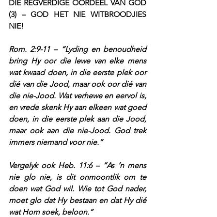
DIE REGVERDIGE OORDEEL VAN GOD 
(3) – GOD HET NIE WITBROODJIES 
NIE!
Rom. 2:9-11 – “Lyding en benoudheid 
bring Hy oor die lewe van elke mens 
wat kwaad doen, in die eerste plek oor 
dié van die Jood, maar ook oor dié van 
die nie-Jood. Wat verhewe en eervol is, 
en vrede skenk Hy aan elkeen wat goed 
doen, in die eerste plek aan die Jood, 
maar ook aan die nie-Jood. God trek 
immers niemand voor nie.”
Vergelyk ook Heb. 11:6 – “As ‘n mens 
nie glo nie, is dit onmoontlik om te 
doen wat God wil. Wie tot God nader, 
moet glo dat Hy bestaan en dat Hy dié 
wat Hom soek, beloon.”