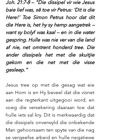
Joh. 21:7-8 – “Die dissipel vir wie Jesus 
baie lief was, sê toe vir Petrus: ‘Dit is die 
Here!’ Toe Simon Petrus hoor dat dit 
die Here is, het hy sy hemp aangetrek – 
want sy bolyf was kaal – en in die water 
gespring. Hulle was nie ver van die land 
af nie, net omtrent honderd tree. Die 
ander dissipels het met die skuitjie 
gekom en die net met die visse 
gesleep.”
Jesus tree op met die gesag wat eie 
aan Hom is en Hy beveel dat die visnet 
aan die regterkant uitgegooi word, en 
voeg die versekering daaraan toe dat 
hulle iets sal kry. Dit is merkwaardig dat 
die dissipels onverwyld die onbekende 
Man gehoorsaam ten spyte van die nag 
se vergeefse arbeid en hulle negatiewe 