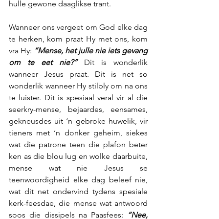
hulle gewone daaglikse trant.
Wanneer ons vergeet om God elke dag 
te herken, kom praat Hy met ons, kom 
vra Hy: 
“Mense, het julle nie iets gevang 
om te eet nie?”
 Dit is wonderlik 
wanneer Jesus praat. Dit is net so 
wonderlik wanneer Hy stilbly om na ons 
te luister. Dit is spesiaal veral vir al die 
seerkry-mense, bejaardes, eensames, 
gekneusdes uit ‘n gebroke huwelik, vir 
tieners met ‘n donker geheim, siekes 
wat die patrone teen die plafon beter 
ken as die blou lug en wolke daarbuite, 
mense wat nie Jesus se 
teenwoordigheid elke dag beleef nie, 
wat dit net ondervind tydens spesiale 
kerk-feesdae, die mense wat antwoord 
soos die dissipels na Paasfees: 
“Nee, 