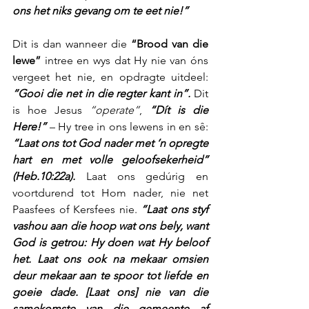
ons het niks gevang om te eet nie!”
Dit is dan wanneer die 
“Brood van die 
lewe”
 intree en wys dat Hy nie van óns 
vergeet het nie, en opdragte uitdeel: 
“Gooi die net in die regter kant in”.
 Dit 
is hoe Jesus 
“operate”
, 
“Dít is die 
Here!”
 – Hy tree in ons lewens in en sê: 
“Laat ons tot God nader met ‘n opregte 
hart en met volle geloofsekerheid” 
(Heb.10:22a).
 Laat ons gedúrig en 
voortdurend tot Hom nader, nie net 
Paasfees of Kersfees nie. 
“Laat ons styf 
vashou aan die hoop wat ons bely, want 
God is getrou: Hy doen wat Hy beloof 
het. Laat ons ook na mekaar omsien 
deur mekaar aan te spoor tot liefde en 
goeie dade. [Laat ons] nie van die 
samekomste van die gemeente af 