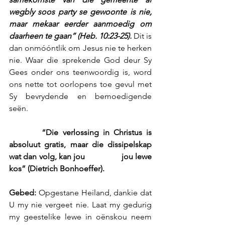
wegbly soos party se gewoonte is nie, 
maar mekaar eerder aanmoedig om 
daarheen te gaan” (Heb. 10:23-25).
 Dit is 
dan onmóóntlik om Jesus nie te herken 
nie. Waar die sprekende God deur Sy 
Gees onder ons teenwoordig is, word 
ons nette tot oorlopens toe gevul met 
Sy bevrydende en bemoedigende 
seën.
        “Die verlossing in Christus is 
absoluut gratis, maar die dissipelskap 
wat dan volg, kan jou                 jou lewe 
kos” (Dietrich Bonhoeffer).
Gebed: 
Opgestane Heiland, dankie dat 
U my nie vergeet nie. Laat my gedurig 
my geestelike lewe in oënskou neem 