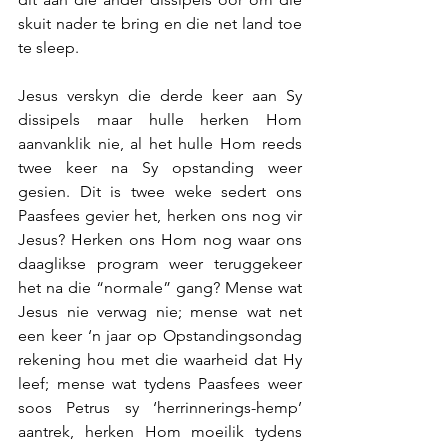
skuit nader te bring en die net land toe 
te sleep.
Jesus verskyn die derde keer aan Sy 
dissipels maar hulle herken Hom 
aanvanklik nie, al het hulle Hom reeds 
twee keer na Sy opstanding weer 
gesien. Dit is twee weke sedert ons 
Paasfees gevier het, herken ons nog vir 
Jesus? Herken ons Hom nog waar ons 
daaglikse program weer teruggekeer 
het na die “normale” gang? Mense wat 
Jesus nie verwag nie; mense wat net 
een keer ‘n jaar op Opstandingsondag 
rekening hou met die waarheid dat Hy 
leef; mense wat tydens Paasfees weer 
soos Petrus sy ‘herrinnerings-hemp’ 
aantrek, herken Hom moeilik tydens 