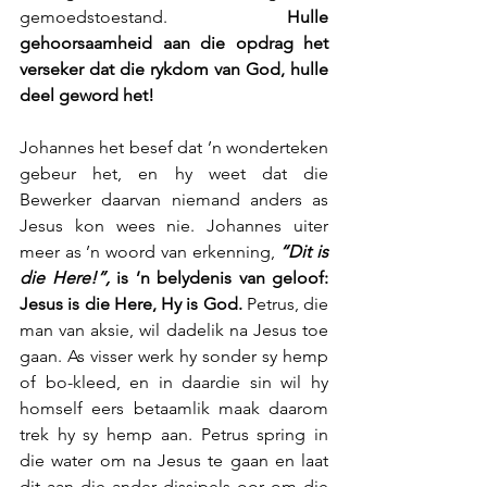
gemoedstoestand. 
Hulle 
gehoorsaamheid aan die opdrag het 
verseker dat die rykdom van God, hulle 
deel geword het!
Johannes het besef dat ’n wonderteken 
gebeur het, en hy weet dat die 
Bewerker daarvan niemand anders as 
Jesus kon wees nie. Johannes uiter 
meer as ’n woord van erkenning, 
“Dit is 
die Here!”,
 is ’n belydenis van geloof: 
Jesus is die Here, Hy is God.
 Petrus, die 
man van aksie, wil dadelik na Jesus toe 
gaan. As visser werk hy sonder sy hemp 
of bo-kleed, en in daardie sin wil hy 
homself eers betaamlik maak daarom 
trek hy sy hemp aan. Petrus spring in 
die water om na Jesus te gaan en laat 
dit aan die ander dissipels oor om die 