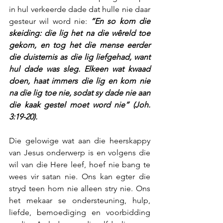
in hul verkeerde dade dat hulle nie daar 
gesteur wil word nie: 
“En so kom die 
skeiding: die lig het na die wêreld toe 
gekom, en tog het die mense eerder 
die duisternis as die lig liefgehad, want 
hul dade was sleg. Elkeen wat kwaad 
doen, haat immers die lig en kom nie 
na die lig toe nie, sodat sy dade nie aan 
die kaak gestel moet word nie” (Joh. 
3:19-20).
Die gelowige wat aan die heerskappy 
van Jesus onderwerp is en volgens die 
wil van die Here leef, hoef nie bang te 
wees vir satan nie. Ons kan egter die 
stryd teen hom nie alleen stry nie. Ons 
het mekaar se ondersteuning, hulp, 
liefde, bemoediging en voorbidding 