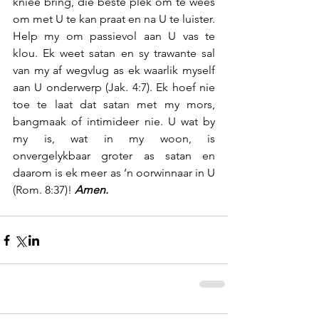
knieë bring, die beste plek om te wees 
om met U te kan praat en na U te luister. 
Help my om passievol aan U vas te 
klou. Ek weet satan en sy trawante sal 
van my af wegvlug as ek waarlik myself 
aan U onderwerp (Jak. 4:7). Ek hoef nie 
toe te laat dat satan met my mors, 
bangmaak of intimideer nie. U wat by 
my is, wat in my woon, is 
onvergelykbaar groter as satan en 
daarom is ek meer as ‘n oorwinnaar in U 
(Rom. 8:37)! 
Amen.