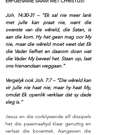
ERFGENAME SAAM MET CHRISTUS!
Joh. 14:30-31 – “Ek sal nie meer lank 
met julle kan praat nie, want die 
owerste van die wêreld, die Satan, is 
aan die kom. Hy het geen mag oor My 
nie, maar die wêreld moet weet dat Ek 
die Vader liefhet en daarom doen wat 
die Vader My beveel het. Staan op, laat 
ons hiervandaan weggaan.”
Vergelyk ook Joh. 7:7 – “Die wêreld kan 
vir julle nie haat nie; maar hy haat My, 
omdat Ek openlik verklaar dat sy dade 
sleg is.”
Jesus en die oorblywende elf dissipels 
het die paasmaaltyd klaar genuttig en 
verlaat die bovertrek. Aangesien die 