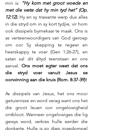
min is: 
“Hy kom met groot woede en 
met die wete dat hy min tyd het” (Op. 
12:12).
 Hy en sy trawante werp dus alles 
in die stryd om in sy kort tydjie, vir hom 
ook dissipels bymekaar te maak. Ons is 
as verteenwoordigers van God geroep 
om oor Sy skepping te regeer en 
heerskappy te voer (Gen 1:26-27), en 
satan sal dit áltyd teenstaan en ons 
aanval. 
Ons moet egter weet dat ons 
die stryd voer vanuit Jesus se 
oorwinning aan die kruis (Rom. 8:37-39)!
As dissipels van Jesus, het ons mooi 
getuienisse en word verag want ons het 
die groot leuen oor ongelowigheid 
ontbloot. Wanneer ongelowiges die lig 
gewys word, verkies hulle eerder die 
donkerte. Hulle is so diep ingedompel 