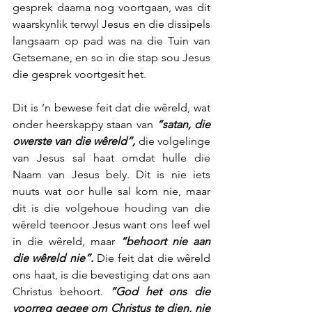
gesprek daarna nog voortgaan, was dit 
waarskynlik terwyl Jesus en die dissipels 
langsaam op pad was na die Tuin van 
Getsemane, en so in die stap sou Jesus 
die gesprek voortgesit het.
Dit is ‘n bewese feit dat die wêreld, wat 
onder heerskappy staan van 
“satan, die 
owerste van die wêreld”, 
die volgelinge 
van Jesus sal haat omdat hulle die 
Naam van Jesus bely. Dit is nie iets 
nuuts wat oor hulle sal kom nie, maar 
dit is die volgehoue houding van die 
wêreld teenoor Jesus want ons leef wel 
in die wêreld, maar 
“behoort nie aan 
die wêreld nie”.
 Die feit dat die wêreld 
ons haat, is die bevestiging dat ons aan 
Christus behoort. 
“God het ons die 
voorreg gegee om Christus te dien, nie 