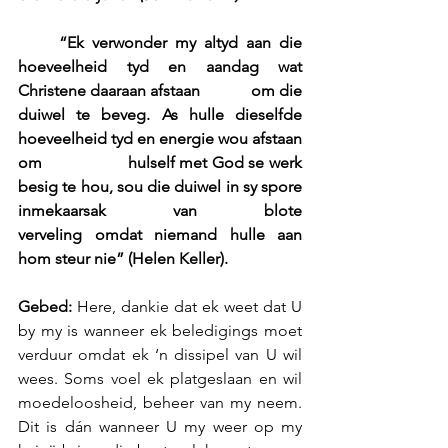
     “Ek verwonder my altyd aan die 
hoeveelheid tyd en aandag wat 
Christene daaraan afstaan            om die 
duiwel te beveg. As hulle dieselfde 
hoeveelheid tyd en energie wou afstaan 
om                   hulself met God se werk 
besig te hou, sou die duiwel in sy spore 
inmekaarsak van blote                 
verveling omdat niemand hulle aan 
hom steur nie” (Helen Keller).
Gebed:
 Here, dankie dat ek weet dat U 
by my is wanneer ek beledigings moet 
verduur omdat ek ‘n dissipel van U wil 
wees. Soms voel ek platgeslaan en wil 
moedeloosheid, beheer van my neem. 
Dit is dán wanneer U my weer op my 