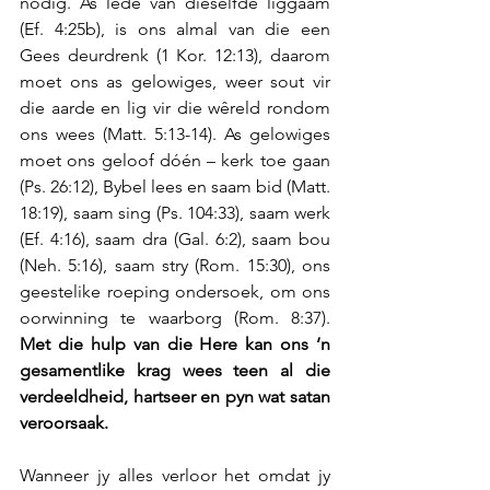
nodig. As lede van dieselfde liggaam 
(Ef. 4:25b), is ons almal van die een 
Gees deurdrenk (1 Kor. 12:13), daarom 
moet ons as gelowiges, weer sout vir 
die aarde en lig vir die wêreld rondom 
ons wees (Matt. 5:13-14). As gelowiges 
moet ons geloof dóén – kerk toe gaan 
(Ps. 26:12), Bybel lees en saam bid (Matt. 
18:19), saam sing (Ps. 104:33), saam werk 
(Ef. 4:16), saam dra (Gal. 6:2), saam bou 
(Neh. 5:16), saam stry (Rom. 15:30), ons 
geestelike roeping ondersoek, om ons 
oorwinning te waarborg (Rom. 8:37). 
Met die hulp van die Here kan ons ‘n 
gesamentlike krag wees teen al die 
verdeeldheid, hartseer en pyn wat satan 
veroorsaak.
Wanneer jy alles verloor het omdat jy 