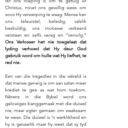
dit ons roeping is om te getuig vir 
Christus, moet ons gewillig wees om 
soos Hy verwerping te waag. Mense kan 
ons teleurstel, beledig, valslik 
beskuldig, ons motiewe verkeerd 
verstaan en selfs verag en “vervolg.” 
Ons Verlosser het nie toegelaat dat 
lyding verhoed dat Hy deur God 
gebruik word om hulle wat Hy liefhet, te 
red nie.
Een van die tragedies in die wêreld is 
dat mense geneig is om aan satan meer 
krediet te gee as wat hom toekom. 
Nêrens in die Bybel word ons 
gelowiges banggemaak met die duiwel 
nie, maar egter gemaan om waaksaam 
te wees. Die duiwel is ‘n werklikheid en 
hy is gevaarlik maar hy weet dat sy tyd 