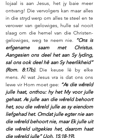
lojaal is aan Jesus, het jy baie meer 
ontvang! Die vervolgers kan maar alles 
in die stryd werp om alles te steel en te 
verower van gelowiges, hulle sal nooit 
slaag om die hemel van die Christen-
gelowiges, weg te neem nie. 
“Ons is 
erfgename saam met Christus. 
Aangesien ons deel het aan Sy lyding, 
sal ons ook deel hê aan Sy heerlikheid” 
(Rom. 8:17b).
 Die keuse lê by elke 
mens. Al wat Jesus vra is dat ons ons 
lewe vir Hom moet gee: 
“As die wêreld 
julle haat, onthou: hy het My voor julle 
gehaat. As julle aan die wêreld behoort 
het, sou die wêreld julle as sy eiendom 
liefgehad het. Omdat julle egter nie aan 
die wêreld behoort nie, maar Ek julle uit 
die wêreld uitgekies het, daarom haat 
die wêreld julle” (Joh. 15:18-19).