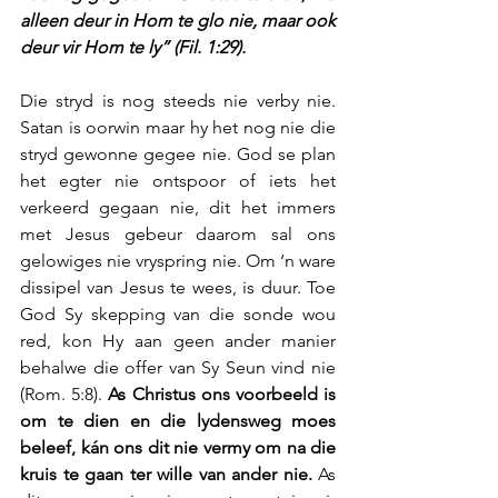
alleen deur in Hom te glo nie, maar ook 
deur vir Hom te ly” (Fil. 1:29).
Die stryd is nog steeds nie verby nie. 
Satan is oorwin maar hy het nog nie die 
stryd gewonne gegee nie. God se plan 
het egter nie ontspoor of iets het 
verkeerd gegaan nie, dit het immers 
met Jesus gebeur daarom sal ons 
gelowiges nie vryspring nie. Om ‘n ware 
dissipel van Jesus te wees, is duur. Toe 
God Sy skepping van die sonde wou 
red, kon Hy aan geen ander manier 
behalwe die offer van Sy Seun vind nie 
(Rom. 5:8). 
As Christus ons voorbeeld is 
om te dien en die lydensweg moes 
beleef, kán ons dit nie vermy om na die 
kruis te gaan ter wille van ander nie.
 As 